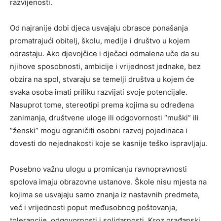
razvijenosti.
Od najranije dobi djeca usvajaju obrasce ponašanja
promatrajući obitelj, školu, medije i društvo u kojem
odrastaju. Ako djevojčice i dječaci odmalena uče da su
njihove sposobnosti, ambicije i vrijednost jednake, bez
obzira na spol, stvaraju se temelji društva u kojem će
svaka osoba imati priliku razvijati svoje potencijale.
Nasuprot tome, stereotipi prema kojima su određena
zanimanja, društvene uloge ili odgovornosti “muški” ili
“ženski” mogu ograničiti osobni razvoj pojedinaca i
dovesti do nejednakosti koje se kasnije teško ispravljaju.
Posebno važnu ulogu u promicanju ravnopravnosti
spolova imaju obrazovne ustanove. Škole nisu mjesta na
kojima se usvajaju samo znanja iz nastavnih predmeta,
već i vrijednosti poput međusobnog poštovanja,
tolerancije, odgovornosti i solidarnosti. Kroz građanski