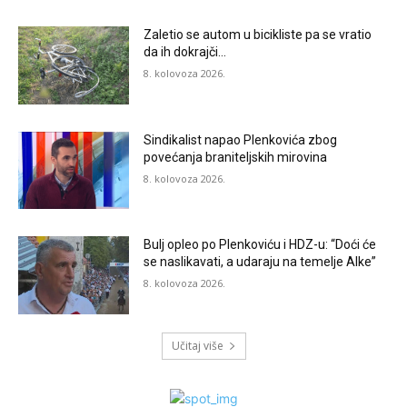
Zaletio se autom u bicikliste pa se vratio
da ih dokrajči…
8. kolovoza 2026.
Sindikalist napao Plenkovića zbog
povećanja braniteljskih mirovina
8. kolovoza 2026.
Bulj opleo po Plenkoviću i HDZ-u: “Doći će
se naslikavati, a udaraju na temelje Alke”
8. kolovoza 2026.
Učitaj više