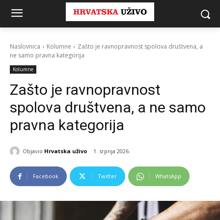
Naslovnica
Kolumne
Zašto je ravnopravnost spolova društvena, a
ne samo pravna kategorija
Kolumne
Zašto je ravnopravnost
spolova društvena, a ne samo
pravna kategorija
Objavio
Hrvatska uživo
1. srpnja 2026.
Facebook
Twitter
WhatsApp