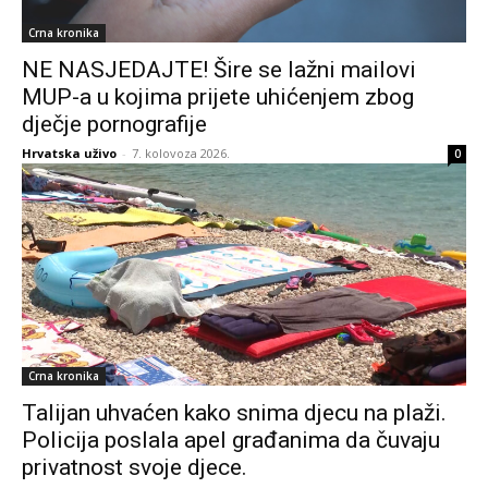
Crna kronika
NE NASJEDAJTE! Šire se lažni mailovi
MUP-a u kojima prijete uhićenjem zbog
dječje pornografije
Hrvatska uživo
-
7. kolovoza 2026.
0
Crna kronika
Talijan uhvaćen kako snima djecu na plaži.
Policija poslala apel građanima da čuvaju
privatnost svoje djece.