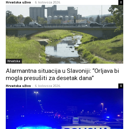
Hrvatska uživo
-
6. kolovoza 2026.
0
Hrvatska
Alarmantna situacija u Slavoniji: “Orljava bi
mogla presušiti za desetak dana”
Hrvatska uživo
-
6. kolovoza 2026.
0