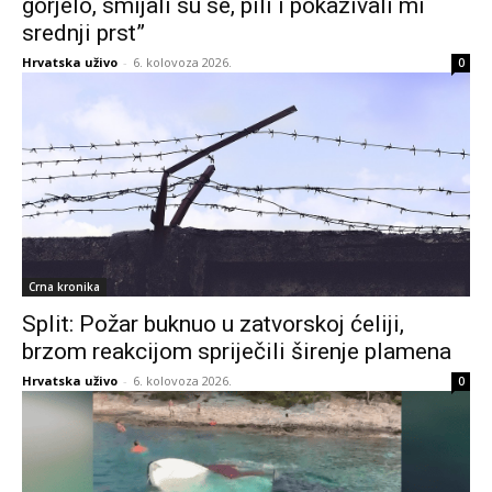
gorjelo, smijali su se, pili i pokazivali mi
srednji prst”
Hrvatska uživo
-
6. kolovoza 2026.
0
Crna kronika
Split: Požar buknuo u zatvorskoj ćeliji,
brzom reakcijom spriječili širenje plamena
Hrvatska uživo
-
6. kolovoza 2026.
0