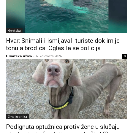
Hrvatska
Hvar: Snimali i ismijavali turiste dok im je
tonula brodica. Oglasila se policija
Hrvatska uživo
-
6. kolovoza 2026.
0
Crna kronika
Podignuta optužnica protiv žene u slučaju