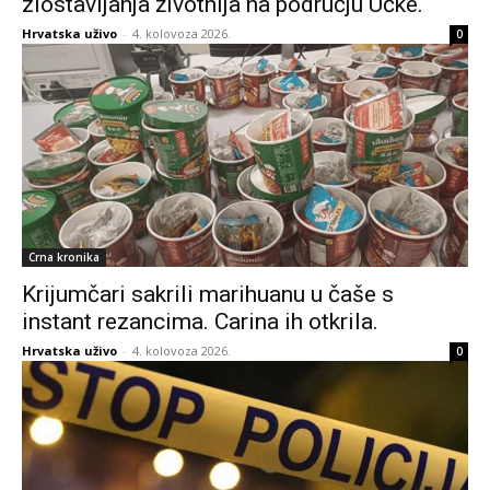
zlostavljanja životnija na području Učke.
Hrvatska uživo
-
4. kolovoza 2026.
0
Crna kronika
Krijumčari sakrili marihuanu u čaše s
instant rezancima. Carina ih otkrila.
Hrvatska uživo
-
4. kolovoza 2026.
0