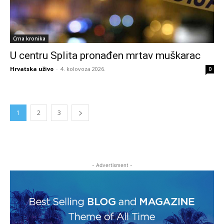
Crna kronika
U centru Splita pronađen mrtav muškarac
Hrvatska uživo
-
4. kolovoza 2026.
0
1
2
3
- Advertisment -