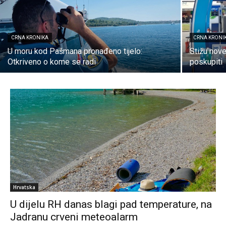
CRNA KRONIKA
CRNA KRONI
U moru kod Pašmana pronađeno tijelo:
Stižu nove
Otkriveno o kome se radi
poskupiti
Hrvatska
U dijelu RH danas blagi pad temperature, na
Jadranu crveni meteoalarm