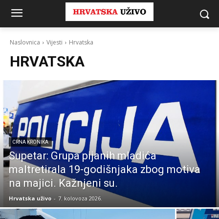
Naslovnica
Vijesti
Hrvatska
HRVATSKA
CRNA KRONIKA
Supetar: Grupa pijanih mladića
maltretirala 19-godišnjaka zbog motiva
na majici. Kažnjeni su.
Hrvatska uživo
-
7. kolovoza 2026.