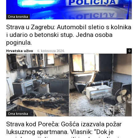
Crna kronika
Strava u Zagrebu: Automobil sletio s kolnika
i udario o betonski stup. Jedna osoba
poginula.
Hrvatska uživo
-
6. kolovoza 2026.
0
Crna kronika
Strava kod Poreča: Gošća izazvala požar
luksuznog apartmana. Vlasnik: “Dok je