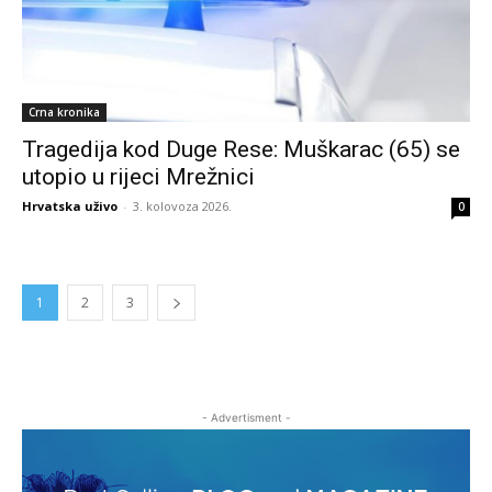
Crna kronika
Tragedija kod Duge Rese: Muškarac (65) se
utopio u rijeci Mrežnici
Hrvatska uživo
-
3. kolovoza 2026.
0
1
2
3
- Advertisment -