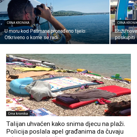
CRNA KRONIKA
CRNA KRONI
U moru kod Pašmana pronađeno tijelo:
Stižu nove
Otkriveno o kome se radi
poskupiti
Crna kronika
Talijan uhvaćen kako snima djecu na plaži.
Policija poslala apel građanima da čuvaju