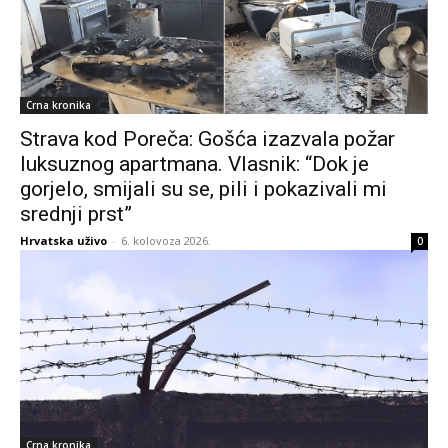
Crna kronika
Strava kod Poreča: Gošća izazvala požar
luksuznog apartmana. Vlasnik: “Dok je
gorjelo, smijali su se, pili i pokazivali mi
srednji prst”
Hrvatska uživo
-
6. kolovoza 2026.
0
Crna kronika