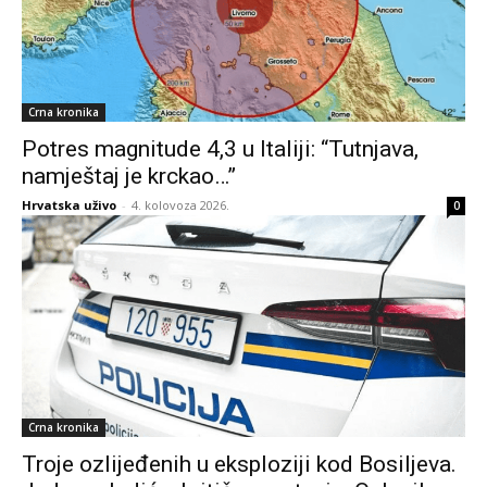
Crna kronika
Potres magnitude 4,3 u Italiji: “Tutnjava,
namještaj je krckao…”
Hrvatska uživo
-
4. kolovoza 2026.
0
Crna kronika
Troje ozlijeđenih u eksploziji kod Bosiljeva.