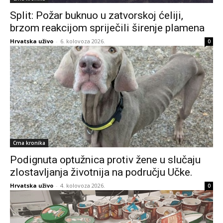
Split: Požar buknuo u zatvorskoj ćeliji,
brzom reakcijom spriječili širenje plamena
Hrvatska uživo
-
6. kolovoza 2026.
0
Crna kronika
Podignuta optužnica protiv žene u slučaju
zlostavljanja životnija na području Učke.
Hrvatska uživo
-
4. kolovoza 2026.
0