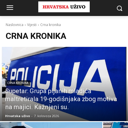
Naslovnica
Vijesti
Crna kronika
CRNA KRONIKA
CRNA KRONIKA
Supetar: Grupa pijanih mladića
maltretirala 19-godišnjaka zbog motiva
na majici. Kažnjeni su.
Hrvatska uživo
-
7. kolovoza 2026.