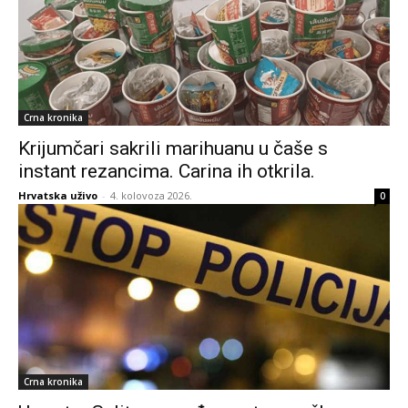
Crna kronika
Krijumčari sakrili marihuanu u čaše s
instant rezancima. Carina ih otkrila.
Hrvatska uživo
-
4. kolovoza 2026.
0
Crna kronika