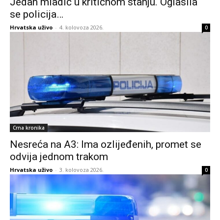
Jedan mladić u kritičnom stanju. Oglasila
se policija…
Hrvatska uživo
-
4. kolovoza 2026.
0
Crna kronika
Nesreća na A3: Ima ozlijeđenih, promet se
odvija jednom trakom
Hrvatska uživo
-
3. kolovoza 2026.
0