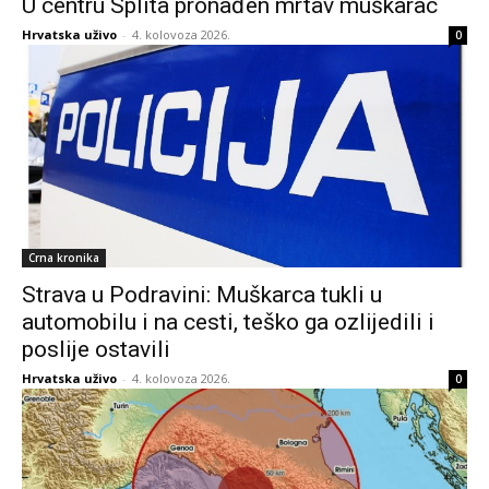
U centru Splita pronađen mrtav muškarac
Hrvatska uživo
-
4. kolovoza 2026.
0
Crna kronika
Strava u Podravini: Muškarca tukli u
automobilu i na cesti, teško ga ozlijedili i
poslije ostavili
Hrvatska uživo
-
4. kolovoza 2026.
0