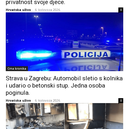
privatnost svoje djece.
Hrvatska uživo
-
6. kolovoza 2026.
0
Crna kronika
Strava u Zagrebu: Automobil sletio s kolnika
i udario o betonski stup. Jedna osoba
poginula.
Hrvatska uživo
-
6. kolovoza 2026.
0