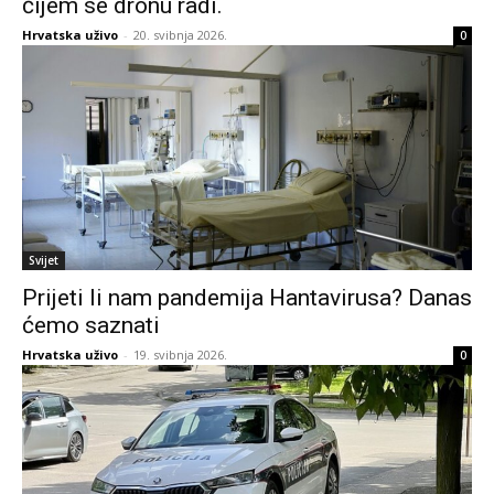
čijem se dronu radi.
Hrvatska uživo
-
20. svibnja 2026.
0
Svijet
Prijeti li nam pandemija Hantavirusa? Danas
ćemo saznati
Hrvatska uživo
-
19. svibnja 2026.
0