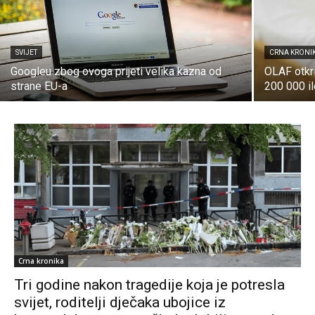
SVIJET
CRNA KRONI
Googleu zbog ovoga prijeti velika kazna od
OLAF otkr
strane EU-a
200 000 il
Crna kronika
Tri godine nakon tragedije koja je potresla
svijet, roditelji dječaka ubojice iz