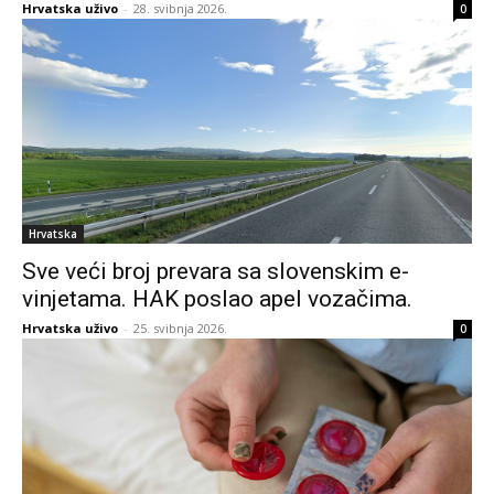
Hrvatska uživo
-
28. svibnja 2026.
0
Hrvatska
Sve veći broj prevara sa slovenskim e-
vinjetama. HAK poslao apel vozačima.
Hrvatska uživo
-
25. svibnja 2026.
0