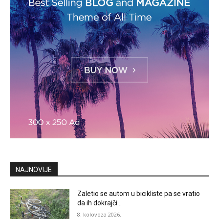
NAJNOVIJE
Zaletio se autom u bicikliste pa se vratio
da ih dokrajči…
8. kolovoza 2026.