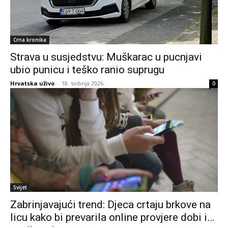
Crna kronika
Strava u susjedstvu: Muškarac u pucnjavi
ubio punicu i teško ranio suprugu
Hrvatska uživo
-
18. svibnja 2026.
0
Svijet
Zabrinjavajući trend: Djeca crtaju brkove na
licu kako bi prevarila online provjere dobi i…