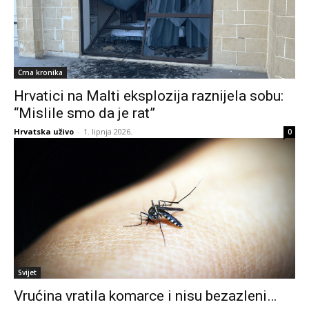
Crna kronika
Hrvatici na Malti eksplozija raznijela sobu:
“Mislile smo da je rat”
Hrvatska uživo
-
1. lipnja 2026.
0
Svijet
Vrućina vratila komarce i nisu bezazleni…