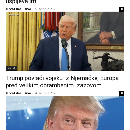
uspijeva im
Hrvatska uživo
-
5. svibnja 2026.
0
Svijet
Trump povlači vojsku iz Njemačke, Europa
pred velikim obrambenim izazovom
Hrvatska uživo
-
4. svibnja 2026.
0