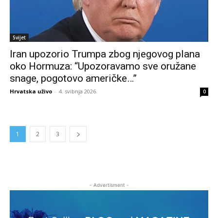
Svijet
Iran upozorio Trumpa zbog njegovog plana
oko Hormuza: “Upozoravamo sve oružane
snage, pogotovo američke…”
Hrvatska uživo
-
4. svibnja 2026.
0
1
2
3
- Advertisment -