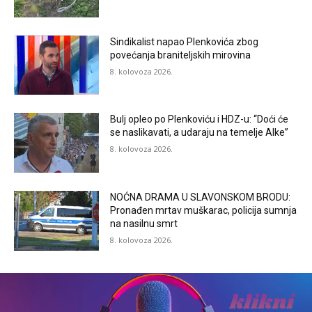
Sindikalist napao Plenkovića zbog
povećanja braniteljskih mirovina
8. kolovoza 2026.
Bulj opleo po Plenkoviću i HDZ-u: “Doći će
se naslikavati, a udaraju na temelje Alke”
8. kolovoza 2026.
NOĆNA DRAMA U SLAVONSKOM BRODU:
Pronađen mrtav muškarac, policija sumnja
na nasilnu smrt
8. kolovoza 2026.