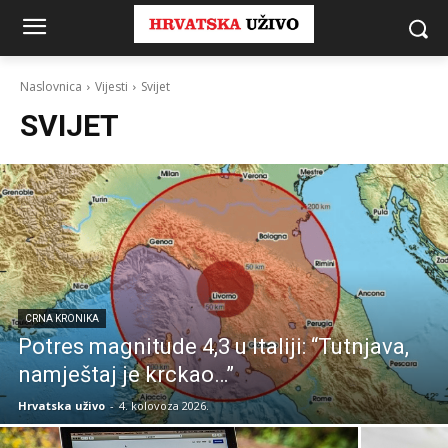
Naslovnica
Vijesti
Svijet
SVIJET
CRNA KRONIKA
Potres magnitude 4,3 u Italiji: “Tutnjava,
namještaj je krckao…”
Hrvatska uživo
-
4. kolovoza 2026.