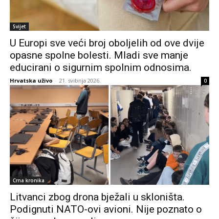
Svijet
U Europi sve veći broj oboljelih od ove dvije
opasne spolne bolesti. Mladi sve manje
educirani o sigurnim spolnim odnosima.
Hrvatska uživo
-
21. svibnja 2026.
0
Crna kronika
Litvanci zbog drona bježali u skloništa.
Podignuti NATO-ovi avioni. Nije poznato o