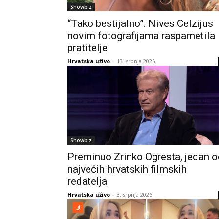
Showbiz
“Tako bestijalno”: Nives Celzijus
novim fotografijama raspametila
pratitelje
Hrvatska uživo
-
13. srpnja 2026.
Showbiz
Preminuo Zrinko Ogresta, jedan o
najvećih hrvatskih filmskih
redatelja
Hrvatska uživo
-
3. srpnja 2026.