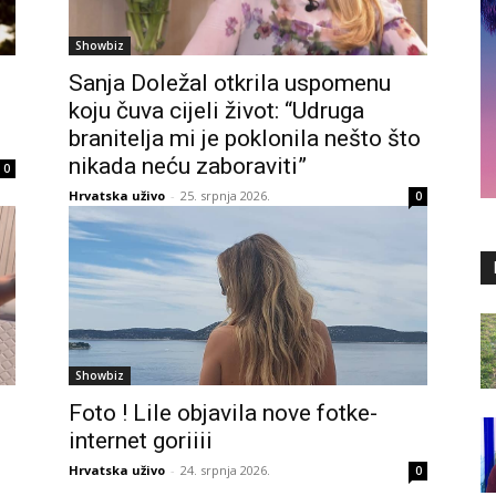
Showbiz
Sanja Doležal otkrila uspomenu
koju čuva cijeli život: “Udruga
branitelja mi je poklonila nešto što
nikada neću zaboraviti”
0
Hrvatska uživo
-
25. srpnja 2026.
0
Showbiz
Foto ! Lile objavila nove fotke-
internet goriiii
Hrvatska uživo
-
24. srpnja 2026.
0