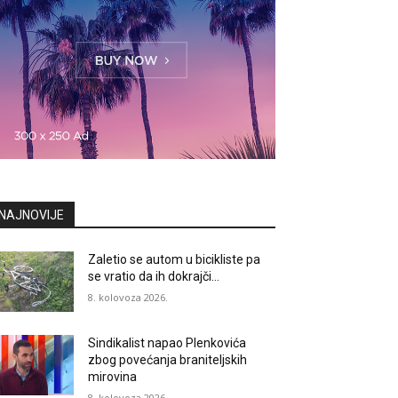
NAJNOVIJE
Zaletio se autom u bicikliste pa
se vratio da ih dokrajči…
8. kolovoza 2026.
Sindikalist napao Plenkovića
zbog povećanja braniteljskih
mirovina
8. kolovoza 2026.