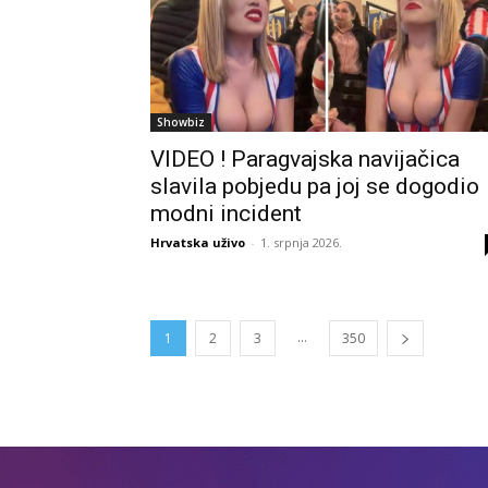
Showbiz
VIDEO ! Paragvajska navijačica
slavila pobjedu pa joj se dogodio
modni incident
Hrvatska uživo
-
1. srpnja 2026.
...
1
2
3
350