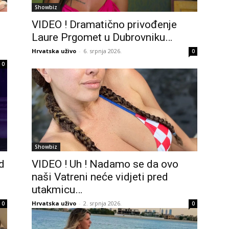
Showbiz
VIDEO ! Dramatično privođenje
Laure Prgomet u Dubrovniku…
Hrvatska uživo
-
6. srpnja 2026.
0
0
Showbiz
d
VIDEO ! Uh ! Nadamo se da ovo
naši Vatreni neće vidjeti pred
utakmicu…
Hrvatska uživo
-
2. srpnja 2026.
0
0