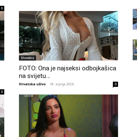
0
Showbiz
FOTO: Ona je najseksi odbojkašica
na svijetu…
Hrvatska uživo
-
18. srpnja 2026.
0
0