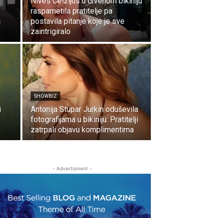
Nives Celzijus u crvenom bikiniju
raspametila pratitelje pa
ć
postavila pitanje koje je sve
zaintrigiralo
SHOWBIZ
i
Antonija Stupar Jurkin oduševila
fotografijama u bikiniju: Pratitelji
zatrpali objavu komplimentima
- Advertisment -