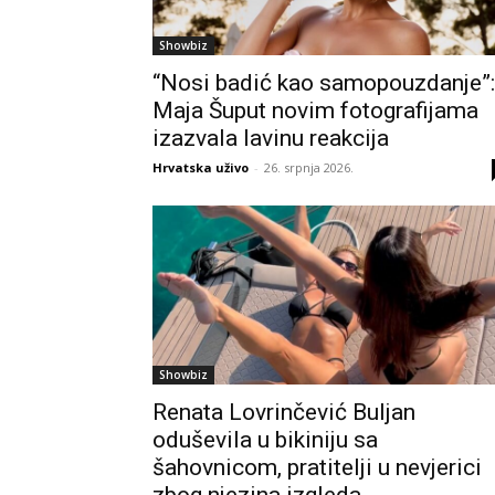
Showbiz
“Nosi badić kao samopouzdanje”:
Maja Šuput novim fotografijama
izazvala lavinu reakcija
Hrvatska uživo
-
26. srpnja 2026.
Showbiz
Renata Lovrinčević Buljan
oduševila u bikiniju sa
šahovnicom, pratitelji u nevjerici
zbog njezina izgleda