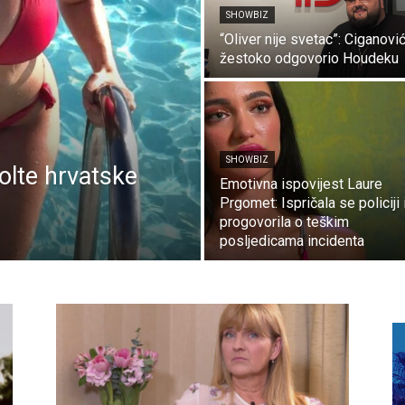
SHOWBIZ
“Oliver nije svetac”: Ciganovi
žestoko odgovorio Houdeku
SHOWBIZ
kolte hrvatske
Emotivna ispovijest Laure
Prgomet: Ispričala se policiji 
progovorila o teškim
posljedicama incidenta