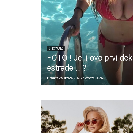
SHOWBIZ
FOTO ! Je li ovo prvi de
estrade … ?
Hrvatska uživo
-
4. kolovoza 2026.