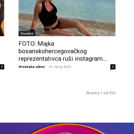
Showbiz
FOTO: Majka
bosanskohercegovačkog
reprezentativca ruši instagram…
Hrvatska uživo
-
25. lipnja 2026.
0
0
Stranica 1 od 350