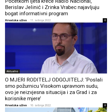
Početkom ljeta kreće Radio Nacional,
Berislav Jelinić i Zrinka Vrabec najavljuju
bogat informativni program
Hrvatska uživo
-
11. svibnja 2022.
0
Aktualno
O MJERI RODITELJ ODGOJITELJ: ‘Poslali
smo požurnicu Visokom upravnom sudu,
ovo je neizvjesna situacija i za Grad i za
korisnike mjere’
Hrvatska uživo
-
10. svibnja 2022.
0