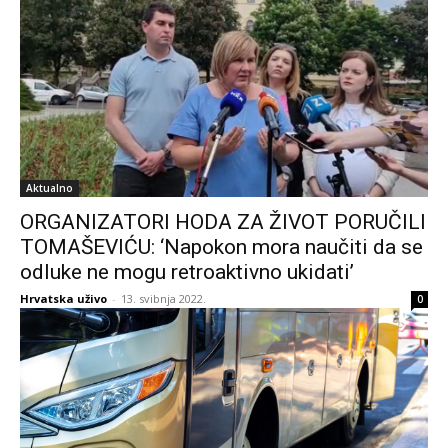
Aktualno
ORGANIZATORI HODA ZA ŽIVOT PORUČILI
TOMAŠEVIĆU: ‘Napokon mora naučiti da se
odluke ne mogu retroaktivno ukidati’
Hrvatska uživo
-
13. svibnja 2022.
0