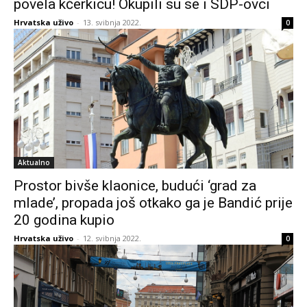
povela kćerkicu! Okupili su se i SDP-ovci
Hrvatska uživo
-
13. svibnja 2022.
0
Aktualno
Prostor bivše klaonice, budući ‘grad za
mlade’, propada još otkako ga je Bandić prije
20 godina kupio
Hrvatska uživo
-
12. svibnja 2022.
0