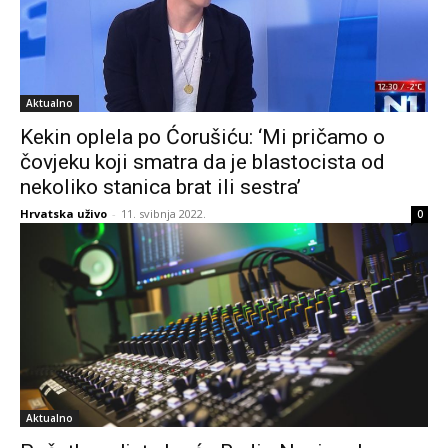
Aktualno
Kekin oplela po Ćorušiću: ‘Mi pričamo o
čovjeku koji smatra da je blastocista od
nekoliko stanica brat ili sestra’
Hrvatska uživo
-
11. svibnja 2022.
0
Aktualno