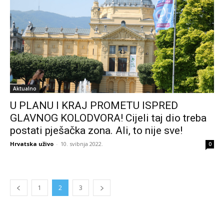
Aktualno
U PLANU I KRAJ PROMETU ISPRED
GLAVNOG KOLODVORA! Cijeli taj dio treba
postati pješačka zona. Ali, to nije sve!
Hrvatska uživo
-
10. svibnja 2022.
0
1
2
3