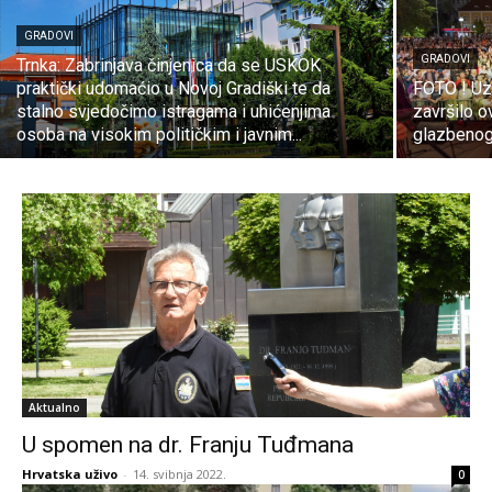
GRADOVI
GRADOVI
Trnka: Zabrinjava činjenica da se USKOK
praktički udomaćio u Novoj Gradiški te da
FOTO ! Uz
stalno svjedočimo istragama i uhićenjima
završilo 
osoba na visokim političkim i javnim...
glazbenog
Aktualno
U spomen na dr. Franju Tuđmana
Hrvatska uživo
-
14. svibnja 2022.
0