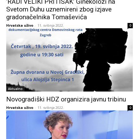
‘RADI VELIKI PRITISAK’ Ginekolozi na
Svetom Duhu uznemireni zbog izjave
gradonačelnika Tomaševića
Hrvatska uživo
-
11. svibnja 2022.
0
Aktualno
Novogradiški HDZ organizira javnu tribinu
Hrvatska uživo
-
11. svibnja 2022.
0