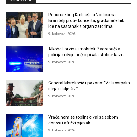
Pobuna zbog Karleuše u Vodicama:
Branitelji protiv koncerta, gradonačelnik
ide na sastanak s organizatorima
9. kolovoza 2026.
Alkohol, brzina i mobiteli: Zagrebačka
policija u dvije noći ispisala stotine kazni
9. kolovoza 2026.
General Mareković upozorio: “Velikosrpska
ideja i dalje živi”
9. kolovoza 2026.
Vraća nam se toplinski val sa sobom
donosi i afrički pijesak
9. kolovoza 2026.