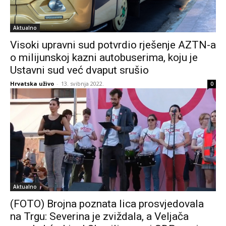
Aktualno
Visoki upravni sud potvrdio rješenje AZTN-a
o milijunskoj kazni autobuserima, koju je
Ustavni sud već dvaput srušio
Hrvatska uživo
-
13. svibnja 2022.
0
Aktualno
(FOTO) Brojna poznata lica prosvjedovala
na Trgu: Severina je zviždala, a Veljača