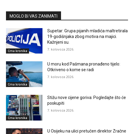
MOGLO BI VAS ZANIMATI
Supetar: Grupa pijanih mladića maltretirala
19-godišnjaka zbog motiva na majici.
Kažnjeni su.
7. kolovoza 2026.
Crna kronika
U moru kod Pašmana pronađeno tijelo:
Otkriveno o kome se radi
7. kolovoza 2026.
Crna kronika
Stižu nove cijene goriva: Pogledajte što će
poskupiti
7. kolovoza 2026.
Crna kronika
U Osijeku na ulici pretučen direktor Zračne