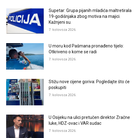
Supetar: Grupa pijanih mladića maltretirala
19-godišnjaka zbog motiva na majici.
Kažnjeni su.
7. kolovoza 2026.
U moru kod Pašmana pronađeno tijelo:
Otkriveno o kome se radi
7. kolovoza 2026.
Stižu nove cijene goriva: Pogledajte što će
poskupiti
7. kolovoza 2026.
U Osijeku na ulici pretučen direktor Zračne
luke, HDZ-ovac i VAR sudac
7. kolovoza 2026.