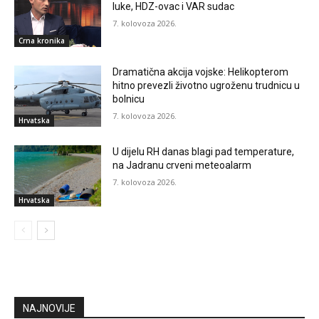
luke, HDZ-ovac i VAR sudac
7. kolovoza 2026.
Crna kronika
Dramatična akcija vojske: Helikopterom
hitno prevezli životno ugroženu trudnicu u
bolnicu
7. kolovoza 2026.
Hrvatska
U dijelu RH danas blagi pad temperature,
na Jadranu crveni meteoalarm
7. kolovoza 2026.
Hrvatska
NAJNOVIJE