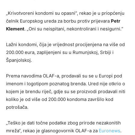
„Krivotvoreni kondomi su opasni“, rekao je u priopćenju
čelnik Europskog ureda za borbu protiv prijevara
Petr
Klement
. „Oni su neispitani, nekontrolirani i nesigurni.“
Lažni kondomi, čija je vrijednost procijenjena na više od
200.000 eura, zaplijenjeni su u Rumunjskoj, Srbiji i
Španjolskoj.
Prema navodima OLAF-a, prodavali su se u Europi pod
imenom i logotipom poznatog brenda. Ured nije otkrio o
kojem je brendu riječ, gdje su se proizvodi prodavali niti
koliko je od više od 200.000 kondoma završilo kod
potrošača.
„Teško je dati točne podatke zbog prirode nezakonitih
mreža“, rekao je glasnogovornik OLAF-a za
Euronews
.