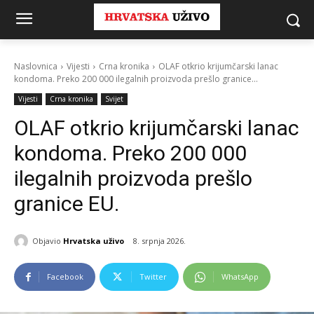
Naslovnica
Vijesti
Crna kronika
OLAF otkrio krijumčarski lanac
kondoma. Preko 200 000 ilegalnih proizvoda prešlo granice...
Vijesti
Crna kronika
Svijet
OLAF otkrio krijumčarski lanac
kondoma. Preko 200 000
ilegalnih proizvoda prešlo
granice EU.
Objavio
Hrvatska uživo
8. srpnja 2026.
Facebook
Twitter
WhatsApp