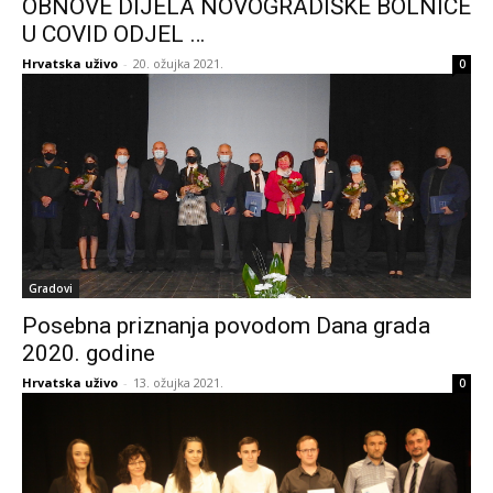
OBNOVE DIJELA NOVOGRADIŠKE BOLNICE
U COVID ODJEL …
Hrvatska uživo
-
20. ožujka 2021.
0
Gradovi
Posebna priznanja povodom Dana grada
2020. godine
Hrvatska uživo
-
13. ožujka 2021.
0