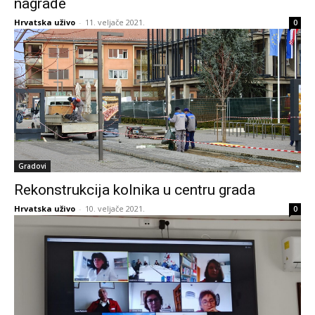
nagrade
Hrvatska uživo
-
11. veljače 2021.
0
Gradovi
Rekonstrukcija kolnika u centru grada
Hrvatska uživo
-
10. veljače 2021.
0