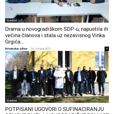
Gradovi
Drama u novogradiškom SDP-u, napustila ih
većina članova i stala uz nezavisnog Vinka
Grgića…
Hrvatska uživo
-
24. ožujka 2021.
0
Gradovi
POTPISANI UGOVORI O SUFINACIRANJU