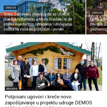
GRADOVI
GRADOVI
Trnka: Zabrinjava činjenica da se USKOK
praktički udomaćio u Novoj Gradiški te da
FOTO ! Uz
stalno svjedočimo istragama i uhićenjima
završilo 
osoba na visokim političkim i javnim...
glazbenog
Aktualno
Potpisani ugovori i kreće novo
zapošljavanje u projektu udruge DEMOS