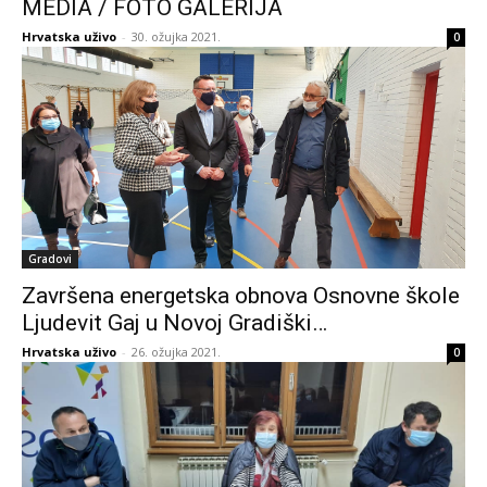
MEDIA / FOTO GALERIJA
Hrvatska uživo
-
30. ožujka 2021.
0
Gradovi
Završena energetska obnova Osnovne škole
Ljudevit Gaj u Novoj Gradiški…
Hrvatska uživo
-
26. ožujka 2021.
0