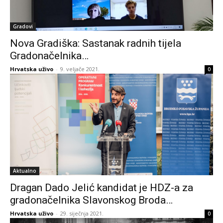
Gradovi
Nova Gradiška: Sastanak radnih tijela
Gradonačelnika…
Hrvatska uživo
-
9. veljače 2021.
0
Aktualno
Dragan Dado Jelić kandidat je HDZ-a za
gradonačelnika Slavonskog Broda…
Hrvatska uživo
-
29. siječnja 2021.
0