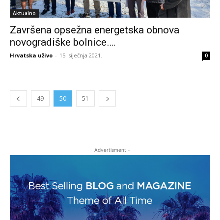
Aktualno
Završena opsežna energetska obnova
novogradiške bolnice….
Hrvatska uživo
-
15. siječnja 2021.
0
49
50
51
- Advertisment -