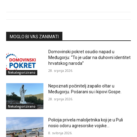
MOGLO BI VAS ZANIMATI
Domovinski pokret osudio napad u
Međugorju: “To je udar na duhovni identitet
hrvatskog naroda”
28. srpnja 2026.
Nekategorizirano
Nepoznati počinitelj zapalio oltar u
Međugorju. Pošarani su i kipovi Gospe.
28. srpnja 2026.
Nekategorizirano
Policija privela maloljetnika koji je u Puli
nosio odoru agresorske vojske…
8. svibnja 2026.