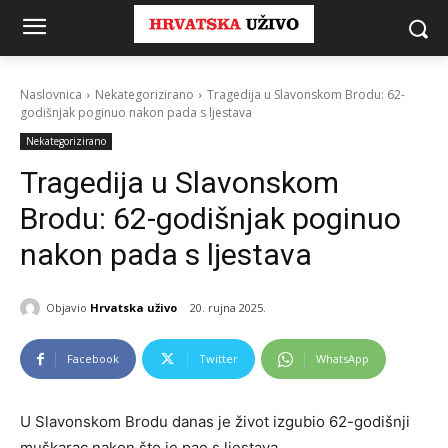
Naslovnica
Nekategorizirano
Tragedija u Slavonskom Brodu: 62-
godišnjak poginuo nakon pada s ljestava
Nekategorizirano
Tragedija u Slavonskom
Brodu: 62-godišnjak poginuo
nakon pada s ljestava
Objavio
Hrvatska uživo
20. rujna 2025.
Facebook
Twitter
WhatsApp
U Slavonskom Brodu danas je život izgubio 62-godišnji
muškarac nakon što je pao s ljestava.