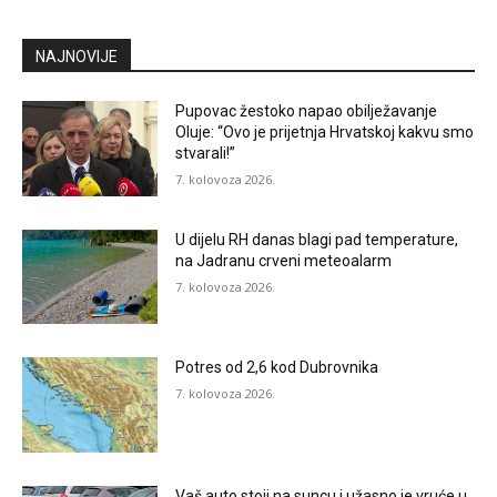
NAJNOVIJE
Pupovac žestoko napao obilježavanje
Oluje: “Ovo je prijetnja Hrvatskoj kakvu smo
stvarali!”
7. kolovoza 2026.
U dijelu RH danas blagi pad temperature,
na Jadranu crveni meteoalarm
7. kolovoza 2026.
Potres od 2,6 kod Dubrovnika
7. kolovoza 2026.
Vaš auto stoji na suncu i užasno je vruće u