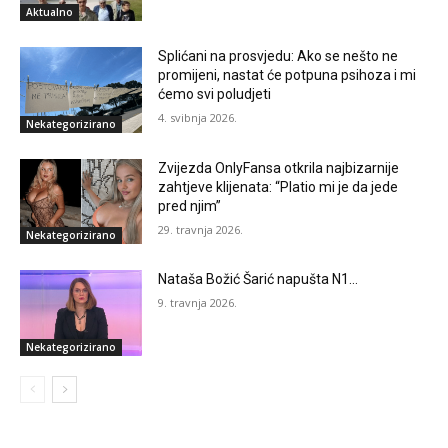
Aktualno
Splićani na prosvjedu: Ako se nešto ne
promijeni, nastat će potpuna psihoza i mi
ćemo svi poludjeti
4. svibnja 2026.
Nekategorizirano
Zvijezda OnlyFansa otkrila najbizarnije
zahtjeve klijenata: “Platio mi je da jede
pred njim”
29. travnja 2026.
Nekategorizirano
Nataša Božić Šarić napušta N1…
9. travnja 2026.
Nekategorizirano