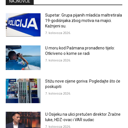
NAJNOVIJE
Supetar: Grupa pijanih mladića maltretirala
19-godišnjaka zbog motiva na majici.
Kažnjeni su.
7. kolovoza 2026.
U moru kod Pašmana pronađeno tijelo:
Otkriveno o kome se radi
7. kolovoza 2026.
Stižu nove cijene goriva: Pogledajte što će
poskupiti
7. kolovoza 2026.
U Osijeku na ulici pretučen direktor Zračne
luke, HDZ-ovac i VAR sudac
7. kolovoza 2026.