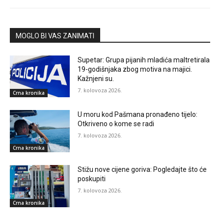
MOGLO BI VAS ZANIMATI
Supetar: Grupa pijanih mladića maltretirala
19-godišnjaka zbog motiva na majici.
Kažnjeni su.
7. kolovoza 2026.
Crna kronika
U moru kod Pašmana pronađeno tijelo:
Otkriveno o kome se radi
7. kolovoza 2026.
Crna kronika
Stižu nove cijene goriva: Pogledajte što će
poskupiti
7. kolovoza 2026.
Crna kronika