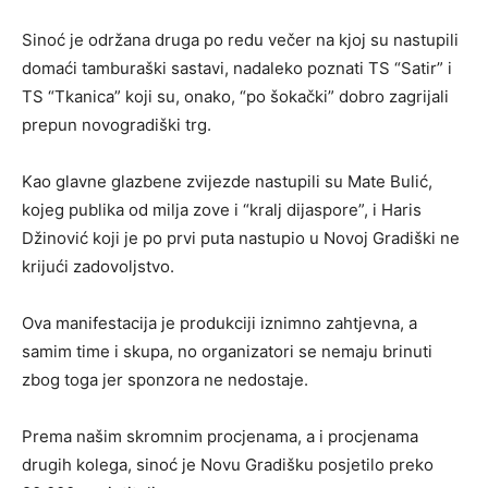
Sinoć je održana druga po redu večer na kjoj su nastupili
domaći tamburaški sastavi, nadaleko poznati TS “Satir” i
TS “Tkanica” koji su, onako, “po šokački” dobro zagrijali
prepun novogradiški trg.
Kao glavne glazbene zvijezde nastupili su Mate Bulić,
kojeg publika od milja zove i “kralj dijaspore”, i Haris
Džinović koji je po prvi puta nastupio u Novoj Gradiški ne
krijući zadovoljstvo.
Ova manifestacija je produkciji iznimno zahtjevna, a
samim time i skupa, no organizatori se nemaju brinuti
zbog toga jer sponzora ne nedostaje.
Prema našim skromnim procjenama, a i procjenama
drugih kolega, sinoć je Novu Gradišku posjetilo preko