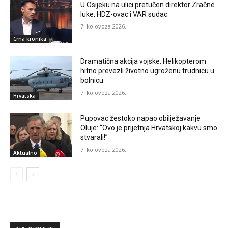
U Osijeku na ulici pretučen direktor Zračne
luke, HDZ-ovac i VAR sudac
7. kolovoza 2026.
Crna kronika
Dramatična akcija vojske: Helikopterom
hitno prevezli životno ugroženu trudnicu u
bolnicu
7. kolovoza 2026.
Hrvatska
Pupovac žestoko napao obilježavanje
Oluje: “Ovo je prijetnja Hrvatskoj kakvu smo
stvarali!”
7. kolovoza 2026.
Aktualno