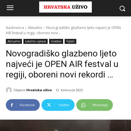
Naslovnica
Aktualno
Novogradiško glazbeno ljeto najveći je OPEN
AIR festval u regiji, oboreni novi...
Aktualno
Lokalna uprava
Gradovi
Vijesti
Novogradiško glazbeno ljeto
najveći je OPEN AIR festval u
regiji, oboreni novi rekordi …
Objavio
Hrvatska uživo
12. kolovoza 2023.
Facebook
Twitter
WhatsApp