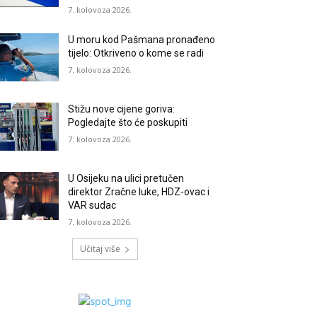
7. kolovoza 2026.
U moru kod Pašmana pronađeno
tijelo: Otkriveno o kome se radi
7. kolovoza 2026.
Stižu nove cijene goriva:
Pogledajte što će poskupiti
7. kolovoza 2026.
U Osijeku na ulici pretučen
direktor Zračne luke, HDZ-ovac i
VAR sudac
7. kolovoza 2026.
Učitaj više