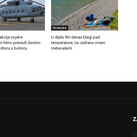
Hrvatska
kcija vojske:
U dijelu RH danas blagi pad
 hitno prevezli životno
temperature, na Jadranu crveni
dnicu u bolnicu
meteoalarm
Z