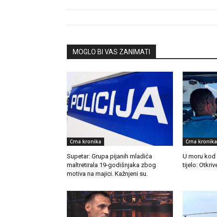
MOGLO BI VAS ZANIMATI
Crna kronika
Crna kronika
Supetar: Grupa pijanih mladića
U moru kod
maltretirala 19-godišnjaka zbog
tijelo: Otkr
motiva na majici. Kažnjeni su.