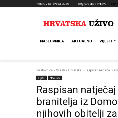
No 
Petak, 7 kolovoza, 2026
Registracija / Prijava
NASLOVNICA
AKTUALNO
VIJESTI
Naslovnica
Vijesti
Hrvatska
Raspisan natječaj Zakla
Vijesti
Hrvatska
Raspisan natječaj
branitelja iz Domo
njihovih obitelji z