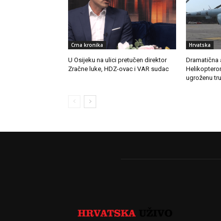
Crna kronika
Hrvatska
U Osijeku na ulici pretučen direktor
Dramatična a
Zračne luke, HDZ-ovac i VAR sudac
Helikopterom
ugroženu tru