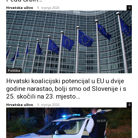
Hrvatska uživo
-
9. srpnja 2020.
0
Politika
Hrvatski koalicijski potencijal u EU u dvije
godine narastao, bolji smo od Slovenije i s
25. skočili na 23. mjesto…
Hrvatska uživo
-
9. srpnja 2020.
0