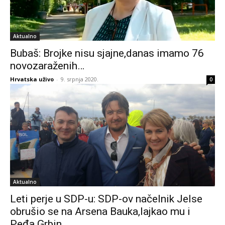
Aktualno
Bubaš: Brojke nisu sjajne,danas imamo 76
novozaraženih…
Hrvatska uživo
-
9. srpnja 2020.
0
Aktualno
Leti perje u SDP-u: SDP-ov načelnik Jelse
obrušio se na Arsena Bauka,lajkao mu i
Peđa Grbin…