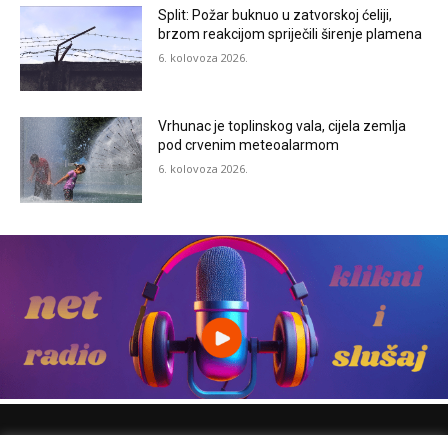
Split: Požar buknuo u zatvorskoj ćeliji,
brzom reakcijom spriječili širenje plamena
6. kolovoza 2026.
Vrhunac je toplinskog vala, cijela zemlja
pod crvenim meteoalarmom
6. kolovoza 2026.