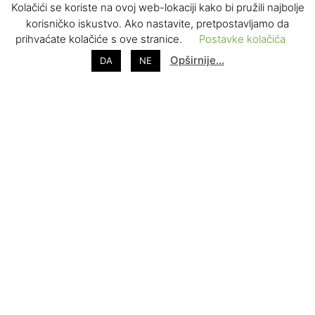
Kolačići se koriste na ovoj web-lokaciji kako bi pružili najbolje
korisničko iskustvo. Ako nastavite, pretpostavljamo da
prihvaćate kolačiće s ove stranice.
Postavke kolačića
Opširnije…
DA
NE
ZAPRATITE NAS
Impresum
Kontakt
O nama
Uvjeti korištenja
Prodaja i marketing
Redakcija
Pravila privatnosti