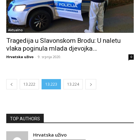
Aktualno
Tragedija u Slavonskom Brodu: U naletu
vlaka poginula mlada djevojka…
Hrvatska uživo
-
9. srpnja 2020.
0
13.222
13.223
13.224
TOP AUTHORS
Hrvatska uživo