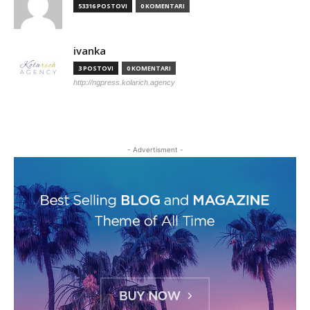
53316 POSTOVI
0 KOMENTARI
ivanka
3 POSTOVI
0 KOMENTARI
http://ngpress.kolarich.agency
- Advertisment -