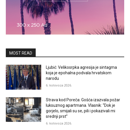
MOST READ
Ljubić: Velikosrpka agresija je sintagma
koja je epohalna podvala hrvatskom
narodu
6. kolovoza 2026.
Strava kod Poreča: Gošća izazvala požar
luksuznog apartmana. Vlasnik: “Dok je
gorjelo, smijali su se, pili i pokazivali mi
srednji prst”
6. kolovoza 2026.