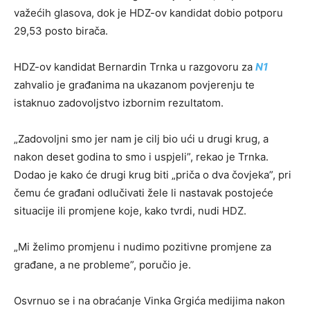
važećih glasova, dok je HDZ-ov kandidat dobio potporu
29,53 posto birača.
HDZ-ov kandidat Bernardin Trnka u razgovoru za
N1
zahvalio je građanima na ukazanom povjerenju te
istaknuo zadovoljstvo izbornim rezultatom.
„Zadovoljni smo jer nam je cilj bio ući u drugi krug, a
nakon deset godina to smo i uspjeli”, rekao je Trnka.
Dodao je kako će drugi krug biti „priča o dva čovjeka”, pri
čemu će građani odlučivati žele li nastavak postojeće
situacije ili promjene koje, kako tvrdi, nudi HDZ.
„Mi želimo promjenu i nudimo pozitivne promjene za
građane, a ne probleme”, poručio je.
Osvrnuo se i na obraćanje Vinka Grgića medijima nakon