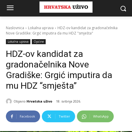
Naslovnica
Lokalna uprava
HDZ-ov kandidat za gradonačelnika
Nove Gradiške: Grgić imputira da mu HDZ "smješta"
Lokalna uprava
Općine
HDZ-ov kandidat za
gradonačelnika Nove
Gradiške: Grgić imputira da
mu HDZ “smješta”
Objavio
Hrvatska uživo
18. svibnja 2026.
Facebook
Twitter
WhatsApp