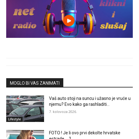
MOGLO BI VAS ZANIMATI
Vaš auto stoji na suncu i užasno je vruće u
njemu? Evo kako ga rashladiti…
7. kolovoza 2026.
Lifestyle
FOTO ! Je li ovo prvi dekolte hrvatske
estrade … ?