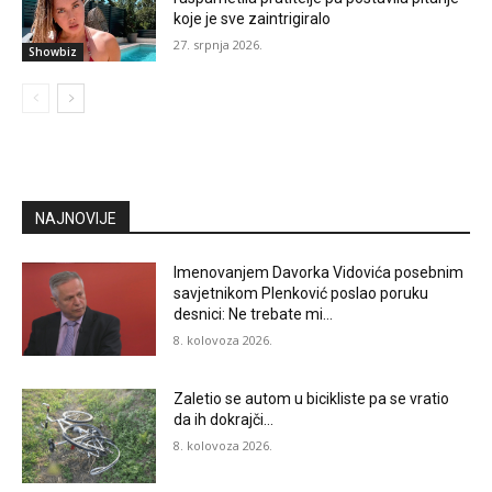
koje je sve zaintrigiralo
27. srpnja 2026.
Showbiz
NAJNOVIJE
Imenovanjem Davorka Vidovića posebnim
savjetnikom Plenković poslao poruku
desnici: Ne trebate mi…
8. kolovoza 2026.
Zaletio se autom u bicikliste pa se vratio
da ih dokrajči…
8. kolovoza 2026.