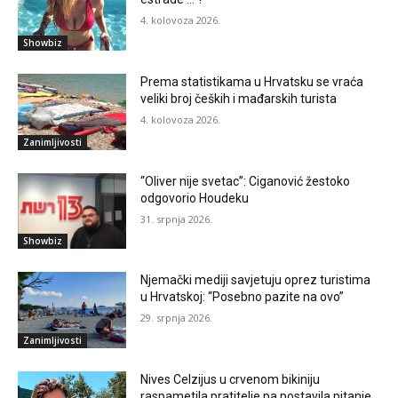
4. kolovoza 2026.
Showbiz
Prema statistikama u Hrvatsku se vraća
veliki broj čeških i mađarskih turista
4. kolovoza 2026.
Zanimljivosti
“Oliver nije svetac”: Ciganović žestoko
odgovorio Houdeku
31. srpnja 2026.
Showbiz
Njemački mediji savjetuju oprez turistima
u Hrvatskoj: “Posebno pazite na ovo”
29. srpnja 2026.
Zanimljivosti
Nives Celzijus u crvenom bikiniju
raspametila pratitelje pa postavila pitanje