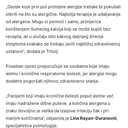
„Osobe koje prvi put primijete alergije trebale bi pokušati
otkriti na što su alergične. Najbolja terapija je udaljavanje
od alergena. Mogu si pomoći i same, primjerice
korištenjem šumećeg kalcija koji se može kupiti bez
recepta, ali u slučaju bilo kakvog daljnjeg širenja
simptoma svakako se trebaju javiti najbližoj zdravstvenoj
ustanovi“, dodala je Trhulj.
Poseban oprez preporučuje se osobama koje imaju
astmu i kronične respiratorne bolesti, jer alergije mogu
dodatno pogoršati njihovo zdravstveno stanje.
„Pacijenti koji imaju kronične bolesti poput astme već
imaju nadražene dišne puteve, a količina alergena u
zraku dovoljno je velika da izazove iritaciju čak i pri
manjim količinama“, objasnila je
Lina Rayan
–
Duranović
,
specijalistica pulmologije.