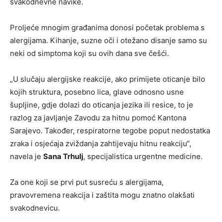
svakodnevne navike.
Proljeće mnogim građanima donosi početak problema s
alergijama. Kihanje, suzne oči i otežano disanje samo su
neki od simptoma koji su ovih dana sve češći.
„U slučaju alergijske reakcije, ako primijete oticanje bilo
kojih struktura, posebno lica, glave odnosno usne
šupljine, gdje dolazi do oticanja jezika ili resice, to je
razlog za javljanje Zavodu za hitnu pomoć Kantona
Sarajevo. Također, respiratorne tegobe poput nedostatka
zraka i osjećaja zviždanja zahtijevaju hitnu reakciju“,
navela je
Sana Trhulj
, specijalistica urgentne medicine.
Za one koji se prvi put susreću s alergijama,
pravovremena reakcija i zaštita mogu znatno olakšati
svakodnevicu.