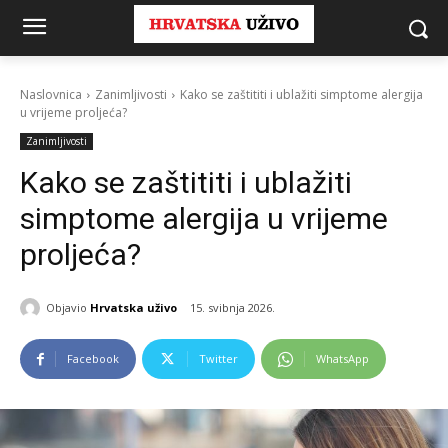
Naslovnica
Zanimljivosti
Kako se zaštititi i ublažiti simptome alergija
u vrijeme proljeća?
Zanimljivosti
Kako se zaštititi i ublažiti
simptome alergija u vrijeme
proljeća?
Objavio
Hrvatska uživo
15. svibnja 2026.
Facebook
Twitter
WhatsApp