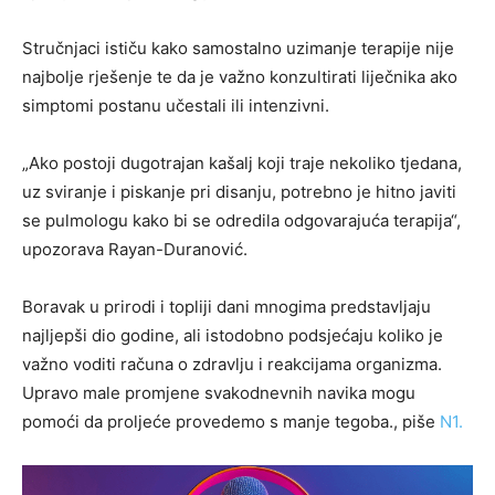
Stručnjaci ističu kako samostalno uzimanje terapije nije
najbolje rješenje te da je važno konzultirati liječnika ako
simptomi postanu učestali ili intenzivni.
„Ako postoji dugotrajan kašalj koji traje nekoliko tjedana,
uz sviranje i piskanje pri disanju, potrebno je hitno javiti
se pulmologu kako bi se odredila odgovarajuća terapija“,
upozorava Rayan-Duranović.
Boravak u prirodi i topliji dani mnogima predstavljaju
najljepši dio godine, ali istodobno podsjećaju koliko je
važno voditi računa o zdravlju i reakcijama organizma.
Upravo male promjene svakodnevnih navika mogu
pomoći da proljeće provedemo s manje tegoba., piše
N1.