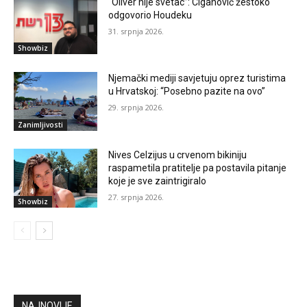
“Oliver nije svetac”: Ciganović žestoko
odgovorio Houdeku
31. srpnja 2026.
Showbiz
Njemački mediji savjetuju oprez turistima
u Hrvatskoj: “Posebno pazite na ovo”
29. srpnja 2026.
Zanimljivosti
Nives Celzijus u crvenom bikiniju
raspametila pratitelje pa postavila pitanje
koje je sve zaintrigiralo
27. srpnja 2026.
Showbiz
NAJNOVIJE