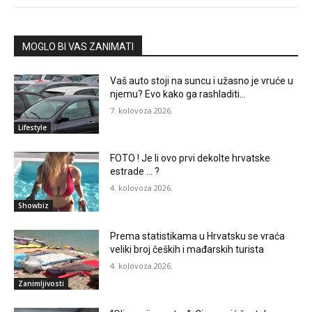
MOGLO BI VAS ZANIMATI
Vaš auto stoji na suncu i užasno je vruće u
njemu? Evo kako ga rashladiti…
7. kolovoza 2026.
Lifestyle
FOTO ! Je li ovo prvi dekolte hrvatske
estrade … ?
4. kolovoza 2026.
Showbiz
Prema statistikama u Hrvatsku se vraća
veliki broj čeških i mađarskih turista
4. kolovoza 2026.
Zanimljivosti