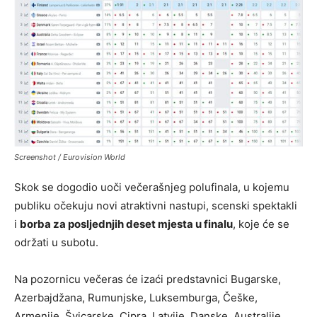
Screenshot / Eurovision World
Skok se dogodio uoči večerašnjeg polufinala, u kojemu
publiku očekuju novi atraktivni nastupi, scenski spektakli
i
borba za posljednjih deset mjesta u finalu
, koje će se
održati u subotu.
Na pozornicu večeras će izaći predstavnici Bugarske,
Azerbajdžana, Rumunjske, Luksemburga, Češke,
Armenije, Švicarske, Cipra, Latvije, Danske, Australije,