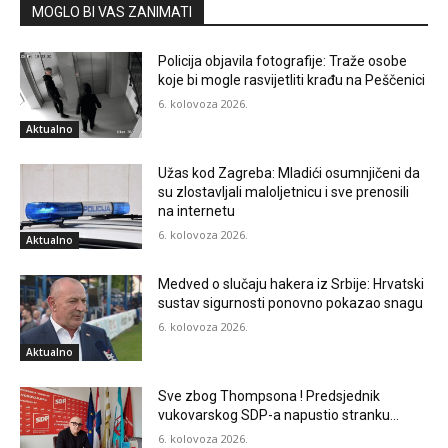
MOGLO BI VAS ZANIMATI
Policija objavila fotografije: Traže osobe
koje bi mogle rasvijetliti krađu na Peščenici
6. kolovoza 2026.
Aktualno
Užas kod Zagreba: Mladići osumnjičeni da
su zlostavljali maloljetnicu i sve prenosili
na internetu
6. kolovoza 2026.
Aktualno
Medved o slučaju hakera iz Srbije: Hrvatski
sustav sigurnosti ponovno pokazao snagu
6. kolovoza 2026.
Aktualno
Sve zbog Thompsona ! Predsjednik
vukovarskog SDP-a napustio stranku…
6. kolovoza 2026.