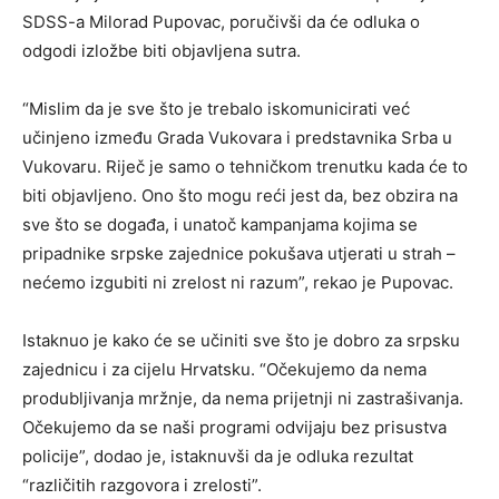
SDSS-a Milorad Pupovac, poručivši da će odluka o
odgodi izložbe biti objavljena sutra.
“Mislim da je sve što je trebalo iskomunicirati već
učinjeno između Grada Vukovara i predstavnika Srba u
Vukovaru. Riječ je samo o tehničkom trenutku kada će to
biti objavljeno. Ono što mogu reći jest da, bez obzira na
sve što se događa, i unatoč kampanjama kojima se
pripadnike srpske zajednice pokušava utjerati u strah –
nećemo izgubiti ni zrelost ni razum”, rekao je Pupovac.
Istaknuo je kako će se učiniti sve što je dobro za srpsku
zajednicu i za cijelu Hrvatsku. “Očekujemo da nema
produbljivanja mržnje, da nema prijetnji ni zastrašivanja.
Očekujemo da se naši programi odvijaju bez prisustva
policije”, dodao je, istaknuvši da je odluka rezultat
“različitih razgovora i zrelosti”.