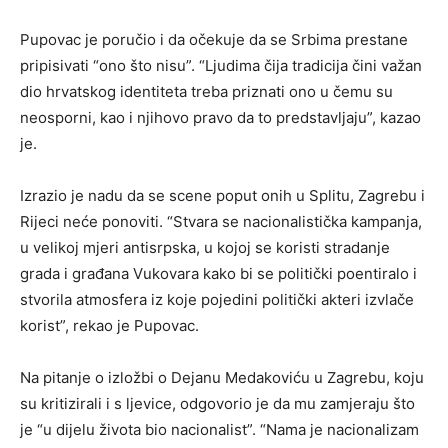
Pupovac je poručio i da očekuje da se Srbima prestane
pripisivati “ono što nisu”. “Ljudima čija tradicija čini važan
dio hrvatskog identiteta treba priznati ono u čemu su
neosporni, kao i njihovo pravo da to predstavljaju”, kazao
je.
Izrazio je nadu da se scene poput onih u Splitu, Zagrebu i
Rijeci neće ponoviti. “Stvara se nacionalistička kampanja,
u velikoj mjeri antisrpska, u kojoj se koristi stradanje
grada i građana Vukovara kako bi se politički poentiralo i
stvorila atmosfera iz koje pojedini politički akteri izvlače
korist”, rekao je Pupovac.
Na pitanje o izložbi o Dejanu Medakoviću u Zagrebu, koju
su kritizirali i s ljevice, odgovorio je da mu zamjeraju što
je “u dijelu života bio nacionalist”. “Nama je nacionalizam