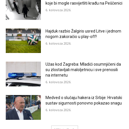
koje bi mogle rasvijetliti krađu na Peščenici
6. kolovoza 2026.
Hajduk razbio Žalgiris usred Litve i jednom
nogom zakoračio u play-off!
6. kolovoza 2026.
Užas kod Zagreba: Mladići osumnjičeni da
su zlostavljali maloljetnicu i sve prenosili
na internetu
6. kolovoza 2026.
Medved o slučaju hakera iz Srbije: Hrvatski
sustav sigurnosti ponovno pokazao snagu
6. kolovoza 2026.