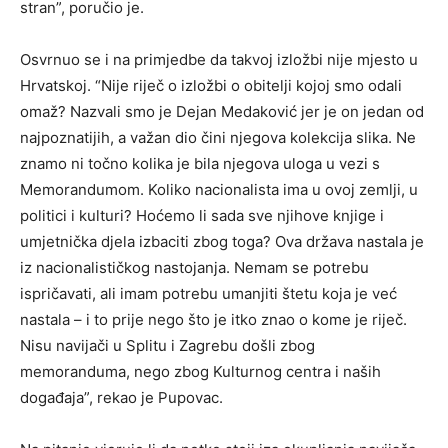
stran”, poručio je.
Osvrnuo se i na primjedbe da takvoj izložbi nije mjesto u
Hrvatskoj. “Nije riječ o izložbi o obitelji kojoj smo odali
omaž? Nazvali smo je Dejan Medaković jer je on jedan od
najpoznatijih, a važan dio čini njegova kolekcija slika. Ne
znamo ni točno kolika je bila njegova uloga u vezi s
Memorandumom. Koliko nacionalista ima u ovoj zemlji, u
politici i kulturi? Hoćemo li sada sve njihove knjige i
umjetnička djela izbaciti zbog toga? Ova država nastala je
iz nacionalističkog nastojanja. Nemam se potrebu
ispričavati, ali imam potrebu umanjiti štetu koja je već
nastala – i to prije nego što je itko znao o kome je riječ.
Nisu navijači u Splitu i Zagrebu došli zbog
memoranduma, nego zbog Kulturnog centra i naših
događaja”, rekao je Pupovac.