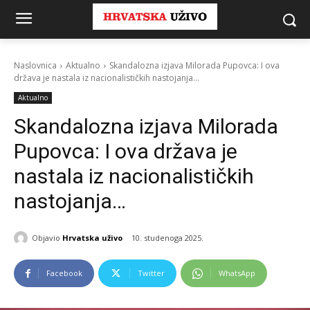
Naslovnica
Aktualno
Skandalozna izjava Milorada Pupovca: I ova
država je nastala iz nacionalističkih nastojanja...
Aktualno
Skandalozna izjava Milorada
Pupovca: I ova država je
nastala iz nacionalističkih
nastojanja…
Objavio
Hrvatska uživo
10. studenoga 2025.
Facebook
Twitter
WhatsApp