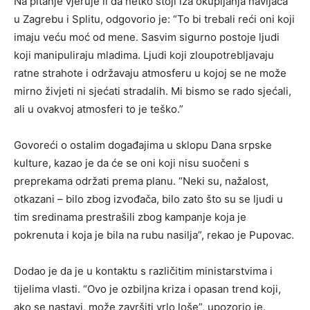
Na pitanje vjeruje li da netko stoji iza okupljanja navijača
u Zagrebu i Splitu, odgovorio je: “To bi trebali reći oni koji
imaju veću moć od mene. Sasvim sigurno postoje ljudi
koji manipuliraju mladima. Ljudi koji zloupotrebljavaju
ratne strahote i održavaju atmosferu u kojoj se ne može
mirno živjeti ni sjećati stradalih. Mi bismo se rado sjećali,
ali u ovakvoj atmosferi to je teško.”
Govoreći o ostalim događajima u sklopu Dana srpske
kulture, kazao je da će se oni koji nisu suočeni s
preprekama održati prema planu. “Neki su, nažalost,
otkazani – bilo zbog izvođača, bilo zato što su se ljudi u
tim sredinama prestrašili zbog kampanje koja je
pokrenuta i koja je bila na rubu nasilja”, rekao je Pupovac.
Dodao je da je u kontaktu s različitim ministarstvima i
tijelima vlasti. “Ovo je ozbiljna kriza i opasan trend koji,
ako se nastavi, može završiti vrlo loše”, upozorio je.