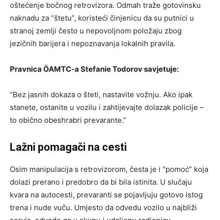
oštećenje bočnog retrovizora. Odmah traže gotovinsku
naknadu za “štetu”, koristeći činjenicu da su putnici u
stranoj zemlji često u nepovoljnom položaju zbog
jezičnih barijera i nepoznavanja lokalnih pravila.
Pravnica ÖAMTC-a Stefanie Todorov savjetuje:
“Bez jasnih dokaza o šteti, nastavite vožnju. Ako ipak
stanete, ostanite u vozilu i zahtijevajte dolazak policije –
to obično obeshrabri prevarante.”
Lažni pomagači na cesti
Osim manipulacija s retrovizorom, česta je i “pomoć” koja
dolazi prerano i predobro da bi bila istinita. U slučaju
kvara na autocesti, prevaranti se pojavljuju gotovo istog
trena i nude vuču. Umjesto da odvedu vozilo u najbliži