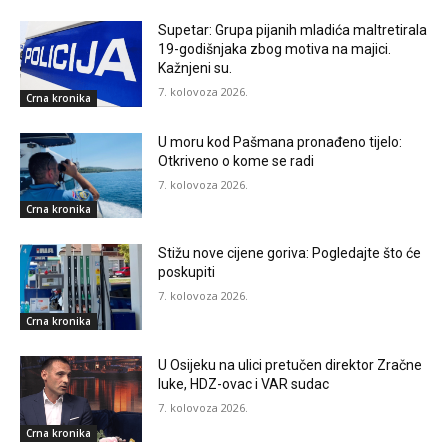
Supetar: Grupa pijanih mladića maltretirala
19-godišnjaka zbog motiva na majici.
Kažnjeni su.
7. kolovoza 2026.
Crna kronika
U moru kod Pašmana pronađeno tijelo:
Otkriveno o kome se radi
7. kolovoza 2026.
Crna kronika
Stižu nove cijene goriva: Pogledajte što će
poskupiti
7. kolovoza 2026.
Crna kronika
U Osijeku na ulici pretučen direktor Zračne
luke, HDZ-ovac i VAR sudac
7. kolovoza 2026.
Crna kronika