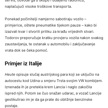
servis, odvode ga u skupu i udaljenu radionicu,
naplaćujući visoke troškove transporta.
Ponekad počinitelji namjerno sabotiraju vozilo –
primjerice, oštete pneumatike tijekom pauze – kako bi
izazvali kvar i stvorili priliku za krađu vrijednih stvari.
Todorov preporučuje kratku provjeru vozila nakon svakog
zaustavljanja, te ostanak u automobilu i zaključavanje
vrata dok se čeka pomoć.
Primjer iz Italije
Heute
opisuje slučaj austrijskog para koji se uključio na
autocestu kod Udina u smjeru Trsta svojim VW kombijem.
Iznenada ih je pretekla krem Lancia i naglo zakočila
ispred njih. Potom se čuo snažan udarac, a vozač Lancije
gestikulirao im je da ga prate do obližnje benzinske
postaje.