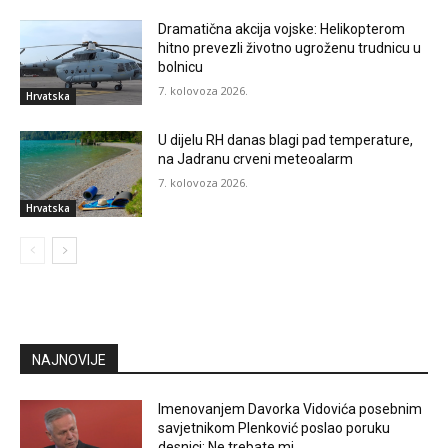
Dramatična akcija vojske: Helikopterom
hitno prevezli životno ugroženu trudnicu u
bolnicu
7. kolovoza 2026.
Hrvatska
U dijelu RH danas blagi pad temperature,
na Jadranu crveni meteoalarm
7. kolovoza 2026.
Hrvatska
NAJNOVIJE
Imenovanjem Davorka Vidovića posebnim
savjetnikom Plenković poslao poruku
desnici: Ne trebate mi…