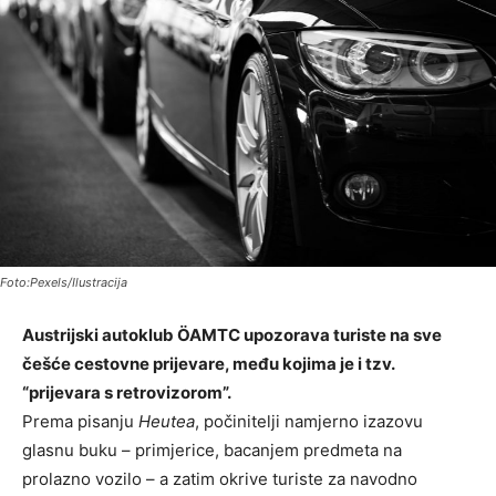
Foto:Pexels/Ilustracija
Austrijski autoklub ÖAMTC upozorava turiste na sve
češće cestovne prijevare, među kojima je i tzv.
“prijevara s retrovizorom”.
Prema pisanju
Heutea
, počinitelji namjerno izazovu
glasnu buku – primjerice, bacanjem predmeta na
prolazno vozilo – a zatim okrive turiste za navodno