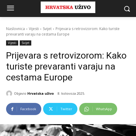
Naslovnica
Vijesti
Svijet
Prijevara s retrovizorom: Kako turiste
prevaranti varaju na cestama Europe
Vijesti
Svijet
Prijevara s retrovizorom: Kako
turiste prevaranti varaju na
cestama Europe
Objavio
Hrvatska uživo
8. kolovoza 2025.
Facebook
Twitter
WhatsApp