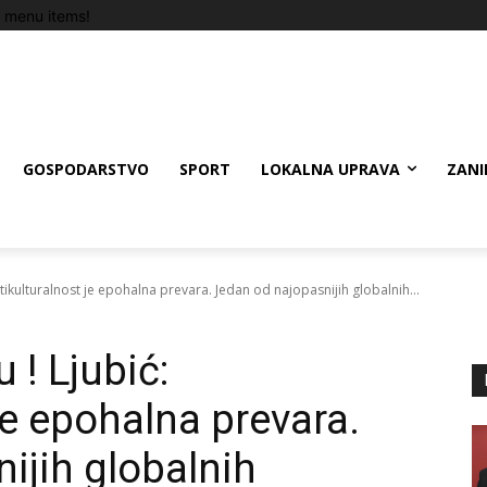
 menu items!
GOSPODARSTVO
SPORT
LOKALNA UPRAVA
ZANI
ultikulturalnost je epohalna prevara. Jedan od najopasnijih globalnih...
 ! Ljubić:
je epohalna prevara.
ijih globalnih