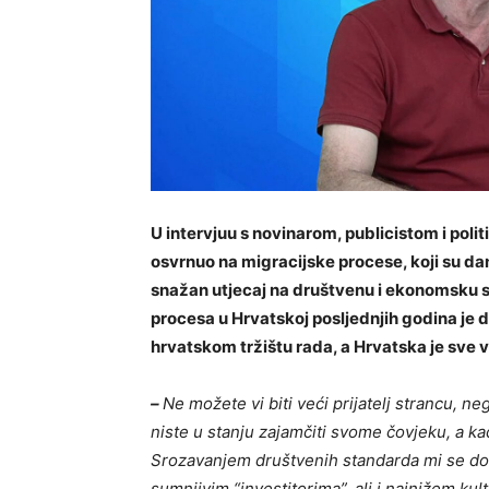
U intervjuu s novinarom, publicistom i pol
osvrnuo na migracijske procese, koji su da
snažan utjecaj na društvenu i ekonomsku s
procesa u Hrvatskoj posljednjih godina je do
hrvatskom tržištu rada, a Hrvatska je sve v
–
Ne možete vi biti veći prijatelj strancu, 
niste u stanju zajamčiti svome čovjeku, a kad
Srozavanjem društvenih standarda mi se dov
sumnjivim “investitorima”, ali i najnižem ku