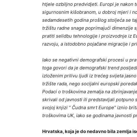
htjele ozbiljno predvidjeti. Europi je nakon
sigurnosnim kišobranom, u dobroj mjeri i nov
sedamdesetih godina prošlog stoljeća se taj
tržištu radne snage poprimajući dimenzije 
pratiti selidbu tehnologije i proizvodnje iz 
razvoju, a istodobno pojačane migracije i pr
Iako se negativni demografski procesi u prav
toga govori da je demografski trend posljedi
izloženim prilivu ljudi iz trećeg svijeta jasn
tržište rada, nego socijalni europski poredak
Podaci o troškovima zemalja na zbrinjavanje 
skrivali od javnosti ili predstavljali potpu
svojoj knjizi ” Čudna smrt Europe” iznio bri
troškovima UK, iako se godinama javnosti pr
Hrvatska, koja je do nedavno bila zemlja is