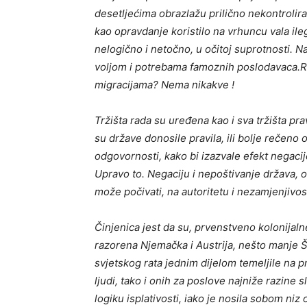
desetljećima obrazlažu prilično nekontrolirani
kao opravdanje koristilo na vrhuncu vala ilega
nelogično i netočno, u očitoj suprotnosti. Na
voljom i potrebama famoznih poslodavaca.Re
migracijama? Nema nikakve !
Tržišta rada su uređena kao i sva tržišta pr
su države donosile pravila, ili bolje rečeno 
odgovornosti, kako bi izazvale efekt negacij
Upravo to. Negaciju i nepoštivanje država,
može počivati, na autoritetu i nezamjenjivos
Činjenica jest da su, prvenstveno kolonijal
razorena Njemačka i Austrija, nešto manje Š
svjetskog rata jednim dijelom temeljile na pr
ljudi, tako i onih za poslove najniže razine s
logiku isplativosti, iako je nosila sobom niz