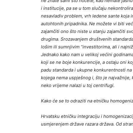
ne znate sami što hoćete, kad nemate jasnu
i institucije, pa se u tom slučaju nekontrolir
nesavladiv problem, vrh ledene sante koja i
autohtonih pripadnika. Ne možete vi biti već
zajamčiti ono što niste u stanju zajamčiti sv
drugima. Srozavanjem društvenih standarda
lošim ili sumnjivim “investitorima, ali i naj
Jednako kako nam u velikoj većini godinama i
koji se ne boje konkurencije, a ostaju oni 
padu standarda i ukupne konkurentnosti na s
kojega nema uspješnog i, što je najvažnije,
neko vrijeme nalazi u toj centrifugi.
Kako će se to odraziti na etničku homogeni
Hrvatsku etničku integraciju i homogenizaci
usmjerenjem države razara država. Od strana