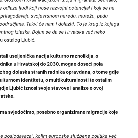
odlaze ljudi koji nose razvojni potencijal i koji se ne
še prilagođavaju svojevrsnom neredu, mutežu, padu
dručjima. Takvi će nam i dolaziti. To je krug iz kojega
entnog izlaska. Bojim se da se Hrvatska već neko
u ostalog Ljubić.
ali useljenička nacija kulturno raznolikija, o
adnika u Hrvatskoj do 2030. mogao doseći pola
na zbog dolaska stranih radnika opravdana, o tome gdje
ulturnom identitetu, o multikulturalnosti te ostalim
dje Ljubić iznosi svoje stavove i analize o ovoj
vatske.
ima svjedočimo, posebno organizirane migracije koje
be poslodavaca”, kojim europske službene politike već