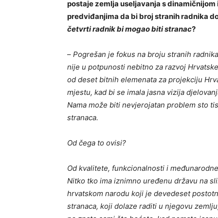
postaje zemlja useljavanja s dinamičnijom i
predviđanjima da bi broj stranih radnika 
četvrti radnik bi mogao biti stranac
?
–
Pogrešan je fokus na broju stranih radnika. 
nije u potpunosti nebitno za razvoj Hrvatske
od deset bitnih elemenata za projekciju Hrva
mjestu, kad bi se imala jasna vizija djelovan
Nama može biti nevjerojatan problem sto tis
stranaca.
Od čega to ovisi?
Od kvalitete, funkcionalnosti i međunarodne 
Nitko tko ima iznimno uređenu državu na sli
hrvatskom narodu koji je devedeset postotna 
stranaca, koji dolaze raditi u njegovu zemlju