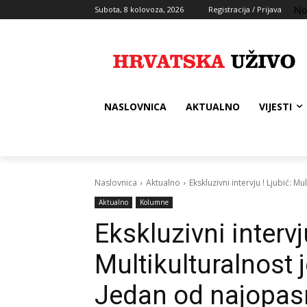
No
Subota, 8 kolovoza, 2026
Registracija / Prijava
NASLOVNICA
AKTUALNO
VIJESTI
Naslovnica
Aktualno
Ekskluzivni intervju ! Ljubić: M
Aktualno
Kolumne
Ekskluzivni intervju
Multikulturalnost 
Jedan od najopasn