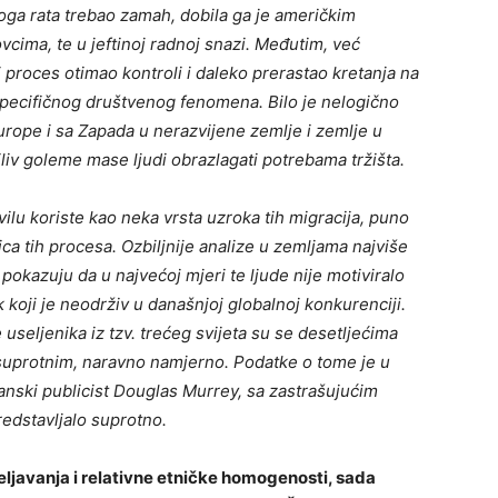
 toga rata trebao zamah, dobila ga je američkim
cima, te u jeftinoj radnoj snazi. Međutim, već
 proces otimao kontroli i daleko prerastao kretanja na
specifičnog društvenog fenomena. Bilo je nelogično
Europe i sa Zapada u nerazvijene zemlje i zemlje u
iliv goleme mase ljudi obrazlagati potrebama tržišta.
ilu koriste kao neka vrsta uzroka tih migracija, puno
ca tih procesa. Ozbiljnije analize u zemljama najviše
o pokazuju da u najvećoj mjeri te ljude nije motiviralo
 koji je neodrživ u današnjoj globalnoj konkurenciji.
useljenika iz tzv. trećeg svijeta su se desetljećima
no suprotnim, naravno namjerno. Podatke o tome je u
tanski publicist Douglas Murrey, sa zastrašujućim
edstavljalo suprotno.
eljavanja i relativne etničke homogenosti, sada