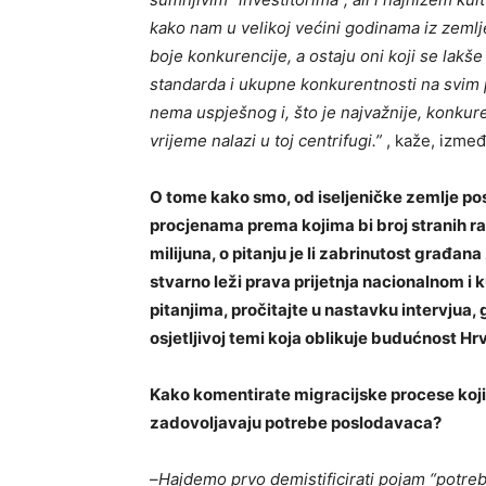
kako nam u velikoj većini godinama iz zemlje 
boje konkurencije, a ostaju oni koji se lak
standarda i ukupne konkurentnosti na svim po
nema uspješnog i, što je najvažnije, konkur
vrijeme nalazi u toj centrifugi.”
, kaže, izmeđ
O tome kako smo, od iseljeničke zemlje post
procjenama prema kojima bi broj stranih r
milijuna, o pitanju je li zabrinutost građa
stvarno leži prava prijetnja nacionalnom i k
pitanjima, pročitajte
u
nastavku intervjua, g
osjetljivoj temi koja oblikuje budućnost Hr
Kako komentirate migracijske procese koj
zadovoljavaju potrebe poslodavaca?
–
Hajdemo prvo demistificirati pojam “potre