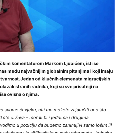
itičkim komentatorom Markom Ljubićem, isti se
nas među najvažnijim globalnim pitanjima i koji imaju
tvarnost. Jedan od ključnih elemenata migracijskih
lazak stranih radnika, koji su sve prisutniji na
iše ovisna o njima.
nego svome čovjeku, niti mu možete zajamčiti ono što
 ste država – morali bi i jednima i drugima.
odimo u poziciju da budemo zanimljivi samo lošim ili
lturološkom i kvalifikacijskom sloju migranata. Jednako,