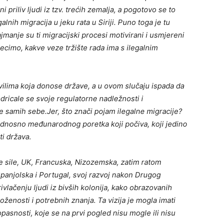
 priliv ljudi iz tzv. trećih zemalja, a pogotovo se to
lnih migracija u jeku rata u Siriji. Puno toga je tu
jmanje su ti migracijski procesi motivirani i usmjereni
cimo, kakve veze tržište rada ima s ilegalnim
avilima koja donose države, a u ovom slučaju ispada da
odricale se svoje regulatorne nadležnosti i
e samih sebe.Jer, što znači pojam ilegalne migracije?
 odnosno međunarodnog poretka koji počiva, koji jedino
ti država.
ne sile, UK, Francuska, Nizozemska, zatim ratom
panjolska i Portugal, svoj razvoj nakon Drugog
ivlačenju ljudi iz bivših kolonija, kako obrazovanih
loženosti i potrebnih znanja. Ta vizija je mogla imati
 opasnosti, koje se na prvi pogled nisu mogle ili nisu