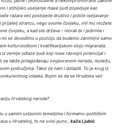
 viziju, jasne i jednostavne a nekompromitirane zakone
ano i stihijsko useljenje mase ljudi pojavljuje kao
nače razara već postojeće društvo i potiče iseljavanje
i prijatelj strancu, nego svome čovjeku, niti mu možete
ome čovjeku, a kad ste država – morali bi i jednima i
 mi se dovodimo u poziciju da budemo zanimljivi samo
nižem kulturološkom i kvalifikacijskom sloju migranata.
z zemlje odlaze ljudi koji nose razvojni potencijal i
koji se lakše prilagođavaju svojevrsnom neredu, mutežu,
vim područjima. Takvi će nam i dolaziti. To je krug iz
 konkurentnog izlaska. Bojim se da se Hrvatska već
zaciju hrvatskog naroda?
ju u samim ustavnim temeljima i formalno-političkim
ca u Hrvatskoj, to ne ovisi puno.
,
kaže Ljubić