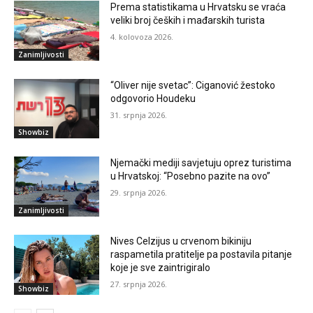
Prema statistikama u Hrvatsku se vraća
veliki broj čeških i mađarskih turista
4. kolovoza 2026.
Zanimljivosti
“Oliver nije svetac”: Ciganović žestoko
odgovorio Houdeku
31. srpnja 2026.
Showbiz
Njemački mediji savjetuju oprez turistima
u Hrvatskoj: “Posebno pazite na ovo”
29. srpnja 2026.
Zanimljivosti
Nives Celzijus u crvenom bikiniju
raspametila pratitelje pa postavila pitanje
koje je sve zaintrigiralo
27. srpnja 2026.
Showbiz