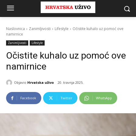
Naslovnica
Zanimljivosti
Lifestyle
Očistite kuhalo uz pomoć ove
namirnice
Zanimljivosti
Lifestyle
Očistite kuhalo uz pomoć ove
namirnice
Objavio
Hrvatska uživo
20. travnja 2025.
Facebook
Twitter
WhatsApp