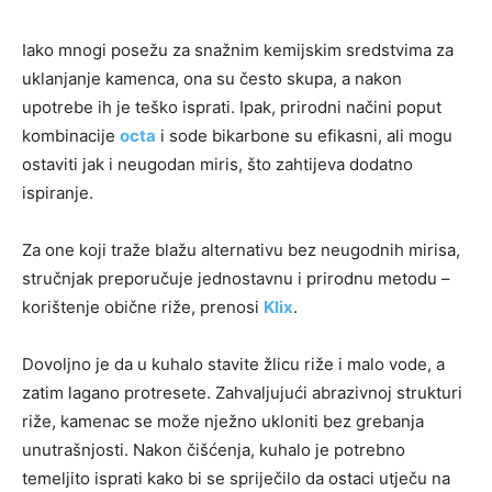
Iako mnogi posežu za snažnim kemijskim sredstvima za
uklanjanje kamenca, ona su često skupa, a nakon
upotrebe ih je teško isprati. Ipak, prirodni načini poput
kombinacije
octa
i sode bikarbone su efikasni, ali mogu
ostaviti jak i neugodan miris, što zahtijeva dodatno
ispiranje.
Za one koji traže blažu alternativu bez neugodnih mirisa,
stručnjak preporučuje jednostavnu i prirodnu metodu –
korištenje obične riže, prenosi
Klix
.
Dovoljno je da u kuhalo stavite žlicu riže i malo vode, a
zatim lagano protresete. Zahvaljujući abrazivnoj strukturi
riže, kamenac se može nježno ukloniti bez grebanja
unutrašnjosti. Nakon čišćenja, kuhalo je potrebno
temeljito isprati kako bi se spriječilo da ostaci utječu na