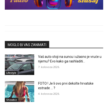
MOGLO BI VAS ZANIMATI
Vaš auto stoji na suncu i užasno je vruće u
njemu? Evo kako ga rashladiti…
7. kolovoza 2026.
Lifestyle
FOTO ! Je li ovo prvi dekolte hrvatske
estrade … ?
4. kolovoza 2026.
Showbiz