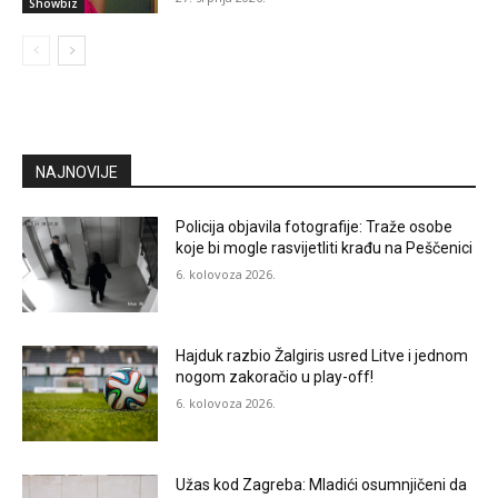
Showbiz
NAJNOVIJE
Policija objavila fotografije: Traže osobe
koje bi mogle rasvijetliti krađu na Peščenici
6. kolovoza 2026.
Hajduk razbio Žalgiris usred Litve i jednom
nogom zakoračio u play-off!
6. kolovoza 2026.
Užas kod Zagreba: Mladići osumnjičeni da