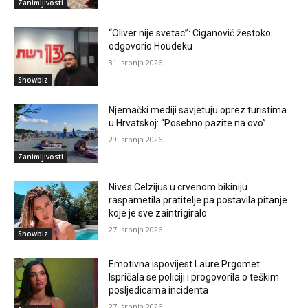
Zanimljivosti
“Oliver nije svetac”: Ciganović žestoko
odgovorio Houdeku
31. srpnja 2026.
Showbiz
Njemački mediji savjetuju oprez turistima
u Hrvatskoj: “Posebno pazite na ovo”
29. srpnja 2026.
Zanimljivosti
Nives Celzijus u crvenom bikiniju
raspametila pratitelje pa postavila pitanje
koje je sve zaintrigiralo
27. srpnja 2026.
Showbiz
Emotivna ispovijest Laure Prgomet:
Ispričala se policiji i progovorila o teškim
posljedicama incidenta
27. srpnja 2026.