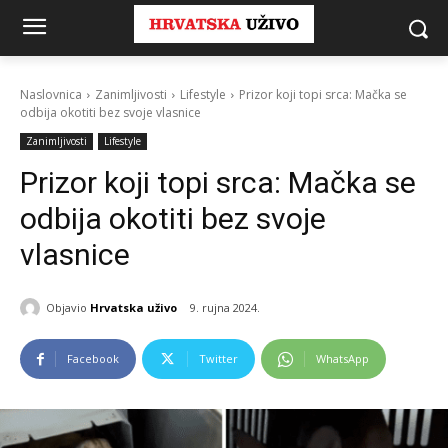
Naslovnica
Zanimljivosti
Lifestyle
Prizor koji topi srca: Mačka se
odbija okotiti bez svoje vlasnice
Zanimljivosti
Lifestyle
Prizor koji topi srca: Mačka se
odbija okotiti bez svoje
vlasnice
Objavio
Hrvatska uživo
9. rujna 2024.
Facebook
Twitter
WhatsApp