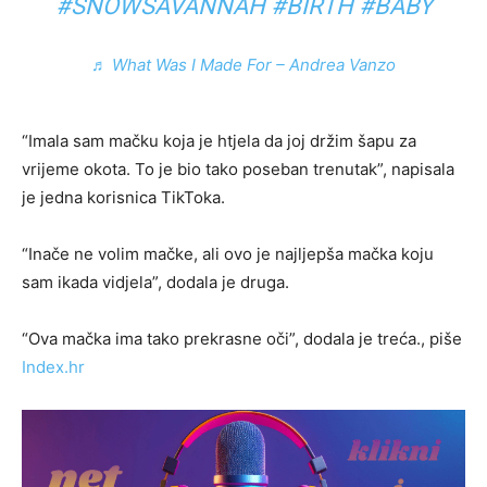
#SNOWSAVANNAH
#BIRTH
#BABY
♬ What Was I Made For – Andrea Vanzo
“Imala sam mačku koja je htjela da joj držim šapu za
vrijeme okota. To je bio tako poseban trenutak”, napisala
je jedna korisnica TikToka.
“Inače ne volim mačke, ali ovo je najljepša mačka koju
sam ikada vidjela”, dodala je druga.
“Ova mačka ima tako prekrasne oči”, dodala je treća., piše
Index.hr