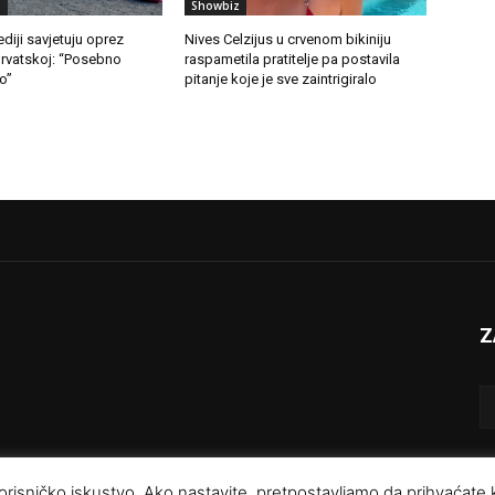
i
Showbiz
iji savjetuju oprez
Nives Celzijus u crvenom bikiniju
Hrvatskoj: “Posebno
raspametila pratitelje pa postavila
o”
pitanje koje je sve zaintrigiralo
Z
e korisničko iskustvo. Ako nastavite, pretpostavljamo da prihvaćate