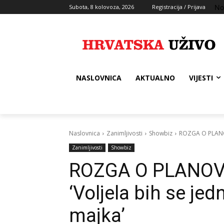
No
Subota, 8 kolovoza, 2026
Registracija / Prijava
NASLOVNICA
AKTUALNO
VIJESTI
Naslovnica
Zanimljivosti
Showbiz
ROZGA O PLANOV
Zanimljivosti
Showbiz
ROZGA O PLANO
‘Voljela bih se je
majka’