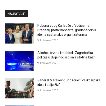
NAJNOVIJE
Pobuna zbog Karleuše u Vodicama:
Branitelji protiv koncerta, gradonačelnik
ide na sastanak s organizatorima
9. kolovoza 2026.
Alkohol, brzina i mobiteli: Zagrebačka
policija u dvije noći ispisala stotine kazni
9. kolovoza 2026.
General Mareković upozorio: “Velikosrpska
ideja i dalje živi”
9. kolovoza 2026.