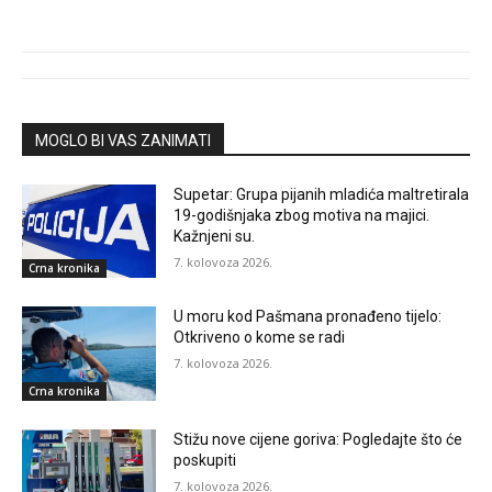
MOGLO BI VAS ZANIMATI
Supetar: Grupa pijanih mladića maltretirala
19-godišnjaka zbog motiva na majici.
Kažnjeni su.
7. kolovoza 2026.
Crna kronika
U moru kod Pašmana pronađeno tijelo:
Otkriveno o kome se radi
7. kolovoza 2026.
Crna kronika
Stižu nove cijene goriva: Pogledajte što će
poskupiti
7. kolovoza 2026.