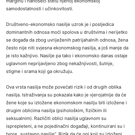
marginu i nanoseći štetu njenoj ekonomskoj
samodostatnosti i učinkovitosti.
Društveno-ekonomsko nasilje uzrok je i posljedica
dominantnih odnosa moći spolova u društvima i nerijetko
se događa da zbog uvriježenih patrijahalnih odnosa, žena
često nije niti svjesna ekonomskog nasilja, a još manje da
je isto kažnjivo. Nasilje pa tako i ekonomsko danas ostaje
uglavnom neprijavljeno zbog nekažnjivosti, šutnje,
stigme i srama koji ga okružuju.
Ova vrsta nasilja može povećati rizik i od drugih oblika
nasilja. Istraživanja su pokazala kako je vjerojatnije da će
žene koje su izložene ekonomskom nasilju biti izložene i
drugim oblicima nasilja (psihološkim, fizičkim ili
seksualnim). Različiti oblici nasilja uglavnom su
isprepleteni, a ne pojedinačni događaji, kontinuirani su i
tvore „sustavno nasilje“. Rizik da će oni koji su izloženi