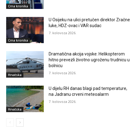
Crna kronika
U Osijeku na ulici pretučen direktor Zračne
luke, HDZ-ovac i VAR sudac
7. kolovoza 2026.
Crna kronika
Dramatična akcija vojske: Helikopterom
hitno prevezli životno ugroženu trudnicu u
bolnicu
7. kolovoza 2026.
Hrvatska
U dijelu RH danas blagi pad temperature,
na Jadranu crveni meteoalarm
7. kolovoza 2026.
Hrvatska