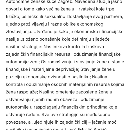
Autonomne ženske kuće Zagreb. Navedena studija jasno
govori o tome kako većina žena u Hrvatskoj koje trpe
fizičko, psihičko ili seksualno zlostavljanje svog partnera,
ujedno proživljavaju i razne oblike ekonomskog
zlostavljanja. Utvrđeno je kako je ekonomsko i financijsko
nasilje „složeno ponašanje koje definiraju sljedeće
nasilne strategije: Nasilnikova kontrola troškova
zajedničkih financijskih resursa i oduzimanje financijske
autonomije ženi; Osiromašivanje i stavljanje žene u stanje
financijske i materijalne deprivacije; Stavljanje žene u
poziciju ekonomske ovisnosti o nasilniku; Nasilna
kontrola i oduzimanje osobnih materijalnih resursa kojima
žena raspolaže; Nasilno ometanje zaposlene žene u
ostvarivanju njenih radnih obaveza i oduzimanje
autonomije u raspolaganju financijskim prihodima koje
ostvaruje radom. Sve ove strategije su međusobno
povezane, a „ujedinjuje ih zajednički cilj – jačanje moći
nasilnika i umanjivanje moći žrtve“ (Maslić Seršić,