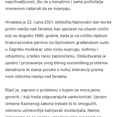
neprihvatljivosti, što će u konačnici i same počinitelje
vremenom natjerati da se mijenjaju.
Hrvatska je 22. rujna 2021. obilježila Nacionalni dan borbe
protiv nasilja nad ženama, kao sjećanje na užasan zločin
koji se dogodio 1999. godine, kada je na ročištu tijekom
brakorazvodne parnice na Općinskom građanskom sudu
u Zagrebu muškarac ubio svoju suprugu, sutkinju i
odvjetnicu, a teško ranio zapisničarku. Obilježavanje je
ujedno i priznavanje ovog bitnog sociološkog problema
današnjice te slanje poruke o nultoj toleranciji prema
svim oblicima nasilja nad ženama.
Riječ je, zapravo o problemu o kojem se mora javno
govoriti, i koji treba odgovarajuće sankcionirati. Upravo
izmjene Kaznenog zakona trebale bi to omogućiti,
odnosno učinkovitije kažnjavati zlostavljača. Naime,