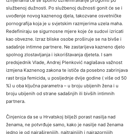
izmjenama će se spolno uznemiravanje progoniti po
službenoj dužnosti. Po službenoj dužnosti gonit će se i
uvođenje novog kaznenog djela, takozvane osvetničke
pornografija koja je u svjetskim razmjerima uzela maha.
Redefiniraju se sigurnosne mjere koje će sudovi izricati
kao obvezne. Izraz bliske osobe proširuje se na bivše i
sadašnje intimne partnere. Ne zastarijeva kazneno djelo
spolnog zlostavljanja i iskorištavanja djeteta. I sam
predsjednik Vlade, Andrej Plenković naglašava važnost
izmjena Kaznenog zakona te ističe da posebno zabrinjava
rast broja femicida, u posljednje dvije godine ( više od 50
%) u oba ključna parametra – u broju ubijenih žena i u
broju ubijenih od strane sadašnjih ili bivših intimnih
partnera.
Činjenica da se u Hrvatskoj bilježi porast nasilja nad
ženama, ne potvrđuje samo, kako je nasilje nad ženama
jedno je od najraširenijih, najtrajnijih i najrazornijih