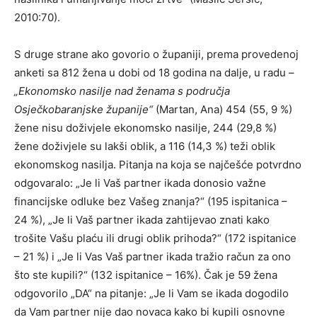
2010:70).
S druge strane ako govorio o županiji, prema provedenoj
anketi sa 812 žena u dobi od 18 godina na dalje, u radu –
„Ekonomsko nasilje nad ženama s područja
Osječkobaranjske županije“
(Martan, Ana) 454 (55, 9 %)
žene nisu doživjele ekonomsko nasilje, 244 (29,8 %)
žene doživjele su lakši oblik, a 116 (14,3 %) teži oblik
ekonomskog nasilja. Pitanja na koja se najčešće potvrdno
odgovaralo: „Je li Vaš partner ikada donosio važne
financijske odluke bez Vašeg znanja?“ (195 ispitanica –
24 %), „Je li Vaš partner ikada zahtijevao znati kako
trošite Vašu plaću ili drugi oblik prihoda?“ (172 ispitanice
– 21 %) i „Je li Vas Vaš partner ikada tražio račun za ono
što ste kupili?“ (132 ispitanice – 16%). Čak je 59 žena
odgovorilo „DA“ na pitanje: „Je li Vam se ikada dogodilo
da Vam partner nije dao novaca kako bi kupili osnovne