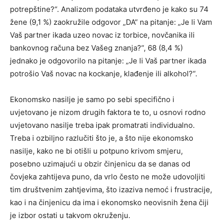
potrepštine?“. Analizom podataka utvrđeno je kako su 74
žene (9,1 %) zaokružile odgovor „DA“ na pitanje: „Je li Vam
Vaš partner ikada uzeo novac iz torbice, novčanika ili
bankovnog računa bez Vašeg znanja?“, 68 (8,4 %)
jednako je odgovorilo na pitanje: „Je li Vaš partner ikada
potrošio Vaš novac na kockanje, klađenje ili alkohol?“.
Ekonomsko nasilje je samo po sebi specifično i
uvjetovano je nizom drugih faktora te to, u osnovi rodno
uvjetovano nasilje treba ipak promatrati individualno.
Treba i ozbiljno razlučiti što je, a što nije ekonomsko
nasilje, kako ne bi otišli u potpuno krivom smjeru,
posebno uzimajući u obzir činjenicu da se danas od
čovjeka zahtijeva puno, da vrlo često ne može udovoljiti
tim društvenim zahtjevima, što izaziva nemoć i frustracije,
kao i na činjenicu da ima i ekonomsko neovisnih žena čiji
je izbor ostati u takvom okruženju.