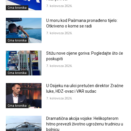
7. kolovoza 2026.
Crna kronika
U moru kod Pašmana pronađeno tijelo:
Otkriveno o kome se radi
7. kolovoza 2026.
Crna kronika
Stižu nove cijene goriva: Pogledajte što će
poskupiti
7. kolovoza 2026.
Crna kronika
U Osijeku na ulici pretučen direktor Zračne
luke, HDZ-ovac i VAR sudac
7. kolovoza 2026.
Crna kronika
Dramatična akcija vojske: Helikopterom
hitno prevezli životno ugroženu trudnicu u
bolnicu