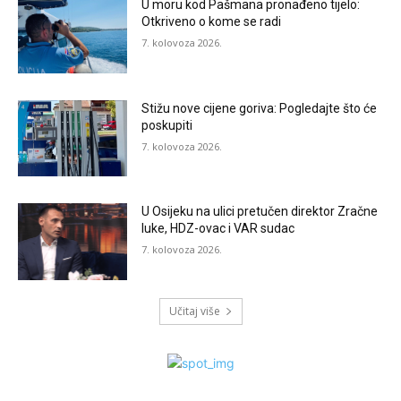
U moru kod Pašmana pronađeno tijelo:
Otkriveno o kome se radi
7. kolovoza 2026.
Stižu nove cijene goriva: Pogledajte što će
poskupiti
7. kolovoza 2026.
U Osijeku na ulici pretučen direktor Zračne
luke, HDZ-ovac i VAR sudac
7. kolovoza 2026.
Učitaj više