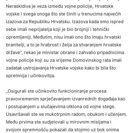
Neraskidiva je veza između vojne policije, Hrvatske
vojske i svega onoga što ste činili u trenucima najvećih
izazova za Republiku Hrvatsku. Izazova kada smo ispred
sebe imali neprijatelja koji je bio brojniji i tehnički
opremljeniji. Međutim, nisu imali ono što imaju hrvatski
branitelji, a to je hrabrost i želja za stvaranjem hrvatske
države“, rekao je ministar obrane i zahvalio pripadnicima
vojne policije koji su za vrijeme Domovinskog rata imali
zadatak ustrojavanja Hrvatske vojske kako bi bila što
spremnija i učinkovitija.
„Osigurali ste učinkovito funkcioniranje procesa
pravovremenim sprječavanjem izvanrednih događaja kao
i postupanjem u slučajevima otklona od vojne stege.
Usavršavali ste se mukotrpnim radom, obukom i učenjem.
Među prvima ste sudjelovali u mirovnim misijama i
svojom spremnošću pokazali da stojimo uz bok onima