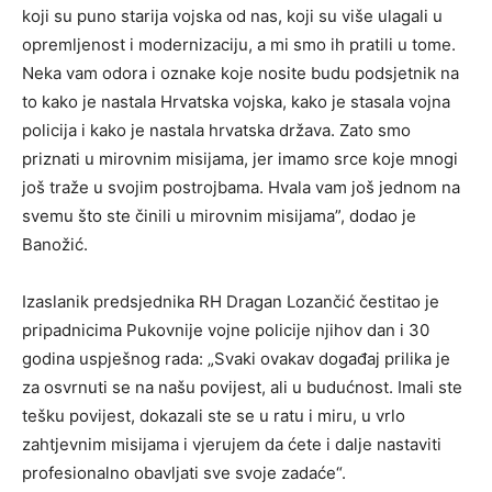
koji su puno starija vojska od nas, koji su više ulagali u
opremljenost i modernizaciju, a mi smo ih pratili u tome.
Neka vam odora i oznake koje nosite budu podsjetnik na
to kako je nastala Hrvatska vojska, kako je stasala vojna
policija i kako je nastala hrvatska država. Zato smo
priznati u mirovnim misijama, jer imamo srce koje mnogi
još traže u svojim postrojbama. Hvala vam još jednom na
svemu što ste činili u mirovnim misijama”, dodao je
Banožić.
Izaslanik predsjednika RH Dragan Lozančić čestitao je
pripadnicima Pukovnije vojne policije njihov dan i 30
godina uspješnog rada: „Svaki ovakav događaj prilika je
za osvrnuti se na našu povijest, ali u budućnost. Imali ste
tešku povijest, dokazali ste se u ratu i miru, u vrlo
zahtjevnim misijama i vjerujem da ćete i dalje nastaviti
profesionalno obavljati sve svoje zadaće“.