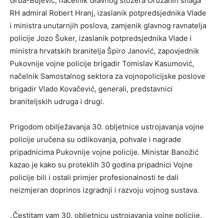
Grba-Bujević, načelnik Glavnog stožera Oružanih snaga
RH admiral Robert Hranj, izaslanik potpredsjednika Vlade
i ministra unutarnjih poslova, zamjenik glavnog ravnatelja
policije Jozo Šuker, izaslanik potpredsjednika Vlade i
ministra hrvatskih branitelja Špiro Janović, zapovjednik
Pukovnije vojne policije brigadir Tomislav Kasumović,
načelnik Samostalnog sektora za vojnopolicijske poslove
brigadir Vlado Kovačević, generali, predstavnici
braniteljskih udruga i drugi.
Prigodom obilježavanja 30. obljetnice ustrojavanja vojne
policije uručena su odlikovanja, pohvale i nagrade
pripadnicima Pukovnije vojne policije. Ministar Banožić
kazao je kako su proteklih 30 godina pripadnici Vojne
policije bili i ostali primjer profesionalnosti te dali
neizmjeran doprinos izgradnji i razvoju vojnog sustava.
„Čestitam vam 30. obljetnicu ustrojavanja vojne policije.