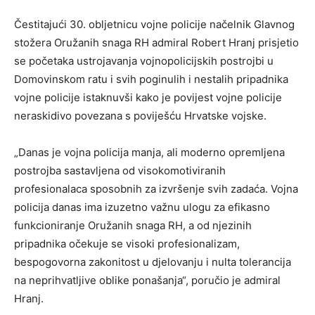
Čestitajući 30. obljetnicu vojne policije načelnik Glavnog
stožera Oružanih snaga RH admiral Robert Hranj prisjetio
se početaka ustrojavanja vojnopolicijskih postrojbi u
Domovinskom ratu i svih poginulih i nestalih pripadnika
vojne policije istaknuvši kako je povijest vojne policije
neraskidivo povezana s poviješću Hrvatske vojske.
„Danas je vojna policija manja, ali moderno opremljena
postrojba sastavljena od visokomotiviranih
profesionalaca sposobnih za izvršenje svih zadaća. Vojna
policija danas ima izuzetno važnu ulogu za efikasno
funkcioniranje Oružanih snaga RH, a od njezinih
pripadnika očekuje se visoki profesionalizam,
bespogovorna zakonitost u djelovanju i nulta tolerancija
na neprihvatljive oblike ponašanja“, poručio je admiral
Hranj.