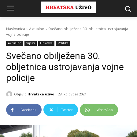
Naslovnica
Aktualno
Svečano obilježena 30. obljetnica ustrojavanja
vojne policije
Aktualno
Vijesti
Hrvatska
Politika
Svečano obilježena 30.
obljetnica ustrojavanja vojne
policije
Objavio
Hrvatska uživo
28. kolovoza 2021.
Facebook
Twitter
WhatsApp