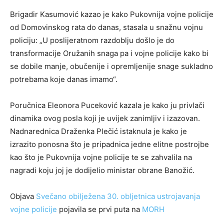
Brigadir Kasumović kazao je kako Pukovnija vojne policije
od Domovinskog rata do danas, stasala u snažnu vojnu
policiju: „U poslijeratnom razdoblju došlo je do
transformacije Oružanih snaga pa i vojne policije kako bi
se dobile manje, obučenije i opremljenije snage sukladno
potrebama koje danas imamo“.
Poručnica Eleonora Puceković kazala je kako ju privlači
dinamika ovog posla koji je uvijek zanimljiv i izazovan.
Nadnarednica Draženka Plečić istaknula je kako je
izrazito ponosna što je pripadnica jedne elitne postrojbe
kao što je Pukovnija vojne policije te se zahvalila na
nagradi koju joj je dodijelio ministar obrane Banožić.
Objava
Svečano obilježena 30. obljetnica ustrojavanja
vojne policije
pojavila se prvi puta na
MORH