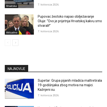
7. kolovoza 2026.
Hrvatska
Pupovac žestoko napao obilježavanje
Oluje: “Ovo je prijetnja Hrvatskoj kakvu smo
stvarali!”
7. kolovoza 2026.
Aktualno
NAJNOVIJE
Supetar: Grupa pijanih mladića maltretirala
19-godišnjaka zbog motiva na majici.
Kažnjeni su.
7. kolovoza 2026.