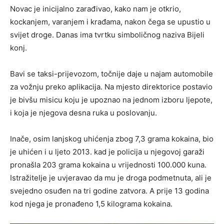
Novac je inicijalno zarađivao, kako nam je otkrio,
kockanjem, varanjem i krađama, nakon čega se upustio u
svijet droge. Danas ima tvrtku simboličnog naziva Bijeli
konj.
Bavi se taksi-prijevozom, točnije daje u najam automobile
za vožnju preko aplikacija. Na mjesto direktorice postavio
je bivšu misicu koju je upoznao na jednom izboru ljepote,
i koja je njegova desna ruka u poslovanju.
Inače, osim lanjskog uhićenja zbog 7,3 grama kokaina, bio
je uhićen i u ljeto 2013. kad je policija u njegovoj garaži
pronašla 203 grama kokaina u vrijednosti 100.000 kuna.
Istražitelje je uvjeravao da mu je droga podmetnuta, ali je
svejedno osuđen na tri godine zatvora. A prije 13 godina
kod njega je pronađeno 1,5 kilograma kokaina.