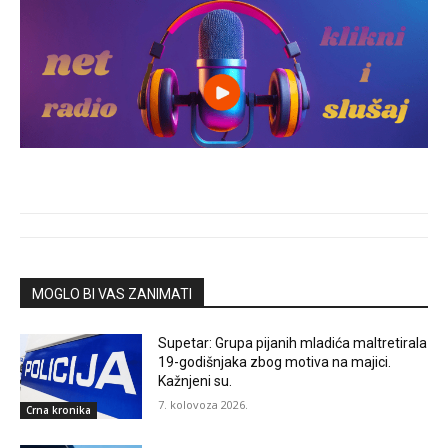
MOGLO BI VAS ZANIMATI
Supetar: Grupa pijanih mladića maltretirala
19-godišnjaka zbog motiva na majici.
Kažnjeni su.
7. kolovoza 2026.
Crna kronika