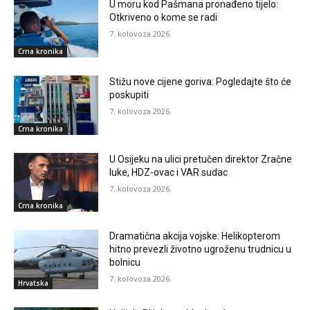
U moru kod Pašmana pronađeno tijelo:
Otkriveno o kome se radi
7. kolovoza 2026.
Crna kronika
Stižu nove cijene goriva: Pogledajte što će
poskupiti
7. kolovoza 2026.
Crna kronika
U Osijeku na ulici pretučen direktor Zračne
luke, HDZ-ovac i VAR sudac
7. kolovoza 2026.
Crna kronika
Dramatična akcija vojske: Helikopterom
hitno prevezli životno ugroženu trudnicu u
bolnicu
7. kolovoza 2026.
Hrvatska