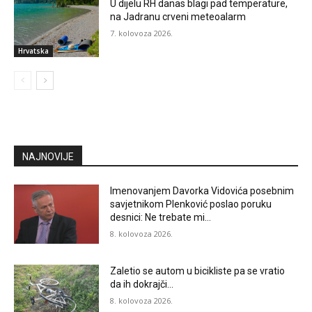
U dijelu RH danas blagi pad temperature,
na Jadranu crveni meteoalarm
7. kolovoza 2026.
Hrvatska
NAJNOVIJE
Imenovanjem Davorka Vidovića posebnim
savjetnikom Plenković poslao poruku
desnici: Ne trebate mi…
8. kolovoza 2026.
Zaletio se autom u bicikliste pa se vratio
da ih dokrajči…
8. kolovoza 2026.