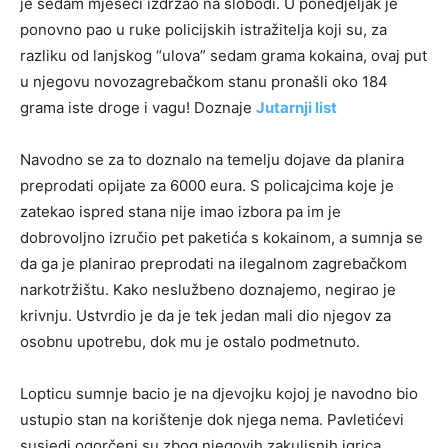
je sedam mjeseci izdržao na slobodi. U ponedjeljak je
ponovno pao u ruke policijskih istražitelja koji su, za
razliku od lanjskog “ulova” sedam grama kokaina, ovaj put
u njegovu novozagrebačkom stanu pronašli oko 184
grama iste droge i vagu! Doznaje
Jutarnji list
Navodno se za to doznalo na temelju dojave da planira
preprodati opijate za 6000 eura. S policajcima koje je
zatekao ispred stana nije imao izbora pa im je
dobrovoljno izručio pet paketića s kokainom, a sumnja se
da ga je planirao preprodati na ilegalnom zagrebačkom
narkotržištu. Kako neslužbeno doznajemo, negirao je
krivnju. Ustvrdio je da je tek jedan mali dio njegov za
osobnu upotrebu, dok mu je ostalo podmetnuto.
Lopticu sumnje bacio je na djevojku kojoj je navodno bio
ustupio stan na korištenje dok njega nema. Pavletićevi
susjedi ogorčeni su zbog njegovih zakulisnih igrica.