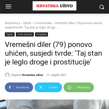
Naslovnica
Vijesti
Crna kronika
Vremešni diler (79) ponovo uhićen,
susjedi tvrde: ‘Taj stan je leglo droge...
Vijesti
Crna kronika
Hrvatska
Vremešni diler (79) ponovo
uhićen, susjedi tvrde: ‘Taj stan
je leglo droge i prostitucije‘
Objavio
Hrvatska uživo
11. veljače 2021.
Facebook
Twitter
WhatsApp