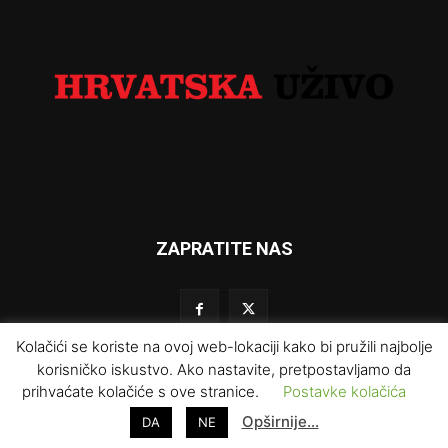
ZAPRATITE NAS
Kolačići se koriste na ovoj web-lokaciji kako bi pružili najbolje
korisničko iskustvo. Ako nastavite, pretpostavljamo da
prihvaćate kolačiće s ove stranice.
Postavke kolačića
Impresum
Kontakt
O nama
Uvjeti korištenja
Opširnije…
DA
NE
Prodaja i marketing
Redakcija
Pravila privatnosti