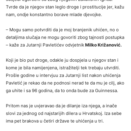
Tvrde da je njegov stan leglo droge i prostitucije jer, kažu
nam, ondje konstantno borave mlade djevojke.
– Mogu samo potvrditi da je moj branjenik uhićen, no o
detaljima slučaja ne mogu govoriti zbog tajnosti postupka
– kaže za Jutarnji Pavletićev odvjetnik
Milko Križanović.
Koji je bio put droge, odakle ju dospjela u njegov stan i
kome je bila namijenjena, istražitelji tek trebaju utvrditi.
Prošle godine u intervjuu za Jutarnji list nakon uhićenja
Pavletić je rekao da ne podnosi nerad te da mu je cilj, ako
ga uhite i sa 96 godina, da to onda bude za Guinnessa.
Pritom nas je uvjeravao da je dilanje iza njega, a inače
slovi za jednog od najstarijih dilera u Hrvatskoj. Iza sebe
ima pet brakova u četiri države te uhićenja u tri.