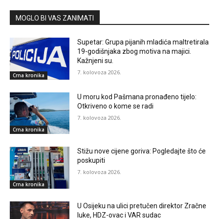
MOGLO BI VAS ZANIMATI
Supetar: Grupa pijanih mladića maltretirala
19-godišnjaka zbog motiva na majici.
Kažnjeni su.
7. kolovoza 2026.
Crna kronika
U moru kod Pašmana pronađeno tijelo:
Otkriveno o kome se radi
7. kolovoza 2026.
Crna kronika
Stižu nove cijene goriva: Pogledajte što će
poskupiti
7. kolovoza 2026.
Crna kronika
U Osijeku na ulici pretučen direktor Zračne
luke, HDZ-ovac i VAR sudac