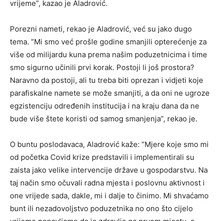
vrijeme”, kazao je Aladrović.
Porezni nameti, rekao je Aladrović, već su jako dugo
tema. ”Mi smo već prošle godine smanjili opterećenje za
više od milijardu kuna prema našim poduzetnicima i time
smo sigurno učinili prvi korak. Postoji li još prostora?
Naravno da postoji, ali tu treba biti oprezan i vidjeti koje
parafiskalne namete se može smanjiti, a da oni ne ugroze
egzistenciju određenih institucija i na kraju dana da ne
bude više štete koristi od samog smanjenja”, rekao je.
O buntu poslodavaca, Aladrović kaže: ”Mjere koje smo mi
od početka Covid krize predstavili i implementirali su
zaista jako velike intervencije države u gospodarstvu. Na
taj način smo očuvali radna mjesta i poslovnu aktivnost i
one vrijede sada, dakle, mi i dalje to činimo. Mi shvaćamo
bunt ili nezadovoljstvo poduzetnika no ono što cijelo