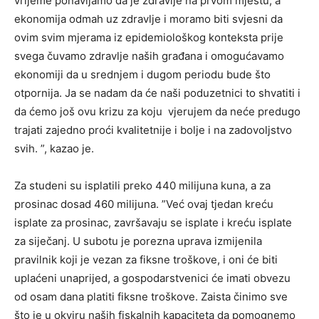
vrijeme ponavljamo da je zdravlje na prvom mjestu, a
ekonomija odmah uz zdravlje i moramo biti svjesni da
ovim svim mjerama iz epidemiološkog konteksta prije
svega čuvamo zdravlje naših građana i omogućavamo
ekonomiji da u srednjem i dugom periodu bude što
otpornija. Ja se nadam da će naši poduzetnici to shvatiti i
da ćemo još ovu krizu za koju vjerujem da neće predugo
trajati zajedno proći kvalitetnije i bolje i na zadovoljstvo
svih. ”, kazao je.
Za studeni su isplatili preko 440 milijuna kuna, a za
prosinac dosad 460 milijuna. ”Već ovaj tjedan kreću
isplate za prosinac, završavaju se isplate i kreću isplate
za siječanj. U subotu je porezna uprava izmijenila
pravilnik koji je vezan za fiksne troškove, i oni će biti
uplaćeni unaprijed, a gospodarstvenici će imati obvezu
od osam dana platiti fiksne troškove. Zaista činimo sve
što je u okviru naših fiskalnih kapaciteta da pomognemo