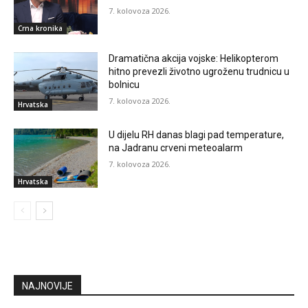
7. kolovoza 2026.
Crna kronika
Dramatična akcija vojske: Helikopterom
hitno prevezli životno ugroženu trudnicu u
bolnicu
7. kolovoza 2026.
Hrvatska
U dijelu RH danas blagi pad temperature,
na Jadranu crveni meteoalarm
7. kolovoza 2026.
Hrvatska
NAJNOVIJE