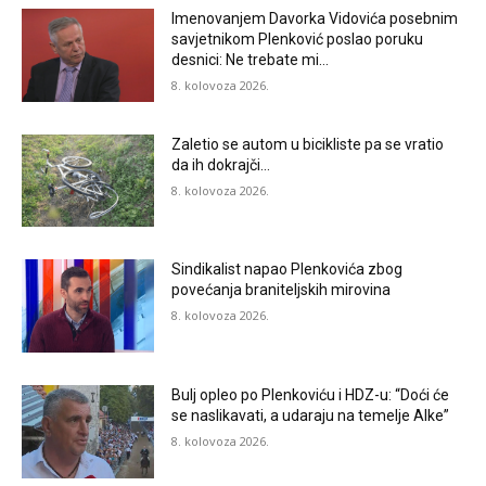
Imenovanjem Davorka Vidovića posebnim
savjetnikom Plenković poslao poruku
desnici: Ne trebate mi…
8. kolovoza 2026.
Zaletio se autom u bicikliste pa se vratio
da ih dokrajči…
8. kolovoza 2026.
Sindikalist napao Plenkovića zbog
povećanja braniteljskih mirovina
8. kolovoza 2026.
Bulj opleo po Plenkoviću i HDZ-u: “Doći će
se naslikavati, a udaraju na temelje Alke”
8. kolovoza 2026.