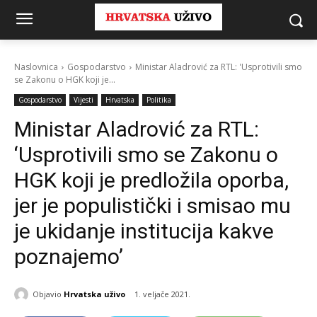
Naslovnica
Gospodarstvo
Ministar Aladrović za RTL: 'Usprotivili smo
se Zakonu o HGK koji je...
Gospodarstvo
Vijesti
Hrvatska
Politika
Ministar Aladrović za RTL:
‘Usprotivili smo se Zakonu o
HGK koji je predložila oporba,
jer je populistički i smisao mu
je ukidanje institucija kakve
poznajemo’
Objavio
Hrvatska uživo
1. veljače 2021.