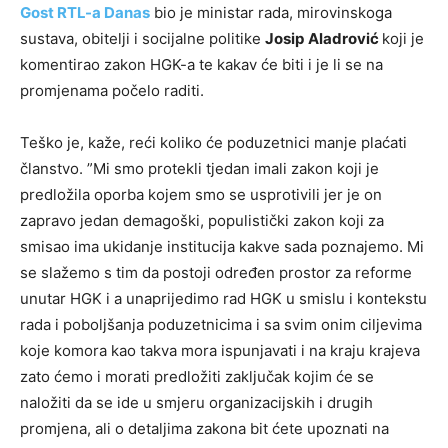
Gost RTL-a Danas
bio je ministar rada, mirovinskoga
sustava, obitelji i socijalne politike
Josip
Aladrović
koji je
komentirao zakon HGK-a te kakav će biti i je li se na
promjenama počelo raditi.
Teško je, kaže, reći koliko će poduzetnici manje plaćati
članstvo. ”Mi smo protekli tjedan imali zakon koji je
predložila oporba kojem smo se usprotivili jer je on
zapravo jedan demagoški, populistički zakon koji za
smisao ima ukidanje institucija kakve sada poznajemo. Mi
se slažemo s tim da postoji određen prostor za reforme
unutar HGK i a unaprijedimo rad HGK u smislu i kontekstu
rada i poboljšanja poduzetnicima i sa svim onim ciljevima
koje komora kao takva mora ispunjavati i na kraju krajeva
zato ćemo i morati predložiti zaključak kojim će se
naložiti da se ide u smjeru organizacijskih i drugih
promjena, ali o detaljima zakona bit ćete upoznati na