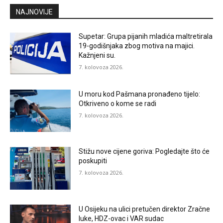
NAJNOVIJE
Supetar: Grupa pijanih mladića maltretirala
19-godišnjaka zbog motiva na majici.
Kažnjeni su.
7. kolovoza 2026.
U moru kod Pašmana pronađeno tijelo:
Otkriveno o kome se radi
7. kolovoza 2026.
Stižu nove cijene goriva: Pogledajte što će
poskupiti
7. kolovoza 2026.
U Osijeku na ulici pretučen direktor Zračne
luke, HDZ-ovac i VAR sudac