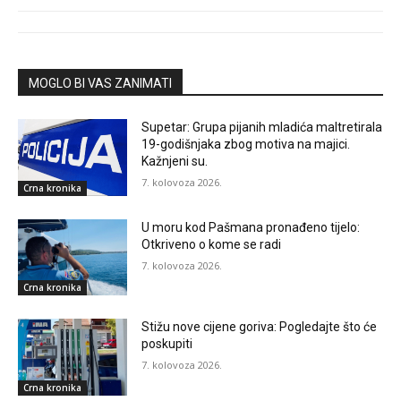
MOGLO BI VAS ZANIMATI
Supetar: Grupa pijanih mladića maltretirala
19-godišnjaka zbog motiva na majici.
Kažnjeni su.
7. kolovoza 2026.
Crna kronika
U moru kod Pašmana pronađeno tijelo:
Otkriveno o kome se radi
7. kolovoza 2026.
Crna kronika
Stižu nove cijene goriva: Pogledajte što će
poskupiti
7. kolovoza 2026.
Crna kronika