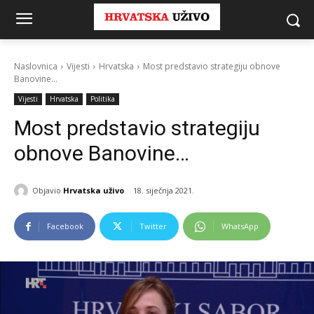
Naslovnica
Vijesti
Hrvatska
Most predstavio strategiju obnove
Banovine...
Vijesti
Hrvatska
Politika
Most predstavio strategiju
obnove Banovine…
Objavio
Hrvatska uživo
18. siječnja 2021.
Facebook
Twitter
WhatsApp