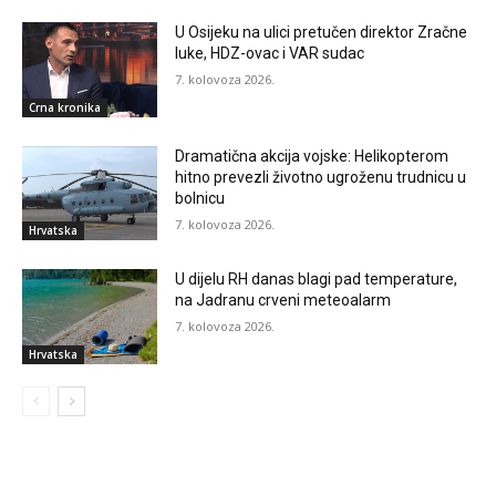
U Osijeku na ulici pretučen direktor Zračne
luke, HDZ-ovac i VAR sudac
7. kolovoza 2026.
Crna kronika
Dramatična akcija vojske: Helikopterom
hitno prevezli životno ugroženu trudnicu u
bolnicu
7. kolovoza 2026.
Hrvatska
U dijelu RH danas blagi pad temperature,
na Jadranu crveni meteoalarm
7. kolovoza 2026.
Hrvatska