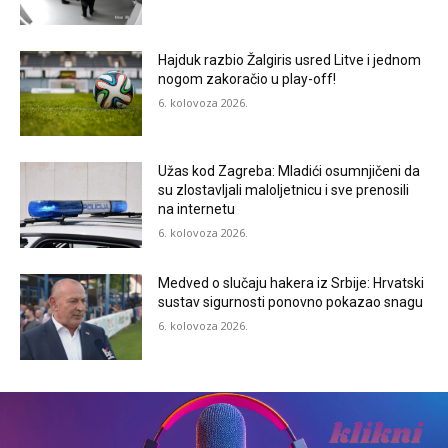
Hajduk razbio Žalgiris usred Litve i jednom
nogom zakoračio u play-off!
6. kolovoza 2026.
Užas kod Zagreba: Mladići osumnjičeni da
su zlostavljali maloljetnicu i sve prenosili
na internetu
6. kolovoza 2026.
Medved o slučaju hakera iz Srbije: Hrvatski
sustav sigurnosti ponovno pokazao snagu
6. kolovoza 2026.