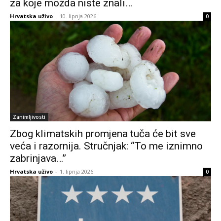
za koje možda niste znali…
Hrvatska uživo
-
10. lipnja 2026.
0
Zanimljivosti
Zbog klimatskih promjena tuča će bit sve
veća i razornija. Stručnjak: “To me iznimno
zabrinjava…”
Hrvatska uživo
-
1. lipnja 2026.
0