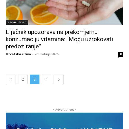
Zanimljivosti
Liječnik upozorava na prekomjernu
konzumaciju vitamina: “Mogu uzrokovati
predoziranje”
Hrvatska uživo
-
20. svibnja 2026.
0
2
3
4
- Advertisment -