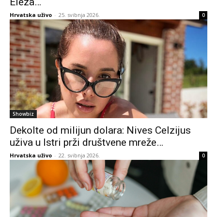
Eleza…
Hrvatska uživo
-
25. svibnja 2026.
0
Showbiz
Dekolte od milijun dolara: Nives Celzijus
uživa u Istri prži društvene mreže…
Hrvatska uživo
-
22. svibnja 2026.
0