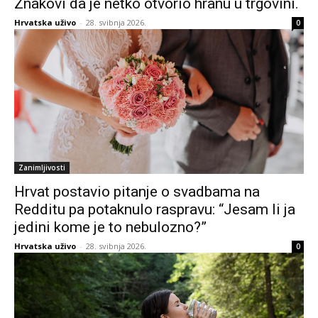
Znakovi da je netko otvorio hranu u trgovini.
Hrvatska uživo
-
28. svibnja 2026.
0
Zanimljivosti
Hrvat postavio pitanje o svadbama na
Redditu pa potaknulo raspravu: “Jesam li ja
jedini kome je to nebulozno?”
Hrvatska uživo
-
28. svibnja 2026.
0