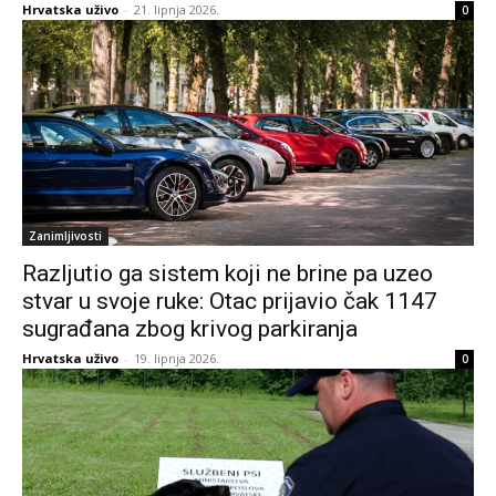
Hrvatska uživo
-
21. lipnja 2026.
0
Zanimljivosti
Razljutio ga sistem koji ne brine pa uzeo
stvar u svoje ruke: Otac prijavio čak 1147
sugrađana zbog krivog parkiranja
Hrvatska uživo
-
19. lipnja 2026.
0