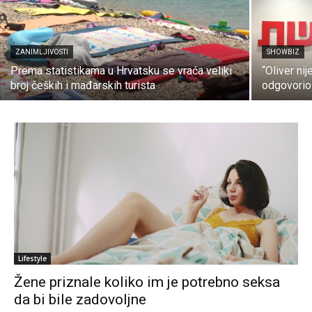
ZANIMLJIVOSTI
SHOWBIZ
Prema statistikama u Hrvatsku se vraća veliki
“Oliver ni
broj čeških i mađarskih turista
odgovori
Lifestyle
Žene priznale koliko im je potrebno seksa
da bi bile zadovoljne