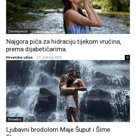
Zanimljivosti
Najgora pića za hidraciju tijekom vrućina,
prema dijabetičarima.
Hrvatska uživo
-
27. svibnja 2026.
0
Showbiz
Ljubavni brodolom Maje Šuput i Šime