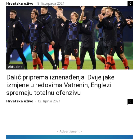
Hrvatska uživo
-
8. listopada 2021.
0
Aktualno
Dalić priprema iznenađenja: Dvije jake
izmjene u redovima Vatrenih, Englezi
spremaju totalnu ofenzivu
Hrvatska uživo
-
12. lipnja 2021.
0
- Advertisment -