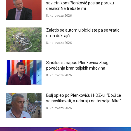
savjetnikom Plenković poslao poruku
desnici: Ne trebate mi…
8. kolovoza 2026.
Zaletio se autom u bicikliste pa se vratio
da ih dokrajči…
8. kolovoza 2026.
Sindikalist napao Plenkovića zbog
povećanja braniteljskih mirovina
8. kolovoza 2026.
Bulj opleo po Plenkoviću i HDZ-u: “Doći će
se naslikavati, a udaraju na temelje Alke”
8. kolovoza 2026.