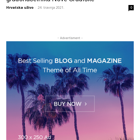
Hrvatska uživo
-
24. travnja 2021.
0
- Advertisment -