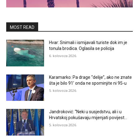
MOST READ
Hvar: Snimali i ismijavali turiste dok im je
tonula brodica. Oglasila se policija
6. kolovoza 2026.
Karamarko: Pa drage “delije”, ako ne znate
šta je bilo 91’ onda ne spominjite ni 95-u
5. kolovoza 2026.
Jandroković: “Neki u susjedstvu, ali i u
Hrvatskoj pokušavaju mijenjati povijest…
5. kolovoza 2026.