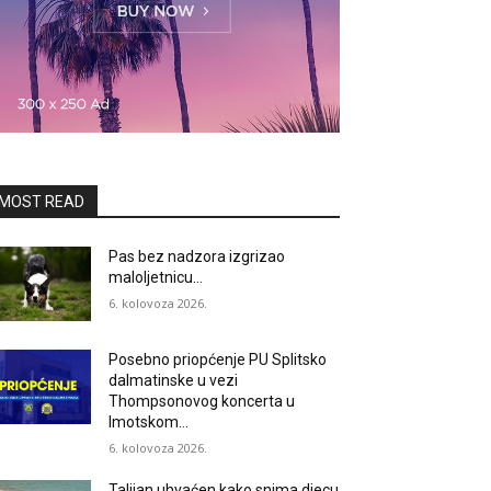
MOST READ
Pas bez nadzora izgrizao
maloljetnicu…
6. kolovoza 2026.
Posebno priopćenje PU Splitsko
dalmatinske u vezi
Thompsonovog koncerta u
Imotskom…
6. kolovoza 2026.
Talijan uhvaćen kako snima djecu