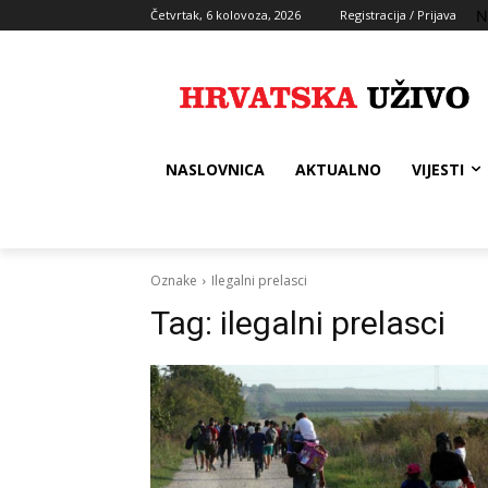
N
Četvrtak, 6 kolovoza, 2026
Registracija / Prijava
NASLOVNICA
AKTUALNO
VIJESTI
Oznake
Ilegalni prelasci
Tag:
ilegalni prelasci