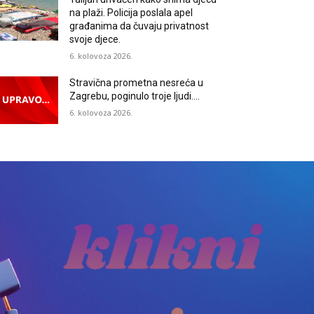
na plaži. Policija poslala apel
građanima da čuvaju privatnost
svoje djece.
6. kolovoza 2026.
Stravična prometna nesreća u
Zagrebu, poginulo troje ljudi….
6. kolovoza 2026.