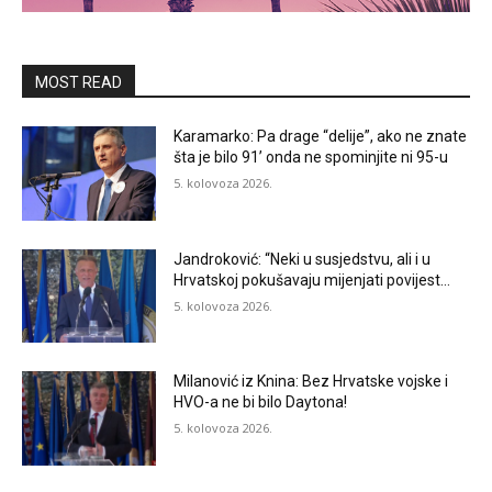
MOST READ
Karamarko: Pa drage “delije”, ako ne znate
šta je bilo 91’ onda ne spominjite ni 95-u
5. kolovoza 2026.
Jandroković: “Neki u susjedstvu, ali i u
Hrvatskoj pokušavaju mijenjati povijest…
5. kolovoza 2026.
Milanović iz Knina: Bez Hrvatske vojske i
HVO-a ne bi bilo Daytona!
5. kolovoza 2026.