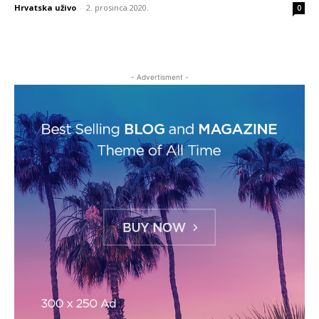
Hrvatska uživo
-
2. prosinca 2020.
0
- Advertisment -