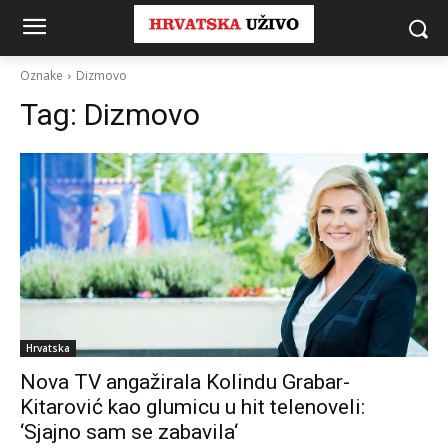
Oznake
Dizmovo
Tag:
Dizmovo
Hrvatska
Nova TV angažirala Kolindu Grabar-
Kitarović kao glumicu u hit telenoveli:
‘Sjajno sam se zabavila‘