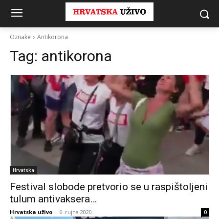
Oznake
Antikorona
Tag:
antikorona
Hrvatska
Festival slobode pretvorio se u raspištoljeni
tulum antivaksera…
Hrvatska uživo
-
6. rujna 2020.
0