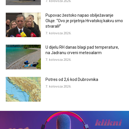
7. kolovoza 2026.
Pupovac žestoko napao obilježavanje
Oluje: “Ovo je prijetnja Hrvatskoj kakvu smo
stvarali!”
7. kolovoza 2026.
U dijelu RH danas blagi pad temperature,
na Jadranu crveni meteoalarm
7. kolovoza 2026.
Potres od 2,6 kod Dubrovnika
7. kolovoza 2026.