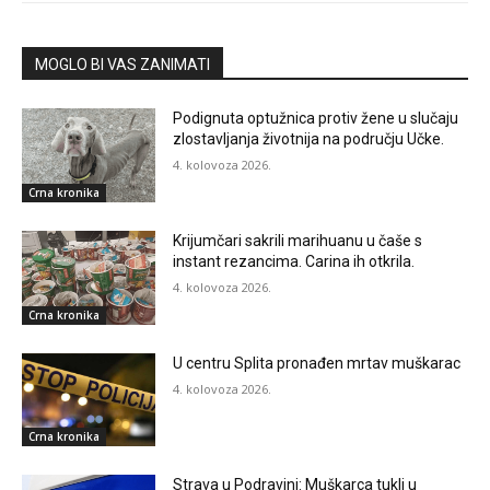
MOGLO BI VAS ZANIMATI
Podignuta optužnica protiv žene u slučaju
zlostavljanja životnija na području Učke.
4. kolovoza 2026.
Crna kronika
Krijumčari sakrili marihuanu u čaše s
instant rezancima. Carina ih otkrila.
4. kolovoza 2026.
Crna kronika
U centru Splita pronađen mrtav muškarac
4. kolovoza 2026.
Crna kronika
Strava u Podravini: Muškarca tukli u