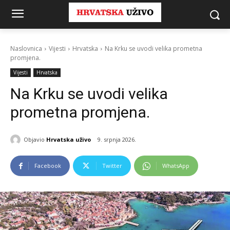
Naslovnica
Vijesti
Hrvatska
Na Krku se uvodi velika prometna
promjena.
Vijesti
Hrvatska
Na Krku se uvodi velika
prometna promjena.
Objavio
Hrvatska uživo
9. srpnja 2026.
Facebook
Twitter
WhatsApp