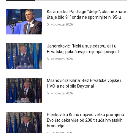
Karamarko: Pa drage “delije”, ako ne znate
šta je bilo 91’ onda ne spominjite ni 95-u
5. kolovoza 2026.
Jandroković: “Neki u susjedstvu, ali i u
Hrvatskoj pokušavaju mijenjati povijest…
5. kolovoza 2026.
Milanović iz Knina: Bez Hrvatske vojske i
HVO-a ne bi bilo Daytona!
5. kolovoza 2026.
Plenković u Kninu najavio veliku promjenu:
Evo što čeka više od 200 tisuća hrvatskih
branitelja
5. kolovoza 2026.