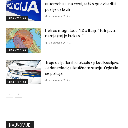
automobilu i na cesti, teško ga ozlijedili i
poslije ostavili
4. kolovoza 2026.
Crna kronika
Potres magnitude 4,3 u Italiji: “Tutnjava,
namještaj je krckao…”
4. kolovoza 2026.
Crna kronika
Troje ozlijeđenih u eksploziji kod Bosiljeva.
Jedan mladić u kritičnom stanju. Oglasila
se policija…
4. kolovoza 2026.
Crna kronika
NAJNOVIJE