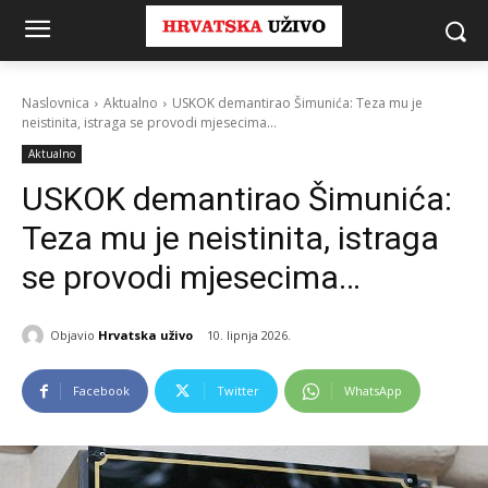
Naslovnica
Aktualno
USKOK demantirao Šimunića: Teza mu je
neistinita, istraga se provodi mjesecima...
Aktualno
USKOK demantirao Šimunića:
Teza mu je neistinita, istraga
se provodi mjesecima…
Objavio
Hrvatska uživo
10. lipnja 2026.
Facebook
Twitter
WhatsApp