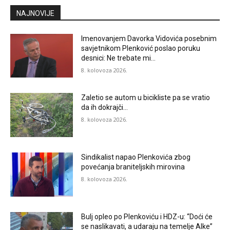
NAJNOVIJE
Imenovanjem Davorka Vidovića posebnim
savjetnikom Plenković poslao poruku
desnici: Ne trebate mi…
8. kolovoza 2026.
Zaletio se autom u bicikliste pa se vratio
da ih dokrajči…
8. kolovoza 2026.
Sindikalist napao Plenkovića zbog
povećanja braniteljskih mirovina
8. kolovoza 2026.
Bulj opleo po Plenkoviću i HDZ-u: “Doći će
se naslikavati, a udaraju na temelje Alke”