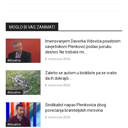
MOGLO BI VAS ZANIMATI
Imenovanjem Davorka Vidovića posebnim
savjetnikom Plenković poslao poruku
desnici: Ne trebate mi…
8. kolovoza 2026.
Aktualno
Zaletio se autom u bicikliste pa se vratio
da ih dokrajči…
8. kolovoza 2026.
Aktualno
Sindikalist napao Plenkovića zbog
povećanja braniteljskih mirovina
8. kolovoza 2026.
Aktualno