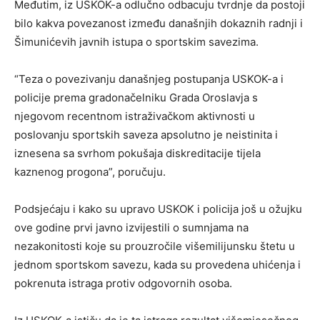
Međutim, iz USKOK-a odlučno odbacuju tvrdnje da postoji
bilo kakva povezanost između današnjih dokaznih radnji i
Šimunićevih javnih istupa o sportskim savezima.
“Teza o povezivanju današnjeg postupanja USKOK-a i
policije prema gradonačelniku Grada Oroslavja s
njegovom recentnom istraživačkom aktivnosti u
poslovanju sportskih saveza apsolutno je neistinita i
iznesena sa svrhom pokušaja diskreditacije tijela
kaznenog progona”, poručuju.
Podsjećaju i kako su upravo USKOK i policija još u ožujku
ove godine prvi javno izvijestili o sumnjama na
nezakonitosti koje su prouzročile višemilijunsku štetu u
jednom sportskom savezu, kada su provedena uhićenja i
pokrenuta istraga protiv odgovornih osoba.