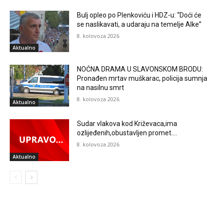
Bulj opleo po Plenkoviću i HDZ-u: “Doći će
se naslikavati, a udaraju na temelje Alke”
8. kolovoza 2026.
Aktualno
NOĆNA DRAMA U SLAVONSKOM BRODU:
Pronađen mrtav muškarac, policija sumnja
na nasilnu smrt
8. kolovoza 2026.
Aktualno
Sudar vlakova kod Križevaca,ima
ozlijeđenih,obustavljen promet….
8. kolovoza 2026.
Aktualno