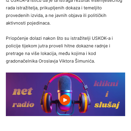
Iz USKOK-a ističu da je ta istraga rezultat višemjesečnog
rada istražitelja, prikupljenih dokaza i temeljito
provedenih izvida, a ne javnih objava ili političkih
aktivnosti pojedinaca.
Priopćenje dolazi nakon što su istražitelji USKOK-a i
policije tijekom jutra proveli hitne dokazne radnje i
pretrage na više lokacija, među kojima i kod
gradonačelnika Oroslavja Viktora Šimunića.