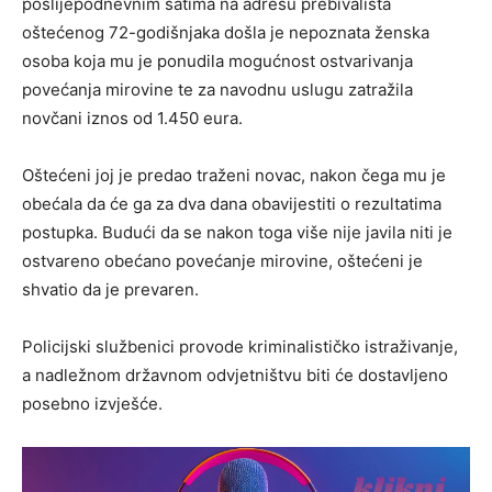
poslijepodnevnim satima na adresu prebivališta
oštećenog 72-godišnjaka došla je nepoznata ženska
osoba koja mu je ponudila mogućnost ostvarivanja
povećanja mirovine te za navodnu uslugu zatražila
novčani iznos od 1.450 eura.
Oštećeni joj je predao traženi novac, nakon čega mu je
obećala da će ga za dva dana obavijestiti o rezultatima
postupka. Budući da se nakon toga više nije javila niti je
ostvareno obećano povećanje mirovine, oštećeni je
shvatio da je prevaren.
Policijski službenici provode kriminalističko istraživanje,
a nadležnom državnom odvjetništvu biti će dostavljeno
posebno izvješće.