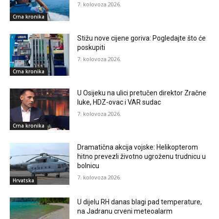
7. kolovoza 2026.
Crna kronika
Stižu nove cijene goriva: Pogledajte što će
poskupiti
7. kolovoza 2026.
Crna kronika
U Osijeku na ulici pretučen direktor Zračne
luke, HDZ-ovac i VAR sudac
7. kolovoza 2026.
Crna kronika
Dramatična akcija vojske: Helikopterom
hitno prevezli životno ugroženu trudnicu u
bolnicu
7. kolovoza 2026.
Hrvatska
U dijelu RH danas blagi pad temperature,
na Jadranu crveni meteoalarm