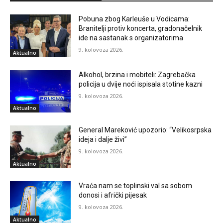
Pobuna zbog Karleuše u Vodicama:
Branitelji protiv koncerta, gradonačelnik
ide na sastanak s organizatorima
9. kolovoza 2026.
Aktualno
Alkohol, brzina i mobiteli: Zagrebačka
policija u dvije noći ispisala stotine kazni
9. kolovoza 2026.
Aktualno
General Mareković upozorio: “Velikosrpska
ideja i dalje živi”
9. kolovoza 2026.
Aktualno
Vraća nam se toplinski val sa sobom
donosi i afrički pijesak
9. kolovoza 2026.
Aktualno