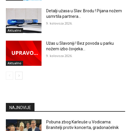
Detalji užasa u Slav. Brodu ! Pijana nožem
usmrtila partnera…
9. kolovoza 2026.
Aktualno
Užas u Slavoniji ! Bez povoda u parku
nožem izbo čovjeka…
9. kolovoza 2026.
Aktualno
NAJNOVIJE
Pobuna zbog Karleuše u Vodicama:
Branitelji protiv koncerta, gradonačelnik