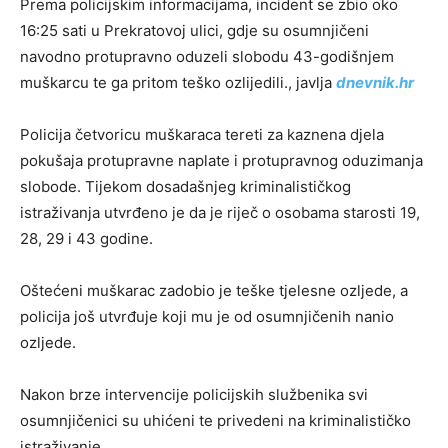
Prema policijskim informacijama, incident se zbio oko
16:25 sati u Prekratovoj ulici, gdje su osumnjičeni
navodno protupravno oduzeli slobodu 43-godišnjem
muškarcu te ga pritom teško ozlijedili., javlja
dnevnik.hr
Policija četvoricu muškaraca tereti za kaznena djela
pokušaja protupravne naplate i protupravnog oduzimanja
slobode. Tijekom dosadašnjeg kriminalističkog
istraživanja utvrđeno je da je riječ o osobama starosti 19,
28, 29 i 43 godine.
Oštećeni muškarac zadobio je teške tjelesne ozljede, a
policija još utvrđuje koji mu je od osumnjičenih nanio
ozljede.
Nakon brze intervencije policijskih službenika svi
osumnjičenici su uhićeni te privedeni na kriminalističko
istraživanje.