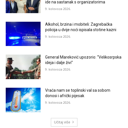
ide na sastanak s organizatorima
9. kolovoza 2026.
Alkohol, brzina i mobiteli: Zagrebačka
policija u dvije noći ispisala stotine kazni
9. kolovoza 2026.
General Mareković upozorio: “Velikosrpska
ideja i dalje živi”
9. kolovoza 2026.
Vraća nam se toplinski val sa sobom
donosi i afrički pijesak
9. kolovoza 2026.
Učitaj više