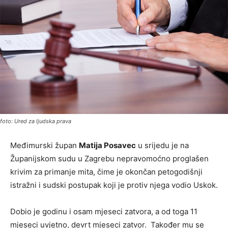
foto: Ured za ljudska prava
Međimurski župan
Matija Posavec
u srijedu je na
Županijskom sudu u Zagrebu nepravomoćno proglašen
krivim za primanje mita, čime je okončan petogodišnji
istražni i sudski postupak koji je protiv njega vodio Uskok.
Dobio je godinu i osam mjeseci zatvora, a od toga 11
mjeseci uvjetno, devrt mjeseci zatvor. Također mu se