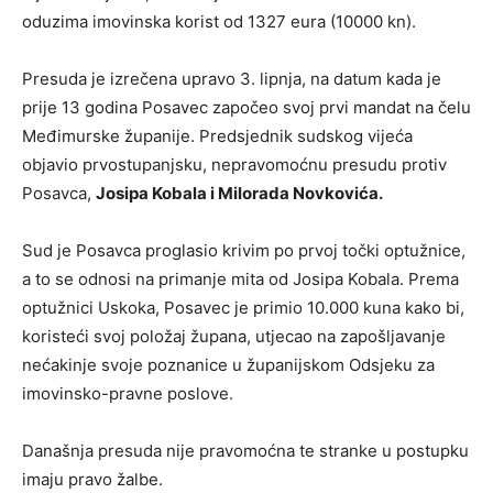
oduzima imovinska korist od 1327 eura (10000 kn).
Presuda je izrečena upravo 3. lipnja, na datum kada je
prije 13 godina Posavec započeo svoj prvi mandat na čelu
Međimurske županije. Predsjednik sudskog vijeća
objavio prvostupanjsku, nepravomoćnu presudu protiv
Posavca,
Josipa Kobala i Milorada Novkovića.
Sud je Posavca proglasio krivim po prvoj točki optužnice,
a to se odnosi na primanje mita od Josipa Kobala. Prema
optužnici Uskoka, Posavec je primio 10.000 kuna kako bi,
koristeći svoj položaj župana, utjecao na zapošljavanje
nećakinje svoje poznanice u županijskom Odsjeku za
imovinsko-pravne poslove.
Današnja presuda nije pravomoćna te stranke u postupku
imaju pravo žalbe.