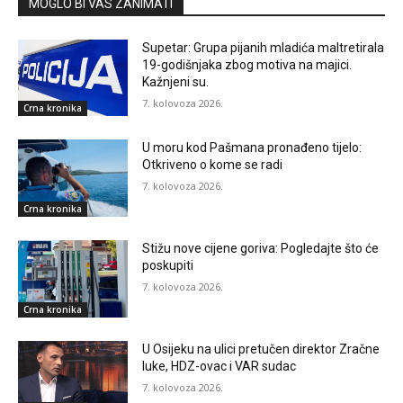
MOGLO BI VAS ZANIMATI
Supetar: Grupa pijanih mladića maltretirala
19-godišnjaka zbog motiva na majici.
Kažnjeni su.
7. kolovoza 2026.
Crna kronika
U moru kod Pašmana pronađeno tijelo:
Otkriveno o kome se radi
7. kolovoza 2026.
Crna kronika
Stižu nove cijene goriva: Pogledajte što će
poskupiti
7. kolovoza 2026.
Crna kronika
U Osijeku na ulici pretučen direktor Zračne
luke, HDZ-ovac i VAR sudac
7. kolovoza 2026.