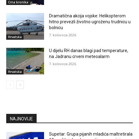
Crna kronika
Dramatična akcija vojske: Helikopterom
hitno prevezli životno ugroženu trudnicu u
bolnicu
7. kolovoza 2026.
Hrvatska
U dijelu RH danas blagi pad temperature,
na Jadranu crveni meteoalarm
7. kolovoza 2026.
Hrvatska
NAJNOVIJE
Supetar: Grupa pijanih mladića maltretirala