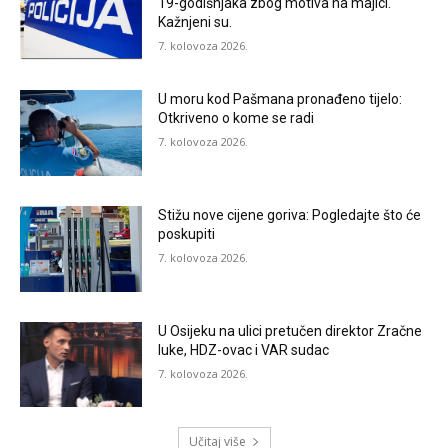
19-godišnjaka zbog motiva na majici.
Kažnjeni su.
7. kolovoza 2026.
U moru kod Pašmana pronađeno tijelo:
Otkriveno o kome se radi
7. kolovoza 2026.
Stižu nove cijene goriva: Pogledajte što će
poskupiti
7. kolovoza 2026.
U Osijeku na ulici pretučen direktor Zračne
luke, HDZ-ovac i VAR sudac
7. kolovoza 2026.
Učitaj više