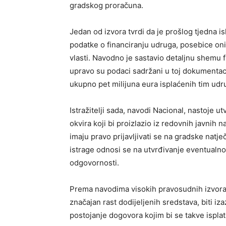
gradskog proračuna.
Jedan od izvora tvrdi da je prošlog tjedna 
podatke o financiranju udruga, posebice on
vlasti. Navodno je sastavio detaljnu shemu fi
upravo su podaci sadržani u toj dokumentaci
ukupno pet milijuna eura isplaćenih tim ud
Istražitelji sada, navodi Nacional, nastoje u
okvira koji bi proizlazio iz redovnih javnih 
imaju pravo prijavljivati se na gradske natječ
istrage odnosi se na utvrđivanje eventual
odgovornosti.
Prema navodima visokih pravosudnih izvora, i
značajan rast dodijeljenih sredstava, biti i
postojanje dogovora kojim bi se takve ispl