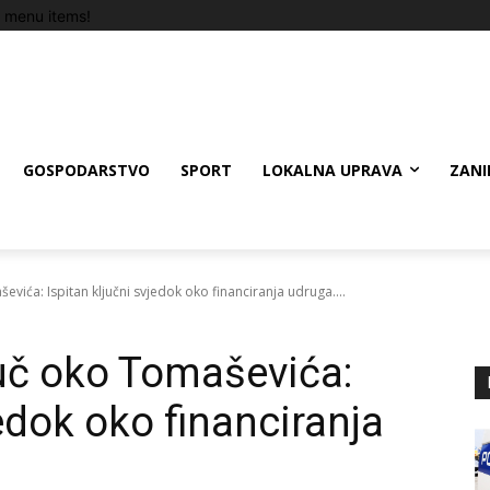
 menu items!
GOSPODARSTVO
SPORT
LOKALNA UPRAVA
ZANI
vića: Ispitan ključni svjedok oko financiranja udruga....
uč oko Tomaševića:
jedok oko financiranja