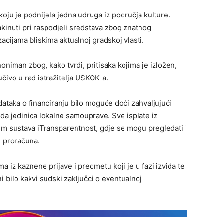
oju je podnijela jedna udruga iz područja kulture.
akinuti pri raspodjeli sredstava zbog znatnog
zacijama bliskima aktualnoj gradskoj vlasti.
 anoniman zbog, kako tvrdi, pritisaka kojima je izložen,
jučivo u rad istražitelja USKOK-a.
dataka o financiranju bilo moguće doći zahvaljujući
a jedinica lokalne samouprave. Sve isplate iz
m sustava iTransparentnost, gdje se mogu pregledati i
g proračuna.
a iz kaznene prijave i predmetu koji je u fazi izvida te
 bilo kakvi sudski zaključci o eventualnoj