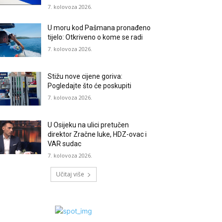
7. kolovoza 2026.
U moru kod Pašmana pronađeno
tijelo: Otkriveno o kome se radi
7. kolovoza 2026.
Stižu nove cijene goriva:
Pogledajte što će poskupiti
7. kolovoza 2026.
U Osijeku na ulici pretučen
direktor Zračne luke, HDZ-ovac i
VAR sudac
7. kolovoza 2026.
Učitaj više