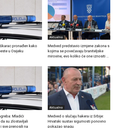
Aktualno
škarac pronađen kako
Medved predstavio izmjene zakona s
ceste u Osijeku
kojima se povećavaju braniteljske
mirovine, evo koliko će one iznositi …
Aktualno
greba: Mladići
Medved o slučaju hakera iz Srbije:
da su zlostavljali
Hrvatski sustav sigurnosti ponovno
i sve prenosili na
pokazao snagu