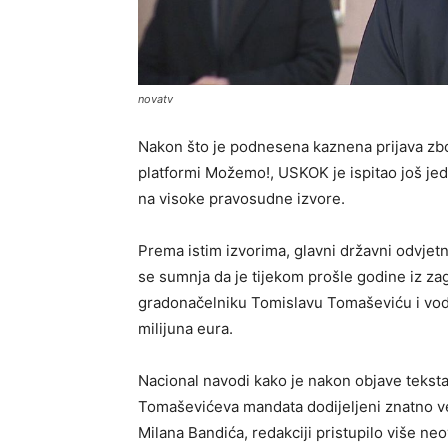
novatv
Nakon što je podnesena kaznena prijava zbo
platformi Možemo!, USKOK je ispitao još je
na visoke pravosudne izvore.
Prema istim izvorima, glavni državni odvje
se sumnja da je tijekom prošle godine iz 
gradonačelniku Tomislavu Tomaševiću i vod
milijuna eura.
Nacional navodi kako je nakon objave teksta
Tomaševićeva mandata dodijeljeni znatno v
Milana Bandića, redakciji pristupilo više neov