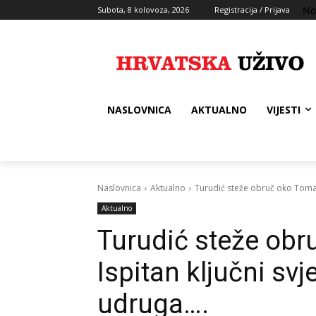
No
Subota, 8 kolovoza, 2026
Registracija / Prijava
NASLOVNICA
AKTUALNO
VIJESTI
Naslovnica
Aktualno
Turudić steže obruč oko Tomaše
Aktualno
Turudić steže obr
Ispitan ključni sv
udruga….