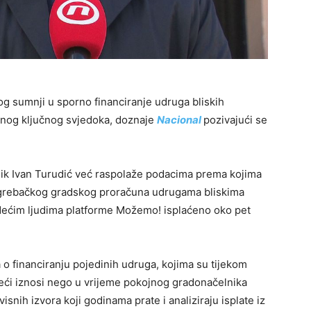
g sumnji u sporno financiranje udruga bliskih
dnog ključnog svjedoka, doznaje
Nacional
pozivajući se
tnik Ivan Turudić već raspolaže podacima prema kojima
zagrebačkog gradskog proračuna udrugama bliskima
ećim ljudima platforme Možemo! isplaćeno oko pet
 o financiranju pojedinih udruga, kojima su tijekom
eći iznosi nego u vrijeme pokojnog gradonačelnika
isnih izvora koji godinama prate i analiziraju isplate iz