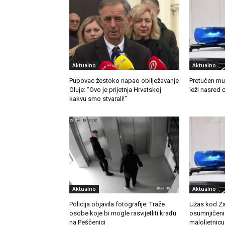
Aktualno
Aktualno
Pupovac žestoko napao obilježavanje
Pretučen mu
Oluje: “Ovo je prijetnja Hrvatskoj
leži nasred 
kakvu smo stvarali!”
Aktualno
Aktualno
Policija objavila fotografije: Traže
Užas kod Za
osobe koje bi mogle rasvijetliti krađu
osumnjičeni 
na Peščenici
maloljetnicu 