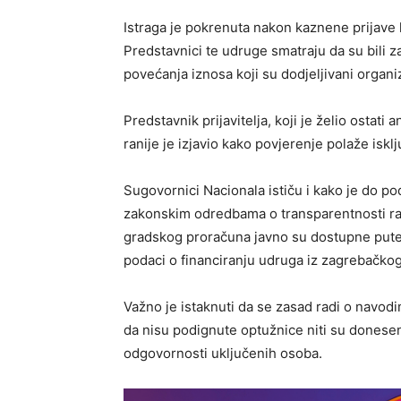
Istraga je pokrenuta nakon kaznene prijave k
Predstavnici te udruge smatraju da su bili z
povećanja iznosa koji su dodjeljivani organi
Predstavnik prijavitelja, koji je želio ostati
ranije je izjavio kako povjerenje polaže iskl
Sugovornici Nacionala ističu i kako je do po
zakonskim odredbama o transparentnosti rad
gradskog proračuna javno su dostupne pute
podaci o financiranju udruga iz zagrebačko
Važno je istaknuti da se zasad radi o navodim
da nisu podignute optužnice niti su doneseni
odgovornosti uključenih osoba.