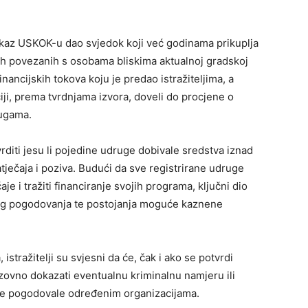
iskaz USKOK-u dao svjedok koji već godinama prikuplja
ih povezanih s osobama bliskima aktualnoj gradskoj
nancijskih tokova koju je predao istražiteljima, a
ji, prema tvrdnjama izvora, doveli do procjene o
rugama.
tvrditi jesu li pojedine udruge dobivale sredstva iznad
natječaja i poziva. Budući da sve registrirane udruge
aje i tražiti financiranje svojih programa, ključni dio
nog pogodovanja te postojanja moguće kaznene
stražitelji su svjesni da će, čak i ako se potvrdi
zazovno dokazati eventualnu kriminalnu namjeru ili
ate pogodovale određenim organizacijama.