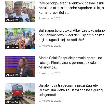
“Svi će odgovarati!” Plenković poslao jasnu
poruku o aferi s opasnim otpadom u Lici, a
komentirao i Bulja…
9. kolovoza 2026.
Aktualno
Bulj napustio protokol Alke i žestoko udario
po Plenkovićevoj Vladi:Neću sjediti s onima
koji su ugasili sinjsko rodilište!
9. kolovoza 2026.
Aktualno
Marija Selak Raspudić pozvala oporbu na
rušenje Plenkovića, u pomoć pozvala i
Milanovića…
9. kolovoza 2026.
Aktualno
Umalo nova tragedija na pruzi Zagreb-
Rijeka: Oba vlaka zaustavljena na sigurnoj
udaljenosti
9. kolovoza 2026.
Aktualno