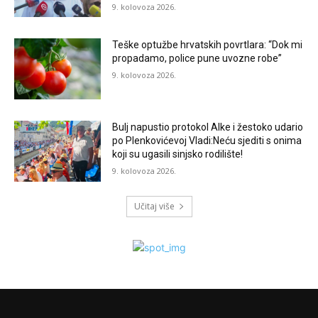
9. kolovoza 2026.
Teške optužbe hrvatskih povrtlara: “Dok mi
propadamo, police pune uvozne robe”
9. kolovoza 2026.
Bulj napustio protokol Alke i žestoko udario
po Plenkovićevoj Vladi:Neću sjediti s onima
koji su ugasili sinjsko rodilište!
9. kolovoza 2026.
Učitaj više