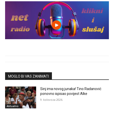
MOGLO BI VAS ZANIMATI
Sinj ima novog junaka! Tino Radanović
ponovno ispisao povijest Alke
9. kolovoza 2026.
Aktualno