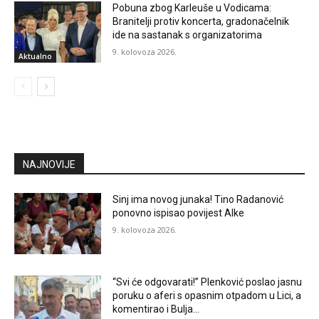
Pobuna zbog Karleuše u Vodicama:
Branitelji protiv koncerta, gradonačelnik
ide na sastanak s organizatorima
9. kolovoza 2026.
Aktualno
NAJNOVIJE
Sinj ima novog junaka! Tino Radanović
ponovno ispisao povijest Alke
9. kolovoza 2026.
“Svi će odgovarati!” Plenković poslao jasnu
poruku o aferi s opasnim otpadom u Lici, a
komentirao i Bulja…