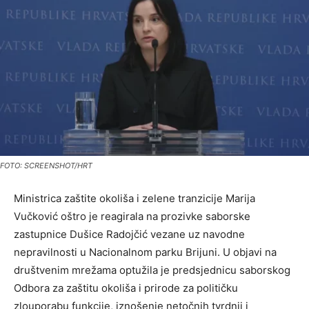
FOTO: SCREENSHOT/HRT
Ministrica zaštite okoliša i zelene tranzicije Marija
Vučković oštro je reagirala na prozivke saborske
zastupnice Dušice Radojčić vezane uz navodne
nepravilnosti u Nacionalnom parku Brijuni. U objavi na
društvenim mrežama optužila je predsjednicu saborskog
Odbora za zaštitu okoliša i prirode za političku
zlouporabu funkcije, iznošenje netočnih tvrdnji i