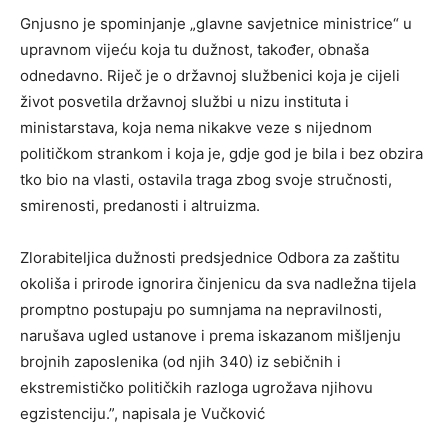
Gnjusno je spominjanje „glavne savjetnice ministrice“ u
upravnom vijeću koja tu dužnost, također, obnaša
odnedavno. Riječ je o državnoj službenici koja je cijeli
život posvetila državnoj službi u nizu instituta i
ministarstava, koja nema nikakve veze s nijednom
političkom strankom i koja je, gdje god je bila i bez obzira
tko bio na vlasti, ostavila traga zbog svoje stručnosti,
smirenosti, predanosti i altruizma.
Zlorabiteljica dužnosti predsjednice Odbora za zaštitu
okoliša i prirode ignorira činjenicu da sva nadležna tijela
promptno postupaju po sumnjama na nepravilnosti,
narušava ugled ustanove i prema iskazanom mišljenju
brojnih zaposlenika (od njih 340) iz sebičnih i
ekstremističko političkih razloga ugrožava njihovu
egzistenciju.”, napisala je Vučković