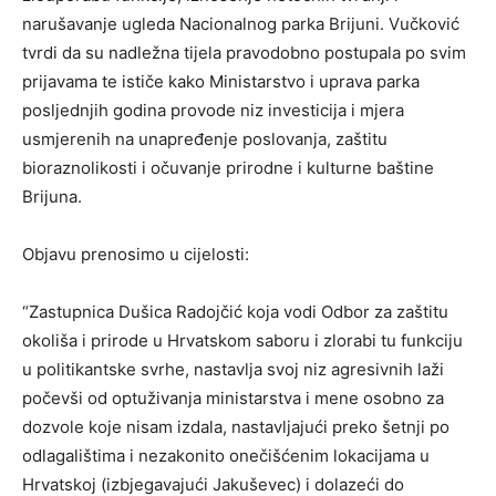
narušavanje ugleda Nacionalnog parka Brijuni. Vučković
tvrdi da su nadležna tijela pravodobno postupala po svim
prijavama te ističe kako Ministarstvo i uprava parka
posljednjih godina provode niz investicija i mjera
usmjerenih na unapređenje poslovanja, zaštitu
bioraznolikosti i očuvanje prirodne i kulturne baštine
Brijuna.
Objavu prenosimo u cijelosti:
“Zastupnica Dušica Radojčić koja vodi Odbor za zaštitu
okoliša i prirode u Hrvatskom saboru i zlorabi tu funkciju
u politikantske svrhe, nastavlja svoj niz agresivnih laži
počevši od optuživanja ministarstva i mene osobno za
dozvole koje nisam izdala, nastavljajući preko šetnji po
odlagalištima i nezakonito onečišćenim lokacijama u
Hrvatskoj (izbjegavajući Jakuševec) i dolazeći do