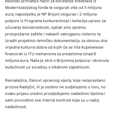
ekološki prihvatljiv način za korištenje sredstava iz
Modernizacijskog fonda te osigurali više od 5 milijuna
eura; naposljetku je NP Brijuni osigurao i 2 milijuna
potpore iz Programa konkurentnost i kohezija upravo za
očuvanje bioraznolikosti; ojačali smo opremu
protupožarne zaštite i nabavili vatrogasnu cisternu te
izradili projektno-tehničku dokumentaciju za obnovu dva
vrijedna kulturna dobra od kojih će se Vila Kupelwieser
financirati iz ITU mehanizma sa sredstvima iznad 6
milijuna eura. Naša je skrb o Brijunima potpuna i okrenuta
budućnosti uz suradnju s lokalnom zajednicom.
Ravnateljica, članovi upravnog vijeća, koje neopravdano
proziva Radojčić, ili ja osobno ne sudjelujemo u lovu, no
svaku prijavu uredno prosljeđujemo nadležnim tijelima i
sami provodimo sve interne kontrole koje su u našoj
nadležnosti.