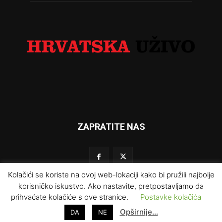
ZAPRATITE NAS
Kolačići se koriste na ovoj web-lokaciji kako bi pružili najbolje
korisničko iskustvo. Ako nastavite, pretpostavljamo da
prihvaćate kolačiće s ove stranice.
Postavke kolačića
Impresum
Kontakt
O nama
Uvjeti korištenja
Opširnije…
DA
NE
Prodaja i marketing
Redakcija
Pravila privatnosti