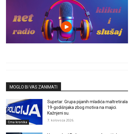
MOGLO BI VAS ZANIMATI
Supetar: Grupa pijanih mladića maltretirala
19-godišnjaka zbog motiva na majici.
Kažnjeni su.
7. kolovoza 2026.
Crna kronika