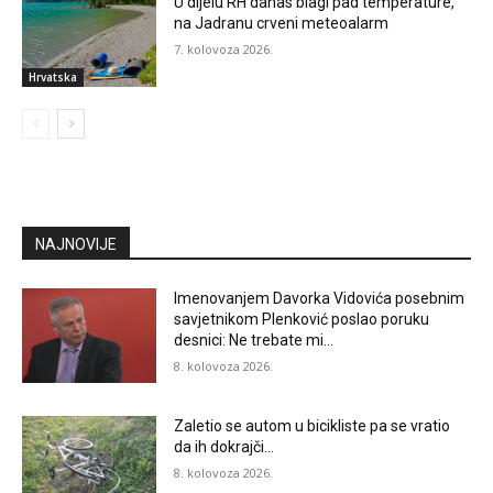
U dijelu RH danas blagi pad temperature,
na Jadranu crveni meteoalarm
7. kolovoza 2026.
Hrvatska
NAJNOVIJE
Imenovanjem Davorka Vidovića posebnim
savjetnikom Plenković poslao poruku
desnici: Ne trebate mi…
8. kolovoza 2026.
Zaletio se autom u bicikliste pa se vratio
da ih dokrajči…
8. kolovoza 2026.