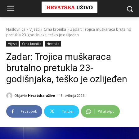
Naslovnica
Vijesti
Crna kronika
Zadar: Trojica muškaraca brutalno
pretukla 23-godišnjaka, teško je ozlijeđen
Vijesti
Crna kronika
Hrvatska
Zadar: Trojica muškaraca
brutalno pretukla 23-
godišnjaka, teško je ozlijeđen
Objavio
Hrvatska uživo
18. svibnja 2026.
Facebook
Twitter
WhatsApp