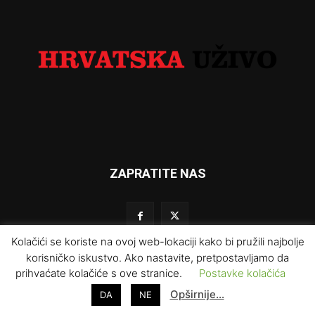
ZAPRATITE NAS
Kolačići se koriste na ovoj web-lokaciji kako bi pružili najbolje
korisničko iskustvo. Ako nastavite, pretpostavljamo da
prihvaćate kolačiće s ove stranice.
Postavke kolačića
Impresum
Kontakt
O nama
Uvjeti korištenja
Opširnije…
DA
NE
Prodaja i marketing
Redakcija
Pravila privatnosti