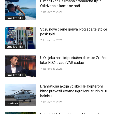
U moru kod Pašmana pronađeno tijelo:
Otkriveno o kome se radi
7. kolovoza 2026.
Crna kronika
Stižu nove cijene goriva: Pogledajte što će
poskupiti
7. kolovoza 2026.
Crna kronika
U Osijeku na ulici pretučen direktor Zračne
luke, HDZ-ovac i VAR sudac
7. kolovoza 2026.
Crna kronika
Dramatična akcija vojske: Helikopterom
hitno prevezli životno ugroženu trudnicu u
bolnicu
7. kolovoza 2026.
Hrvatska