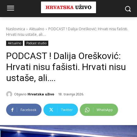
Naslovnica
Aktualno
PODCAST ! Dalija Orešković: Hrvati nisu fašisti.
Hrvati nisu ustaše, ali....
Aktualno
Podcast studio
PODCAST ! Dalija Orešković:
Hrvati nisu fašisti. Hrvati nisu
ustaše, ali….
Objavio
Hrvatska uživo
18. travnja 2026.
Facebook
Twitter
WhatsApp