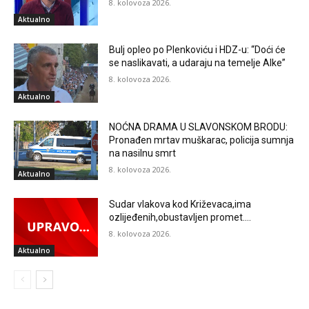
8. kolovoza 2026.
Aktualno
Bulj opleo po Plenkoviću i HDZ-u: “Doći će
se naslikavati, a udaraju na temelje Alke”
8. kolovoza 2026.
Aktualno
NOĆNA DRAMA U SLAVONSKOM BRODU:
Pronađen mrtav muškarac, policija sumnja
na nasilnu smrt
8. kolovoza 2026.
Aktualno
Sudar vlakova kod Križevaca,ima
ozlijeđenih,obustavljen promet….
8. kolovoza 2026.
Aktualno