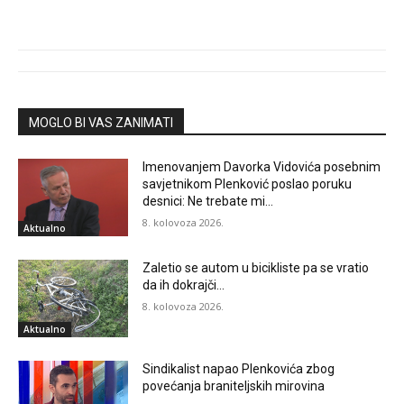
MOGLO BI VAS ZANIMATI
Imenovanjem Davorka Vidovića posebnim
savjetnikom Plenković poslao poruku
desnici: Ne trebate mi…
8. kolovoza 2026.
Aktualno
Zaletio se autom u bicikliste pa se vratio
da ih dokrajči…
8. kolovoza 2026.
Aktualno
Sindikalist napao Plenkovića zbog
povećanja braniteljskih mirovina