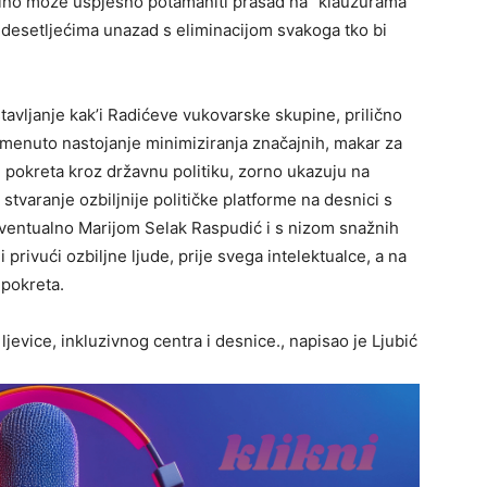
dino može uspješno potamaniti prasad na “klauzurama”
 desetljećima unazad s eliminacijom svakoga tko bi
tavljanje kak’i Radićeve vukovarske skupine, prilično
pomenuto nastojanje minimiziranja značajnih, makar za
pokreta kroz državnu politiku, zorno ukazuju na
stvaranje ozbiljnije političke platforme na desnici s
entualno Marijom Selak Raspudić i s nizom snažnih
i privući ozbiljne ljude, prije svega intelektualce, a na
pokreta.
evice, inkluzivnog centra i desnice., napisao je Ljubić