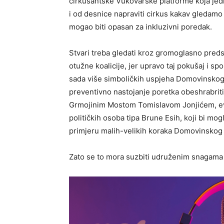
cirkusantske Vukovarske platforme koja je
i od desnice napraviti cirkus kakav gledamo
mogao biti opasan za inkluzivni poredak.
Stvari treba gledati kroz gromoglasno preds
otužne koalicije, jer upravo taj pokušaj i s
sada više simboličkih uspjeha Domovinskog 
preventivno nastojanje poretka obeshrabriti 
Grmojinim Mostom Tomislavom Jonjićem, ev
političkih osoba tipa Brune Esih, koji bi mogl
primjeru malih-velikih koraka Domovinskog 
Zato se to mora suzbiti udruženim snagama lj