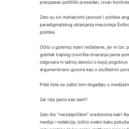
preopasan politički presedan, izvan kontrol
Zato su svi mehanizmi javnosti i politike ang
paradigmatskog uklanjanja mauzoleja Šoškoč
politike.
Očito u golemoj mjeri neželjene, jer ni tzv
gubitak trajnog izvorišta stvaranja javne pom
odgovara ni lažnoj desnici o kojoj pogotovo p
argumentirano govore kao o službenici poret
Pitat ćete se zašto tom događaju u medijs
Zar nije jasno kao dan!?
Zato što “neizdajničkim” sredstvima kak’i Rad
medija i redakcija, točno ovako kako pokuša