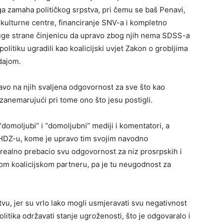
ga zamaha političkog srpstva, pri čemu se baš Penavi,
e kulturne centre, financiranje SNV-a i kompletno
uge strane činjenicu da upravo zbog njih nema SDSS-a
 politiku ugradili kao koalicijski uvjet Zakon o grobljima
dajom.
avo na njih svaljena odgovornost za sve što kao
 zanemarujući pri tome ono što jesu postigli.
 “domoljubi” i “domoljubni” mediji i komentatori, a
 HDZ-u, kome je upravo tim svojim navodno
ealno prebacio svu odgovornost za niz prosrpskih i
kom koalicijskom partneru, pa je tu neugodnost za
vu, jer su vrlo lako mogli usmjeravati svu negativnost
tika održavati stanje ugroženosti, što je odgovaralo i