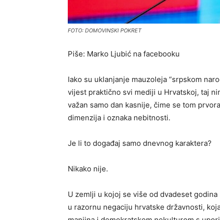
FOTO: DOMOVINSKI POKRET
Piše: Marko Ljubić na facebooku
Iako su uklanjanje mauzoleja “srpskom nar
vijest praktično svi mediji u Hrvatskoj, taj 
važan samo dan kasnije, čime se tom prvor
dimenzija i oznaka nebitnosti.
Je li to događaj samo dnevnog karaktera?
Nikako nije.
U zemlji u kojoj se više od dvadeset godina
u razornu negaciju hrvatske državnosti, ko
manjina i demokratskom nekulturom s upori