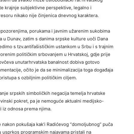
tite krajnje subjektivne perspektive, legalno i
resoru nikako nije činjenica dnevnog karaktera.
upozorenjima, porukama i javnim užarenim sukobima
ca u Dunav, zatim s danima srpske kulture uoči Dana
edimo s tzv.antifašističkim ustankom u Srbu i s trajnim
orenim političkim srbovanjem u Hrvatskoj, gdje prije
upovčeva unutarhrvatska banalnost dobiva gotovo
mentacije, očito je da se minimalizacija toga događaja
pristupa s ozbiljnim političkim ciljem.
njanje srpskih simboličkih negacija temelja hrvatske
ovinski pokret, pa je nemoguće aktualni medijsko-
i iz odnosa prema njima.
ce nakon pokušaja kak’i Radićevog “domoljubnog” puča
 su usprkos programskim najavama pristali na