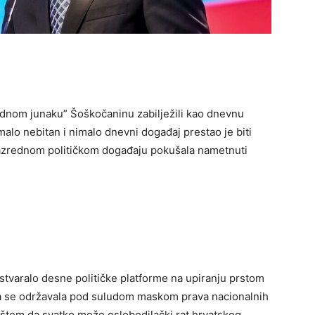
odnom junaku” Šoškočaninu zabilježili kao dnevnu
nimalo nebitan i nimalo dnevni događaj prestao je biti
azrednom političkom događaju pokušala nametnuti
 stvaralo desne političke platforme na upiranju prstom
ja se održavala pod suludom maskom prava nacionalnih
štem da svatko može oslobodilački rat hrvatskog