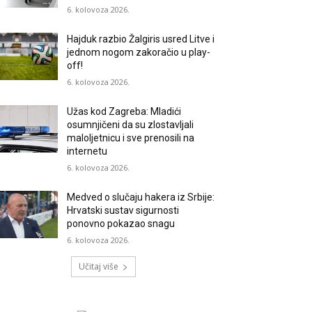
6. kolovoza 2026.
Hajduk razbio Žalgiris usred Litve i
jednom nogom zakoračio u play-
off!
6. kolovoza 2026.
Užas kod Zagreba: Mladići
osumnjičeni da su zlostavljali
maloljetnicu i sve prenosili na
internetu
6. kolovoza 2026.
Medved o slučaju hakera iz Srbije:
Hrvatski sustav sigurnosti
ponovno pokazao snagu
6. kolovoza 2026.
Učitaj više