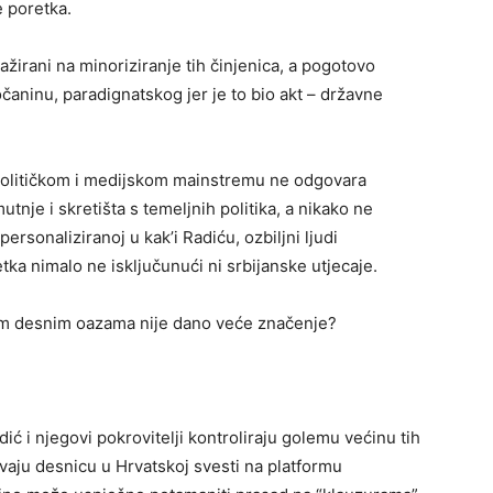
e poretka.
ažirani na minoriziranje tih činjenica, a pogotovo
aninu, paradignatskog jer je to bio akt – državne
. političkom i medijskom mainstremu ne odgovara
utnje i skretišta s temeljnih politika, a nikako ne
ersonaliziranoj u kak’i Radiću, ozbiljni ljudi
ka nimalo ne isključunući ni srbijanske utjecaje.
kim desnim oazama nije dano veće značenje?
ić i njegovi pokrovitelji kontroliraju golemu većinu tih
vaju desnicu u Hrvatskoj svesti na platformu