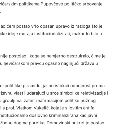
evičarskim politikama Pupovčevo političko srbovanje
.
Radićem postao vrlo opasan upravo iz razloga što je
 ideje moraju institucionalizirati, makar to bilo u
 nije postojao i koga se namjerno destruiralo, čime je
a u ljevičarskom pravcu opasno naginjući državu u
-političke piramide, jasno ističući odbojnost prema
žavnu vlast i udarajući u srce simbolike relativizacije i
 grobljima, zatim reafirmacijom politike nužnog
s prof. Vlatkom Vukelić, koja je silovitim antifa i
institucionalno doslovno kriminalizirana kao javni
službene dogme poretka, Domovinski pokret je postao