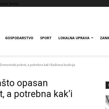
menu items!
GOSPODARSTVO
SPORT
LOKALNA UPRAVA
ZANI
Domovinski pokret, a potrebna kak'i Radićeva koalicija
zašto opasan
, a potrebna kak’i