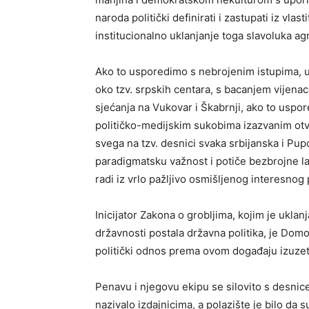
naroda politički definirati i zastupati iz vlas
institucionalno uklanjanje toga slavoluka ag
Ako to usporedimo s nebrojenim istupima, 
oko tzv. srpskih centara, s bacanjem vijena
sjećanja na Vukovar i Škabrnji, ako to uspor
političko-medijskim sukobima izazvanim otv
svega na tzv. desnici svaka srbijanska i P
paradigmatsku važnost i potiče bezbrojne la
radi iz vrlo pažljivo osmišljenog interesnog 
Inicijator Zakona o grobljima, kojim je ukla
državnosti postala državna politika, je Dom
politički odnos prema ovom događaju izuzet
Penavu i njegovu ekipu se silovito s desni
nazivalo izdajnicima, a polazište je bilo da