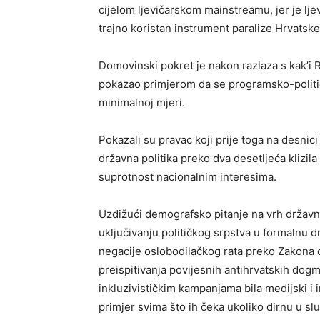
cijelom ljevičarskom mainstreamu, jer je lj
trajno koristan instrument paralize Hrvatske
Domovinski pokret je nakon razlaza s kak’i 
pokazao primjerom da se programsko-političke
minimalnoj mjeri.
Pokazali su pravac koji prije toga na desnici
državna politika preko dva desetljeća klizil
suprotnost nacionalnim interesima.
Uzdižući demografsko pitanje na vrh državno
uključivanju političkog srpstva u formalnu dr
negacije oslobodilačkog rata preko Zakona o
preispitivanja povijesnih antihrvatskih dogmi 
inkluzivističkim kampanjama bila medijski i 
primjer svima što ih čeka ukoliko dirnu u 