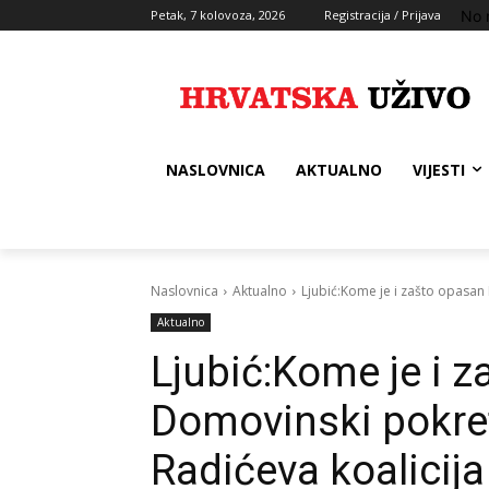
No 
Petak, 7 kolovoza, 2026
Registracija / Prijava
NASLOVNICA
AKTUALNO
VIJESTI
Naslovnica
Aktualno
Ljubić:Kome je i zašto opasan 
Aktualno
Ljubić:Kome je i 
Domovinski pokret
Radićeva koalicija