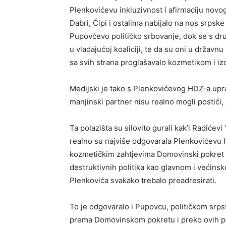
Plenkovićevu inkluzivnost i afirmaciju novo
Dabri, Ćipi i ostalima nabijalo na nos srpsk
Pupovčevo političko srbovanje, dok se s dr
u vladajućoj koaliciji, te da su oni u državnu
sa svih strana proglašavalo kozmetikom i iz
Medijski je tako s Plenkovićevog HDZ-a upr
manjinski partner nisu realno mogli postići,
Ta polazišta su silovito gurali kak’i Radićevi
realno su najviše odgovarala Plenkovićevu
kozmetičkim zahtjevima Domovinski pokret r
destruktivnih politika kao glavnom i većins
Plenkovića svakako trebalo preadresirati.
To je odgovaralo i Pupovcu, političkom srpst
prema Domovinskom pokretu i preko ovih poli