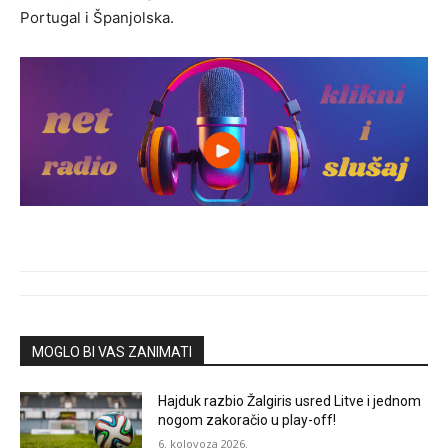
Portugal i Španjolska.
MOGLO BI VAS ZANIMATI
Hajduk razbio Žalgiris usred Litve i jednom
nogom zakoračio u play-off!
6. kolovoza 2026.