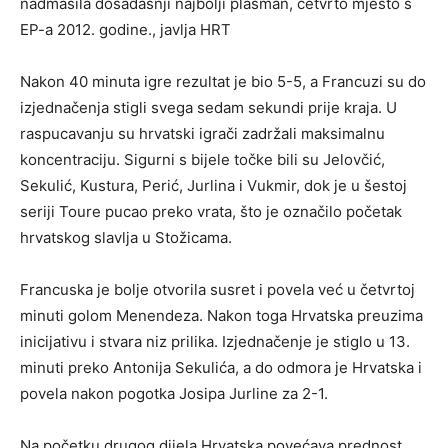
nadmašila dosadašnji najbolji plasman, četvrto mjesto s
EP-a 2012. godine., javlja HRT
Nakon 40 minuta igre rezultat je bio 5-5, a Francuzi su do
izjednačenja stigli svega sedam sekundi prije kraja. U
raspucavanju su hrvatski igrači zadržali maksimalnu
koncentraciju. Sigurni s bijele točke bili su Jelovčić,
Sekulić, Kustura, Perić, Jurlina i Vukmir, dok je u šestoj
seriji Toure pucao preko vrata, što je označilo početak
hrvatskog slavlja u Stožicama.
Francuska je bolje otvorila susret i povela već u četvrtoj
minuti golom Menendeza. Nakon toga Hrvatska preuzima
inicijativu i stvara niz prilika. Izjednačenje je stiglo u 13.
minuti preko Antonija Sekulića, a do odmora je Hrvatska i
povela nakon pogotka Josipa Jurline za 2-1.
Na početku drugog dijela Hrvatska povećava prednost.