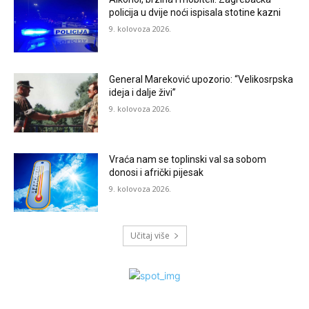
policija u dvije noći ispisala stotine kazni
9. kolovoza 2026.
General Mareković upozorio: “Velikosrpska
ideja i dalje živi”
9. kolovoza 2026.
Vraća nam se toplinski val sa sobom
donosi i afrički pijesak
9. kolovoza 2026.
Učitaj više