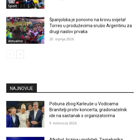
Sport
Španjolska je ponovno na krovu svijeta!
Torres u produžecima srušio Argentinu za
drugi naslov prvaka
20. srpnja 2026.
Aktualno
NAJNOVIJE
Pobuna zbog Karleuše u Vodicama:
Branitelji protiv koncerta, gradonačelnik
ide na sastanak s organizatorima
9. kolovoza 2026.
Alkohol, brzina i mobiteli: Zagrebačka