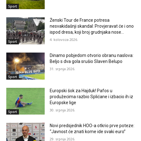
Sport
Ženski Tour de France potresa
nesvakidašnji skandal: Provjeravat će i ono
ispod dresa, koji broj grudnjaka nose…
4. kolovoza 2026.
Sport
Dinamo pobjedom otvorio obranu naslova:
Beljo s dva gola srušio Slaven Belupo
31. srpnja 2026.
Sport
Europski šok za Hajduk! Pafos u
produžecima razbio Splićane i izbacio ih iz
Europske lige
30. srpnja 2026.
Sport
Novi predsjednik HOO-a otkrio prve poteze:
“Javnost će znati kome ide svaki euro”
29. srpnja 2026.