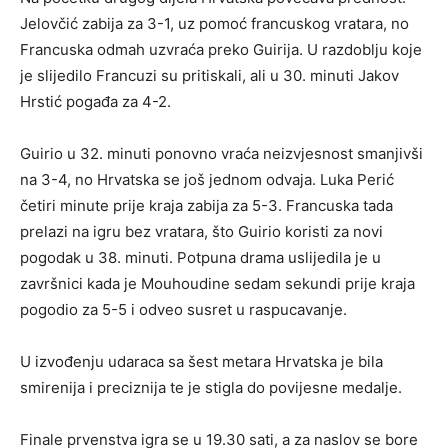
Jelovčić zabija za 3-1, uz pomoć francuskog vratara, no
Francuska odmah uzvraća preko Guirija. U razdoblju koje
je slijedilo Francuzi su pritiskali, ali u 30. minuti Jakov
Hrstić pogađa za 4-2.
Guirio u 32. minuti ponovno vraća neizvjesnost smanjivši
na 3-4, no Hrvatska se još jednom odvaja. Luka Perić
četiri minute prije kraja zabija za 5-3. Francuska tada
prelazi na igru bez vratara, što Guirio koristi za novi
pogodak u 38. minuti. Potpuna drama uslijedila je u
završnici kada je Mouhoudine sedam sekundi prije kraja
pogodio za 5-5 i odveo susret u raspucavanje.
U izvođenju udaraca sa šest metara Hrvatska je bila
smirenija i preciznija te je stigla do povijesne medalje.
Finale prvenstva igra se u 19.30 sati, a za naslov se bore