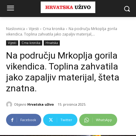
Naslovnica
Vijesti
Crna kronika
Na području Mrkoplja gorila
vikendica. Toplina zahvatila jako zapaljiv materijal,...
Vijesti
Crna kronika
Hrvatska
Na području Mrkoplja gorila
vikendica. Toplina zahvatila
jako zapaljiv materijal, šteta
znatna.
Objavio
Hrvatska uživo
15. prosinca 2025.
Facebook
Twitter
WhatsApp