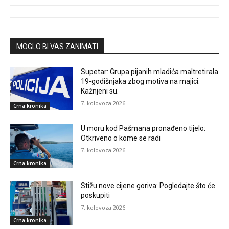
MOGLO BI VAS ZANIMATI
Supetar: Grupa pijanih mladića maltretirala
19-godišnjaka zbog motiva na majici.
Kažnjeni su.
7. kolovoza 2026.
Crna kronika
U moru kod Pašmana pronađeno tijelo:
Otkriveno o kome se radi
7. kolovoza 2026.
Crna kronika
Stižu nove cijene goriva: Pogledajte što će
poskupiti
7. kolovoza 2026.
Crna kronika