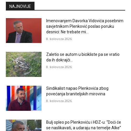
NAJNOVIJE
Imenovanjem Davorka Vidovića posebnim
savjetnikom Plenković poslao poruku
desnici: Ne trebate mi…
8. kolovoza 2026.
Zaletio se autom u bicikliste pa se vratio
da ih dokrajči…
8. kolovoza 2026.
Sindikalist napao Plenkovića zbog
povećanja braniteljskih mirovina
8. kolovoza 2026.
Bulj opleo po Plenkoviću i HDZ-u: “Doći će
se naslikavati, a udaraju na temelje Alke”