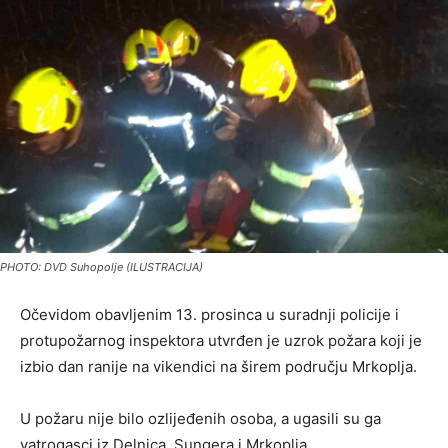
PHOTO: DVD Suhopolje (ILUSTRACIJA)
Očevidom obavljenim 13. prosinca u suradnji policije i
protupožarnog inspektora utvrđen je uzrok požara koji je
izbio dan ranije na vikendici na širem području Mrkoplja.
U požaru nije bilo ozlijeđenih osoba, a ugasili su ga
vatrogasci iz Delnica, Sungera i Mrkoplja.