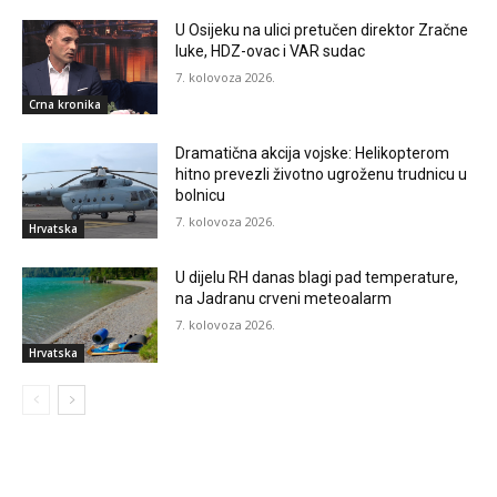
U Osijeku na ulici pretučen direktor Zračne
luke, HDZ-ovac i VAR sudac
7. kolovoza 2026.
Crna kronika
Dramatična akcija vojske: Helikopterom
hitno prevezli životno ugroženu trudnicu u
bolnicu
7. kolovoza 2026.
Hrvatska
U dijelu RH danas blagi pad temperature,
na Jadranu crveni meteoalarm
7. kolovoza 2026.
Hrvatska