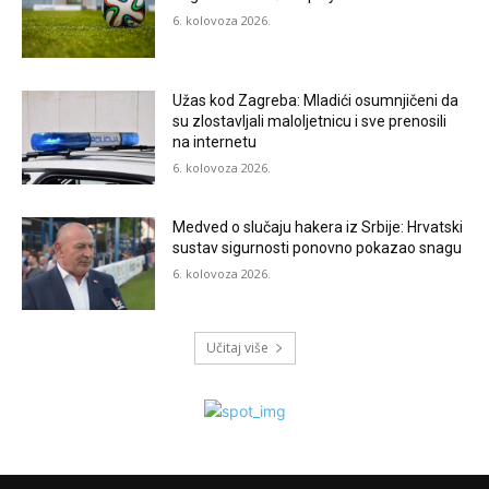
6. kolovoza 2026.
Užas kod Zagreba: Mladići osumnjičeni da
su zlostavljali maloljetnicu i sve prenosili
na internetu
6. kolovoza 2026.
Medved o slučaju hakera iz Srbije: Hrvatski
sustav sigurnosti ponovno pokazao snagu
6. kolovoza 2026.
Učitaj više