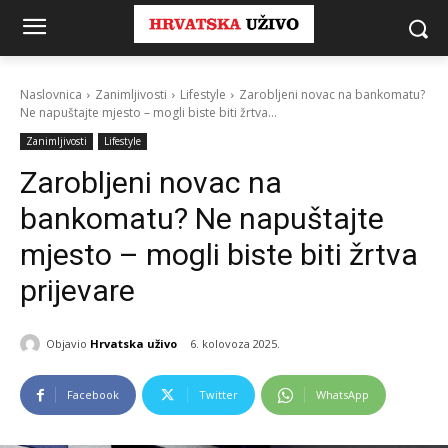
Naslovnica
Zanimljivosti
Lifestyle
Zarobljeni novac na bankomatu?
Ne napuštajte mjesto – mogli biste biti žrtva...
Zanimljivosti
Lifestyle
Zarobljeni novac na
bankomatu? Ne napuštajte
mjesto – mogli biste biti žrtva
prijevare
Objavio
Hrvatska uživo
6. kolovoza 2025.
Facebook
Twitter
WhatsApp