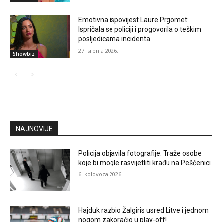
Emotivna ispovijest Laure Prgomet:
Ispričala se policiji i progovorila o teškim
posljedicama incidenta
27. srpnja 2026.
Showbiz
NAJNOVIJE
Policija objavila fotografije: Traže osobe
koje bi mogle rasvijetliti krađu na Peščenici
6. kolovoza 2026.
Hajduk razbio Žalgiris usred Litve i jednom
nogom zakoračio u play-off!