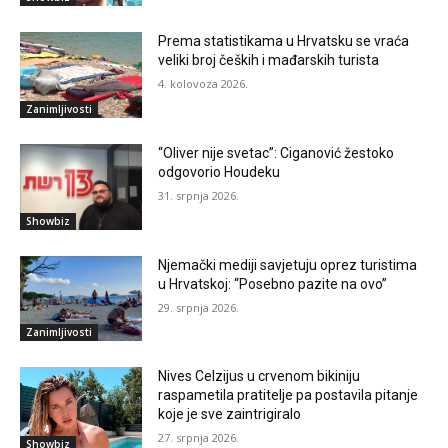
Prema statistikama u Hrvatsku se vraća
veliki broj čeških i mađarskih turista
4. kolovoza 2026.
Zanimljivosti
“Oliver nije svetac”: Ciganović žestoko
odgovorio Houdeku
31. srpnja 2026.
Showbiz
Njemački mediji savjetuju oprez turistima
u Hrvatskoj: “Posebno pazite na ovo”
29. srpnja 2026.
Zanimljivosti
Nives Celzijus u crvenom bikiniju
raspametila pratitelje pa postavila pitanje
koje je sve zaintrigiralo
27. srpnja 2026.
Showbiz