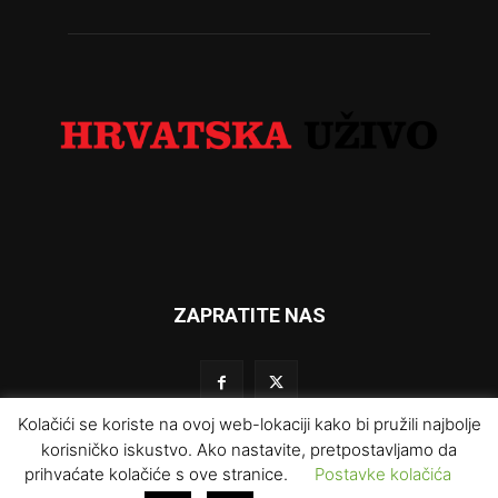
ZAPRATITE NAS
Kolačići se koriste na ovoj web-lokaciji kako bi pružili najbolje
korisničko iskustvo. Ako nastavite, pretpostavljamo da
prihvaćate kolačiće s ove stranice.
Postavke kolačića
Impresum
Kontakt
O nama
Uvjeti korištenja