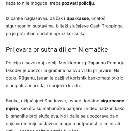
kada to nije moguće, treba
pozvati policiju
.
Iz banke naglašavaju da čak i
Sparkasse
, unatoč
sigurnosnim sustavima, bilježi slučajeve Cash Trappinga,
pa je potreban dodatni oprez korisnika.
Prijevara prisutna diljem Njemačke
Policija u saveznoj zemlji Mecklenburg-Zapadno Pomorje
također je upozorila građane na ovu vrstu prijevare. Na
otoku Rügenu, jedan je pažljivi korisnik bankomata otkrio
manipulirani uređaj i spriječio krađu.
Banke, uključujući Sparkasse, uvode dodatne
sigurnosne
mjere
, kao što su mehaničke barijere i video nadzor, kako
bi smanjile broj slučajeva. No i dalje se upozorava da ni
najsuvremeniji sustavi ne mogu u potpunosti eliminirati