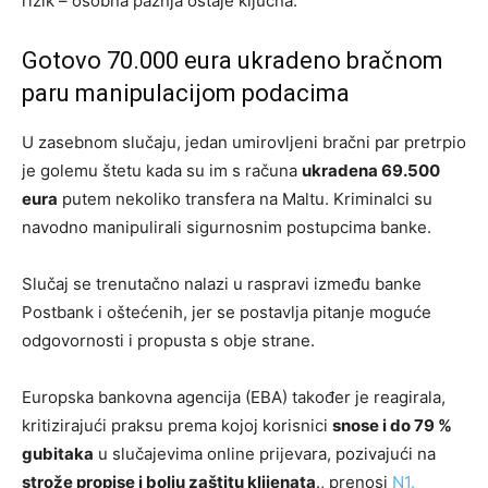
rizik – osobna pažnja ostaje ključna.
Gotovo 70.000 eura ukradeno bračnom
paru manipulacijom podacima
U zasebnom slučaju, jedan umirovljeni bračni par pretrpio
je golemu štetu kada su im s računa
ukradena 69.500
eura
putem nekoliko transfera na Maltu. Kriminalci su
navodno manipulirali sigurnosnim postupcima banke.
Slučaj se trenutačno nalazi u raspravi između banke
Postbank i oštećenih, jer se postavlja pitanje moguće
odgovornosti i propusta s obje strane.
Europska bankovna agencija (EBA) također je reagirala,
kritizirajući praksu prema kojoj korisnici
snose i do 79 %
gubitaka
u slučajevima online prijevara, pozivajući na
strože propise i bolju zaštitu klijenata
., prenosi
N1.