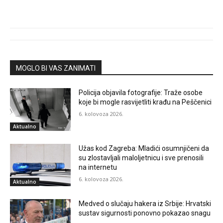
MOGLO BI VAS ZANIMATI
Policija objavila fotografije: Traže osobe
koje bi mogle rasvijetliti krađu na Peščenici
6. kolovoza 2026.
Aktualno
Užas kod Zagreba: Mladići osumnjičeni da
su zlostavljali maloljetnicu i sve prenosili
na internetu
6. kolovoza 2026.
Aktualno
Medved o slučaju hakera iz Srbije: Hrvatski
sustav sigurnosti ponovno pokazao snagu