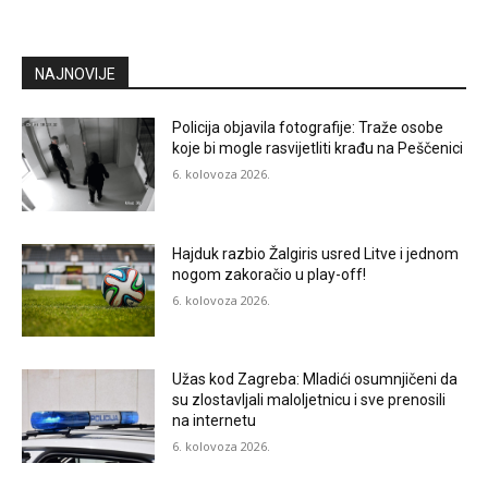
NAJNOVIJE
Policija objavila fotografije: Traže osobe
koje bi mogle rasvijetliti krađu na Peščenici
6. kolovoza 2026.
Hajduk razbio Žalgiris usred Litve i jednom
nogom zakoračio u play-off!
6. kolovoza 2026.
Užas kod Zagreba: Mladići osumnjičeni da
su zlostavljali maloljetnicu i sve prenosili
na internetu
6. kolovoza 2026.