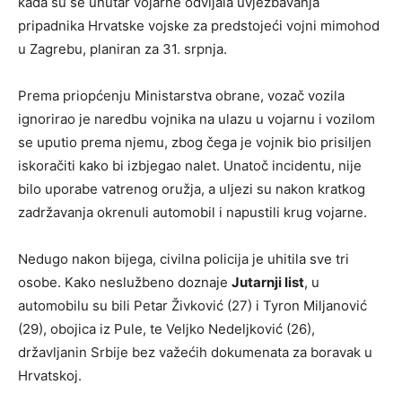
kada su se unutar vojarne odvijala uvježbavanja
pripadnika Hrvatske vojske za predstojeći vojni mimohod
u Zagrebu, planiran za 31. srpnja.
Prema priopćenju Ministarstva obrane, vozač vozila
ignorirao je naredbu vojnika na ulazu u vojarnu i vozilom
se uputio prema njemu, zbog čega je vojnik bio prisiljen
iskoračiti kako bi izbjegao nalet. Unatoč incidentu, nije
bilo uporabe vatrenog oružja, a uljezi su nakon kratkog
zadržavanja okrenuli automobil i napustili krug vojarne.
Nedugo nakon bijega, civilna policija je uhitila sve tri
osobe. Kako neslužbeno doznaje
Jutarnji list
, u
automobilu su bili Petar Živković (27) i Tyron Miljanović
(29), obojica iz Pule, te Veljko Nedeljković (26),
državljanin Srbije bez važećih dokumenata za boravak u
Hrvatskoj.