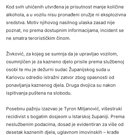
Kod svih uhićenih utvrđena je prisutnost manje količine
alkohola, a u vozilu nisu pronađeni oružje ni eksplozivna
sredstva. Motiv njihovog nasilnog ulaska zasad nije
poznat, no prema dostupnim informacijama, incident se
ne smatra terorističkim činom.
Živković, za kojeg se sumnja da je upravljao vozilom,
osumnjičen je za kazneno djelo prisile prema službenoj
osobi te mu je dežurni sudac Županijskog suda u
Karlovcu odredio istražni zatvor zbog opasnosti od
ponavljanja kaznenog djela. Druga dvojica su nakon
ispitivanja puštena na slobodu.
Posebnu pažnju izazvao je Tyron Miljanović, višestruki
recidivist s bogatim dosjeom u Istarskoj županiji. Prema
neslužbenim podacima, dosad je evidentiran za više od
desetak kaznenih djela, uglavnom imovinskih – krađe