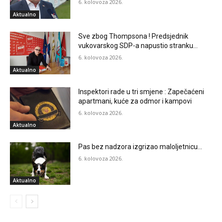
6. kolovoza 2026.
Aktualno
Sve zbog Thompsona ! Predsjednik
vukovarskog SDP-a napustio stranku…
6. kolovoza 2026.
Aktualno
Inspektori rade u tri smjene : Zapečaćeni
apartmani, kuće za odmor i kampovi
6. kolovoza 2026.
Aktualno
Pas bez nadzora izgrizao maloljetnicu…
6. kolovoza 2026.
Aktualno