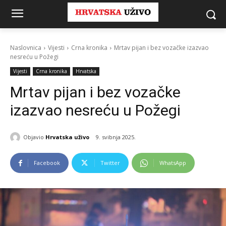
Naslovnica
Vijesti
Crna kronika
Mrtav pijan i bez vozačke izazvao
nesreću u Požegi
Vijesti
Crna kronika
Hrvatska
Mrtav pijan i bez vozačke
izazvao nesreću u Požegi
Objavio
Hrvatska uživo
9. svibnja 2025.
Facebook
Twitter
WhatsApp