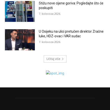
Stižu nove cijene goriva: Pogledajte što će
poskupiti
7. kolovoza 2026.
U Osijeku na ulici pretučen direktor Zračne
luke, HDZ-ovac i VAR sudac
7. kolovoza 2026.
Učitaj više