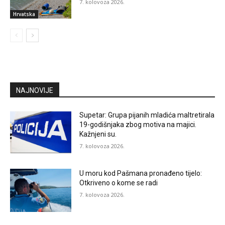
7. kolovoza 2026.
Hrvatska
NAJNOVIJE
Supetar: Grupa pijanih mladića maltretirala
19-godišnjaka zbog motiva na majici.
Kažnjeni su.
7. kolovoza 2026.
U moru kod Pašmana pronađeno tijelo:
Otkriveno o kome se radi
7. kolovoza 2026.