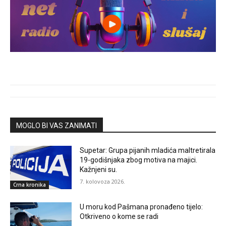
MOGLO BI VAS ZANIMATI
Supetar: Grupa pijanih mladića maltretirala
19-godišnjaka zbog motiva na majici.
Kažnjeni su.
7. kolovoza 2026.
Crna kronika
U moru kod Pašmana pronađeno tijelo:
Otkriveno o kome se radi