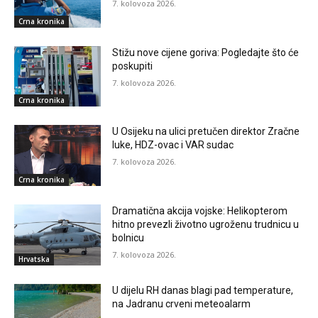
7. kolovoza 2026.
Crna kronika
Stižu nove cijene goriva: Pogledajte što će
poskupiti
7. kolovoza 2026.
Crna kronika
U Osijeku na ulici pretučen direktor Zračne
luke, HDZ-ovac i VAR sudac
7. kolovoza 2026.
Crna kronika
Dramatična akcija vojske: Helikopterom
hitno prevezli životno ugroženu trudnicu u
bolnicu
7. kolovoza 2026.
Hrvatska
U dijelu RH danas blagi pad temperature,
na Jadranu crveni meteoalarm