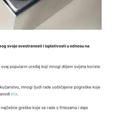
bog svoje svestranosti i isplativosti u odnosu na
 ovaj popularni uređaj koji mnogi diljem svijeta koriste
kućanstvu, mnogi ljudi rade uobičajene pogreške koje
navodi
klix
.
va najčešće greške koje se rade s fritezama i daje