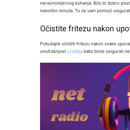
neravnomjernog kuhanja. Bilo bi dobro postav
nekoliko minuta. To će vam pomoći osigura
Očistite fritezu nakon upo
Pokušajte očistiti fritezu nakon svake upor
unutrašnjost
uređaja
kako biste osigurali ne