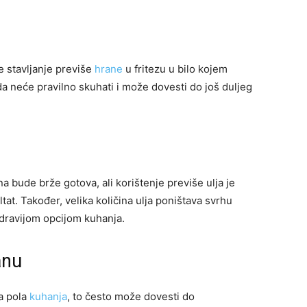
e stavljanje previše
hrane
u fritezu u bilo kojem
da neće pravilno skuhati i može dovesti do još duljeg
 bude brže gotova, ali korištenje previše ulja je
tat. Također, velika količina ulja poništava svrhu
zdravijom opcijom kuhanja.
anu
na pola
kuhanja
, to često može dovesti do