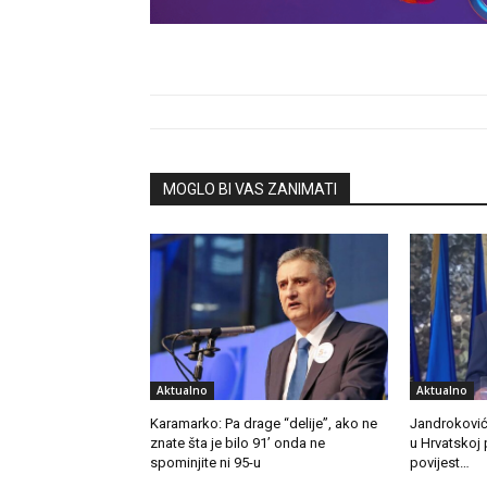
MOGLO BI VAS ZANIMATI
Aktualno
Aktualno
Karamarko: Pa drage “delije”, ako ne
Jandroković:
znate šta je bilo 91’ onda ne
u Hrvatskoj 
spominjite ni 95-u
povijest…