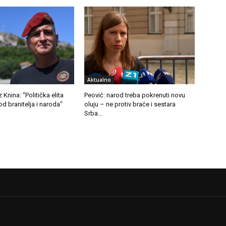
Aktualno
 Knina: “Politička elita
Peović: narod treba pokrenuti novu
od branitelja i naroda”
oluju – ne protiv braće i sestara
Srba…