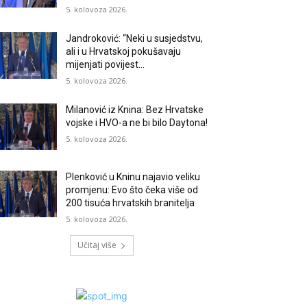
5. kolovoza 2026.
Jandroković: “Neki u susjedstvu,
ali i u Hrvatskoj pokušavaju
mijenjati povijest…
5. kolovoza 2026.
Milanović iz Knina: Bez Hrvatske
vojske i HVO-a ne bi bilo Daytona!
5. kolovoza 2026.
Plenković u Kninu najavio veliku
promjenu: Evo što čeka više od
200 tisuća hrvatskih branitelja
5. kolovoza 2026.
Učitaj više