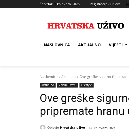
N
Četvrtak, 6 kolovoza, 2026
Registracija / Prijava
NASLOVNICA
AKTUALNO
VIJESTI
Naslovnica
Aktualno
Ove greške sigurno činite kada
Aktualno
Zanimljivosti
Lifestyle
Ove greške sigurn
pripremate hranu u
Objavio
Hrvatska uživo
14. kolovoza 2024.