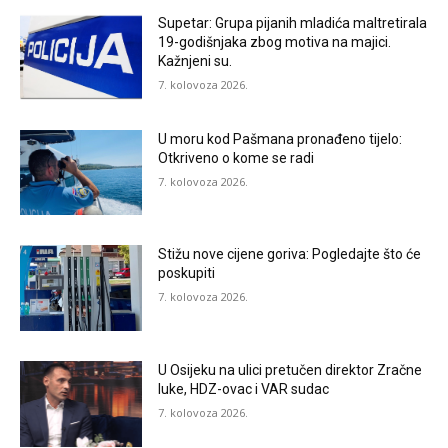
Supetar: Grupa pijanih mladića maltretirala
19-godišnjaka zbog motiva na majici.
Kažnjeni su.
7. kolovoza 2026.
U moru kod Pašmana pronađeno tijelo:
Otkriveno o kome se radi
7. kolovoza 2026.
Stižu nove cijene goriva: Pogledajte što će
poskupiti
7. kolovoza 2026.
U Osijeku na ulici pretučen direktor Zračne
luke, HDZ-ovac i VAR sudac
7. kolovoza 2026.