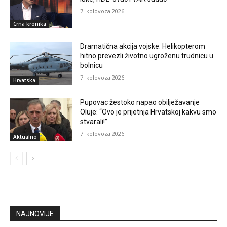
7. kolovoza 2026.
Crna kronika
Dramatična akcija vojske: Helikopterom
hitno prevezli životno ugroženu trudnicu u
bolnicu
7. kolovoza 2026.
Hrvatska
Pupovac žestoko napao obilježavanje
Oluje: “Ovo je prijetnja Hrvatskoj kakvu smo
stvarali!”
7. kolovoza 2026.
Aktualno
NAJNOVIJE