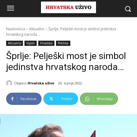
Naslovnica
Aktualno
Šprlje: Pelješki most je simbol jedinstva
hrvatskog naroda...
Aktualno
Vijesti
Hrvatska
Politika
Šprlje: Pelješki most je simbol
jedinstva hrvatskog naroda…
Objavio
Hrvatska uživo
26. srpnja 2022.
Facebook
Twitter
WhatsApp