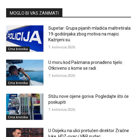
MOGLO BI VAS ZANIMATI
Supetar: Grupa pijanih mladića maltretirala
19-godišnjaka zbog motiva na majici.
Kažnjeni su.
7. kolovoza 2026.
Crna kronika
U moru kod Pašmana pronađeno tijelo:
Otkriveno o kome se radi
7. kolovoza 2026.
Crna kronika
Stižu nove cijene goriva: Pogledajte što će
poskupiti
7. kolovoza 2026.
Crna kronika
U Osijeku na ulici pretučen direktor Zračne
luke, HDZ-ovac i VAR sudac