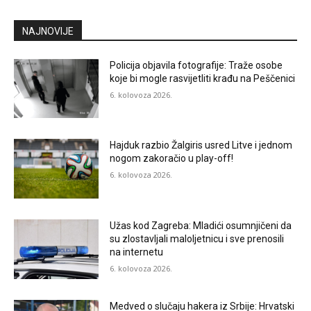
NAJNOVIJE
Policija objavila fotografije: Traže osobe
koje bi mogle rasvijetliti krađu na Peščenici
6. kolovoza 2026.
Hajduk razbio Žalgiris usred Litve i jednom
nogom zakoračio u play-off!
6. kolovoza 2026.
Užas kod Zagreba: Mladići osumnjičeni da
su zlostavljali maloljetnicu i sve prenosili
na internetu
6. kolovoza 2026.
Medved o slučaju hakera iz Srbije: Hrvatski