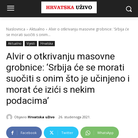
Naslovnica
Aktualno
Alvir o otkrivanju masovne grobnice: 'Srbija će
se morati suočiti s onim...
Aktualno
Vijesti
Hrvatska
Alvir o otkrivanju masovne
grobnice: ‘Srbija će se morati
suočiti s onim što je učinjeno i
morat će izići s nekim
podacima’
Objavio
Hrvatska uživo
26. studenoga 2021.
Facebook
Twitter
WhatsApp