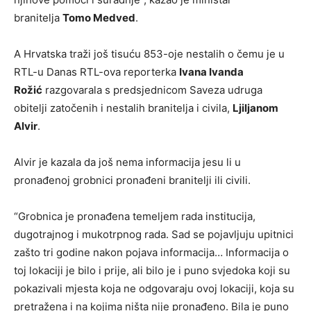
branitelja
Tomo Medved
.
A Hrvatska traži još tisuću 853-oje nestalih o čemu je u
RTL-u Danas RTL-ova reporterka
Ivana Ivanda
Rožić
razgovarala s predsjednicom Saveza udruga
obitelji zatočenih i nestalih branitelja i civila,
Ljiljanom
Alvir
.
Alvir je kazala da još nema informacija jesu li u
pronađenoj grobnici pronađeni branitelji ili civili.
“Grobnica je pronađena temeljem rada institucija,
dugotrajnog i mukotrpnog rada. Sad se pojavljuju upitnici
zašto tri godine nakon pojava informacija… Informacija o
toj lokaciji je bilo i prije, ali bilo je i puno svjedoka koji su
pokazivali mjesta koja ne odgovaraju ovoj lokaciji, koja su
pretražena i na kojima ništa nije pronađeno. Bila je puno