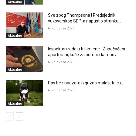
Aktualno
Sve zbog Thompsona ! Predsjednik
vukovarskog SDP-a napustio stranku…
6. kolovoza 2026.
Aktualno
Inspektori rade u tri smjene : Zapečaćeni
apartmani, kuće za odmor i kampovi
6. kolovoza 2026.
Aktualno
Pas bez nadzora izgrizao maloljetnicu…
6. kolovoza 2026.
Aktualno