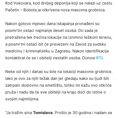
Kod Vukovara, kod divljeg deponija koji se nalazi uz cestu
Pačetin – Bobota je otkrivena nova masovna grobnica.
Nakon gotovo mjesec dana iskapanja pronađeni su
posmrtni ostaci najmanje deset osoba. Do sada je
pretražena tek trećina lokacije na iznimno teškom terenu,
a posmrtni ostaci bit će prevezeni na Zavod za sudsku
medicinu i kriminalistiku u Zagrebu. Nakon identifikacije
kontaktirat će se i obitelji nestalih osoba. Donosi
RTL
Neke od njih i danas su bile na lokaciji masovne grobnice.
Iako je ovo za njih težak dan jer gledaju kako su ljudi bili
zatrpani doslovno na smetlištu, toliko im kažu ovo otkriće
pruža i nadu da će sve obitelji na kraju doći do istine o
svojim najmilijima.
“Ja tražim sina
Tomislava
. Prošlo je 30 godina i nadam se