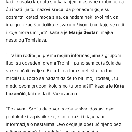
kad je ovako krenulo s otkapanjem masovne grobnice da
ću imati i ja tu, nazovi sreću, da pronađem gdje su
posmrtni ostaci moga sina, da nađem neki svoj mir, da
ima grob kao što dolikuje svakom živom biću koje se rodi
i koje mora umrijeti”, kazala je
Marija Šestan
, majka
nestalog Tomislava.
“Tražim roditelje, prema mojim informacijama s grupom
ljudi su odvedeni prema Trpinji i puno sam puta čula da
su skončali ovdje u Boboti, na tom smetlištu, na tom
mrcilištu. Toplo se nadam da će to biti moji roditelji, tu
među ovom grupom koju smo tu pronašli”, kazala je
Kata
Lozančić
, kći nestalih Vukovaraca.
“Pozivam i Srbiju da otvori svoje arhive, dostavi nam
protokole i zapisnike koje smo tražili i daju nam
informacije o nestalima. Ovo ovdje je opet učinjeno bez
njihove pomoći i suradnje”, kazao je ministar